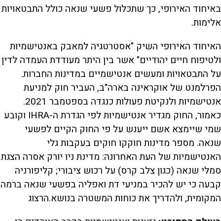
באיחוד האירופי, כך שתכלול פשעי שנאה כולל התבטאויות
אלימות.
האיחוד האירופי השיק "אסטרטגיה למאבק באנטישמיות
ולטיפוח חיים יהודיים" אשר בין היתר מעודדת העמדה לדין
על התבטאויות ומעשים אנטישמיים במדינות החברות.
הפרלמנט של אוקראינה בארה"ב, העביר חוק למניעת
אנטישמיות ולנקיטת פעולות כנגדה בספטמבר 2021.
כאמור, החוק מגדיר אנטישמיות לפי הגדרת ה-IHRA וקובע
שמי שיימצא אשם ייענש על פי החוק הקיים לפשעי
שנאה. מספר מדינות חוקקו חוקים בעקבות גלי
האנטישמיות של העת האחרונה: מדינת ניו יורק אסרה הצגת
סמלי שנאה (כגון צלב קרס) על רכוש ציבורי; קליפורניה
קבעה כי יש להכיר במניעי דת ואפליה בפשעי שנאה ברמה
המקומית, ולהדריך את כוחות המשטרה בנושא.הרצוג