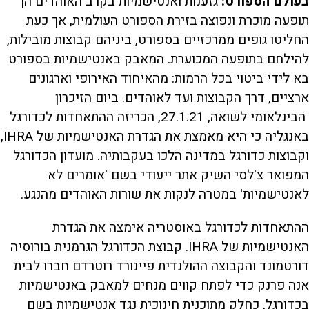
בעולם הספורט:
גזענות ואנטישמיות בקרב האוהדים הן
תופעה מוכרת ונפוצה בזירת הספורט העולמית, אך כעת
החליטו גופים ממרכזיים בספורט, ביניהם קבוצות מובילות,
להילחם בתופעה המכוערת. המאבק באנטישמיות בספורט
בא לידי ביטוי בכל הרמות: מהאיחוד האירופי וארגונים
ארציים, דרך הקבוצות ועד לאוהדים. ביום הזיכרון
הבינלאומי לשואה, 27.1.21, הכריזה ההתאחדות לכדורגל
באנגליה כי היא מאמצת את הגדרת האנטישמיות של IHRA,
וקבוצות כדורגל במדינה הלכו בעקבותיה. מועדון הכדורגל
המפואר צ'לסי השיק אתר ייעודי בשם 'אומרים לא
לאנטישמיות' במטרה לנקות את שורות האוהדים מהנגע.
ההתאחדות לכדורגל באוסטריה אימצה את הגדרת
האנטישמיות של IHRA. קבוצת הכדורגל הגרמנית בורוסיה
דורטמונד והקבוצה ההולנדית פיינורד רוטרדם חברו לבית
אנה פרנק כדי לפתח קווים מנחים למאבק באנטישמיות
בכדורגל, כחלק מתוכנית חינוכית נגד אנטישמיות בשם