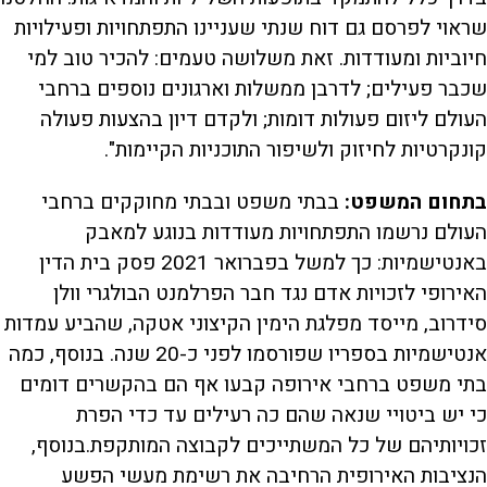
שראוי לפרסם גם דוח שנתי שעניינו התפתחויות ופעילויות
חיוביות ומעודדות. זאת משלושה טעמים: להכיר טוב למי
שכבר פעילים; לדרבן ממשלות וארגונים נוספים ברחבי
העולם ליזום פעולות דומות; ולקדם דיון בהצעות פעולה
קונקרטיות לחיזוק ולשיפור התוכניות הקיימות".
בתחום המשפט:
בבתי משפט ובבתי מחוקקים ברחבי
העולם נרשמו התפתחויות מעודדות בנוגע למאבק
באנטישמיות: כך למשל בפברואר 2021 פסק בית הדין
האירופי לזכויות אדם נגד חבר הפרלמנט הבולגרי וולן
סידרוב, מייסד מפלגת הימין הקיצוני אטקה, שהביע עמדות
אנטישמיות בספריו שפורסמו לפני כ-20 שנה. בנוסף, כמה
בתי משפט ברחבי אירופה קבעו אף הם בהקשרים דומים
כי יש ביטויי שנאה שהם כה רעילים עד כדי הפרת
זכויותיהם של כל המשתייכים לקבוצה המותקפת.בנוסף,
הנציבות האירופית הרחיבה את רשימת מעשי הפשע