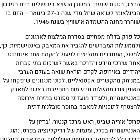
הרצוג, בטקס שנערך במשכן הנשיא בירושלים ביום הזיכרון
הבינלאומי לשואה שחל מדי שנה ב-27 בינואר – היום בו
שוחרר מחנה ההשמדה אושוויץ בשנת 1945.
כל פרק בדו"ח מסתיים בסדרת המלצות לארגונים
ולממשלות המבקשים להגביר את המאבק באנטישמיות. כך,
למשל, המחברים ממליצים לפעול להקמת אתר אינטרנט
אחד שירכז מידע והדרכה באשר לשיקום בתי קברות
יהודיים באירופה, לקדם הוראת שואה בעולם הערבי
במנותק מהקשרים אקטואליים, לכונן מנגנונים שיפקחו על
האופן שבו ממשלות מיישמות התחייבות באשר למאבק
באנטישמיות, ולעודד מועדוני ספורט במזרח אירופה
להצטרף לתוכניות למאבק בחוסר סובלנות דתית.
פרופ' אוריה שביט, ראש מרכז קנטור: "בדיון על
האנטישמיות בכלל, ומגמות של רדיקליזציה בפרט, נהוג
בדרך כלל להתמקד בתופעות השליליות והמדאיגות. החלטנו