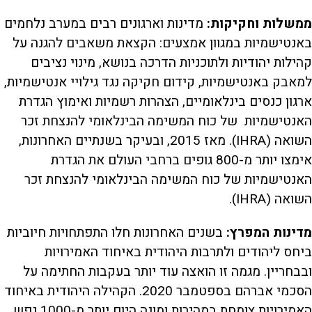
ממשלות וחקיקות:
מדינות וארגונים רבים במערב נלחמים
באנטישמיות במגוון אמצעים: הקצאת משאבים להגנה על
קהילות יהודיות ולתוכניות הדרכה בנושא, מינוי נציבים
למאבק באנטישמיות, קידום חקיקה נגד גילויי אנטישמיות,
ארגון כנסים בינלאומיים, הצהרות רשמיות ואימוץ הגדרת
האנטישמיות של כוח המשימה הבינלאומי להנצחת זכר
השואה (IHRA). מאז 2015, ובעיקר בשנתיים האחרונות,
אימצו יותר מ-800 גופים ברחבי העולם את הגדרת
האנטישמיות של כוח המשימה הבינלאומי להנצחת זכר
השואה (IHRA).
מדינות המפרץ:
בשנים האחרונות חלו התפתחויות חיוביות
ביחס ליהודים ולתרבות היהודית באיחוד האמירויות
ובבחריין. מגמה זו הואצה עוד יותר בעקבות החתימה על
הסכמי אברהם בספטמבר 2020. הקהילה היהודית באיחוד
האמירויות צומחת במהירות ומונה היום יותר מ-1000 נפש.