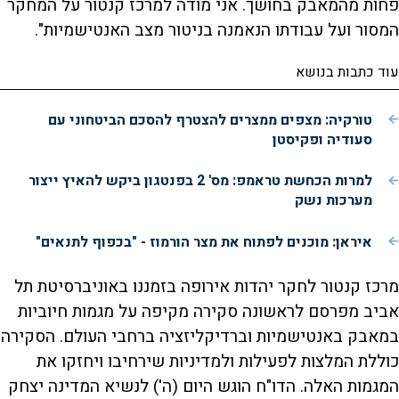
פחות מהמאבק בחושך. אני מודה למרכז קנטור על המחקר
המסור ועל עבודתו הנאמנה בניטור מצב האנטישמיות".
עוד כתבות בנושא
טורקיה: מצפים ממצרים להצטרף להסכם הביטחוני עם
סעודיה ופקיסטן
למרות הכחשת טראמפ: מס' 2 בפנטגון ביקש להאיץ ייצור
מערכות נשק
איראן: מוכנים לפתוח את מצר הורמוז - "בכפוף לתנאים"
מרכז קנטור לחקר יהדות אירופה בזמננו באוניברסיטת תל
אביב מפרסם לראשונה סקירה מקיפה על מגמות חיוביות
במאבק באנטישמיות וברדיקליזציה ברחבי העולם. הסקירה
כוללת המלצות לפעילות ולמדיניות שירחיבו ויחזקו את
המגמות האלה. הדו"ח הוגש היום (ה') לנשיא המדינה יצחק