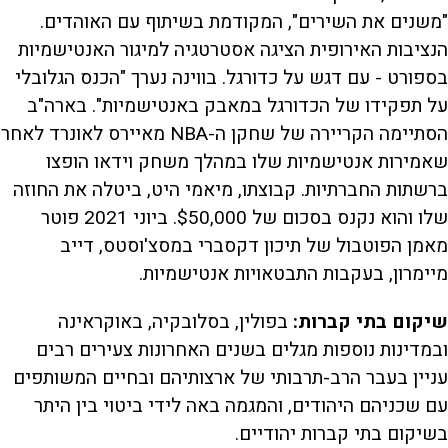
"משנים את השירים", המקודמת בשיתוף עם האוהדים.
הנציבות האירופית הציגה אסטרטגיה למיגור האנטישמיות
בספורט - עם דגש על כדורגל. בווינה נערך "הכנס הגלובלי
על תפקידו של הכדורגל במאבק באנטישמיות". בארה"ב
הסתיימה הקריירה של שחקן ה-NBA מאיירס לאונרד לאחר
שאמירות אנטישמיות שלו במהלך משחק וידאו הופצו
ברשתות החברתיות. קבוצתו, מיאמי היט, ביטלה את החוזה
שלו והוא נקנס בסכום של $50,000. ביוני 2021 פוטר
מאמן הפוטבול של תיכון דקסברי במסצ'וסטס, דייב
מיימרון, בעקבות התבטאויות אנטישמיות.
שיקום בתי קברות:
בפולין, בסלובקיה, באוקראינה
ובמדינות נוספות מגלים בשנים האחרונות צעירים רבים
עניין בעבר הרב-תרבותי של ארצותיהם ובחיים המשותפים
עם שכניהם היהודים, והמגמה באה לידי ביטוי בין היתר
בשיקום בתי קברות יהודיים.