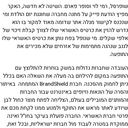
שופרסל, רמי לוי וסופר פארם. השיטה לא חדשה, האקר
מפיץ הודעת פייק על מתנה מחברה שחוגגת יום הולדת ומי
שנכנס לקישור מגלה אתר שדומה מאוד למקור בו הוא
נדרש להזין את כרטיס האשראי שלו לצורך קבלת זיכוי של
אלפי שקלים. מי שנופל בפח נותן את כרטיס האשראי שלו
לגנב שנהנה מתמימות של אזרחים שלא מכירים את
התופעה.
העובדה שחברות גדולות במשק בוחרות להתלוצץ עם
התופעה במקום להילחם בה מעלה את השאלה האם בכלל
ניתן לחמוק מהסכנה. חברת BrandShield המתמחה באיתור
והסרה של הונאות וזיופים באינטרנט עבור החברות
והמותגים המובילים בעולם, הצליחה לפתח מוצר כחול לבן
שיודע לאתר מראש את התוקף ולמנוע ממנו לקחת מכם את
פרטי חברת האשראי. החברה פועלת בעיקר בחו"ל ואינה
ממוקדת במטרה לעבוד מול חברות ישראליות, ובכל זאת,