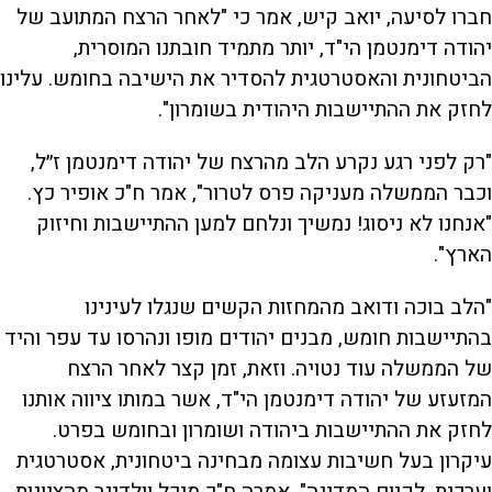
חברו לסיעה, יואב קיש, אמר כי "לאחר הרצח המתועב של
יהודה דימנטמן הי"ד, יותר מתמיד חובתנו המוסרית,
הביטחונית והאסטרטגית להסדיר את הישיבה בחומש. עלינו
לחזק את ההתיישבות היהודית בשומרון".
"רק לפני רגע נקרע הלב מהרצח של יהודה דימנטמן ז״ל,
וכבר הממשלה מעניקה פרס לטרור", אמר ח"כ אופיר כץ.
"אנחנו לא ניסוג! נמשיך ונלחם למען ההתיישבות וחיזוק
הארץ".
"הלב בוכה ודואב מהמחזות הקשים שנגלו לעינינו
בהתיישבות חומש, מבנים יהודים מופו ונהרסו עד עפר והיד
של הממשלה עוד נטויה. וזאת, זמן קצר לאחר הרצח
המזעזע של יהודה דימנטמן הי"ד, אשר במותו ציווה אותנו
לחזק את ההתיישבות ביהודה ושומרון ובחומש בפרט.
עיקרון בעל חשיבות עצומה מבחינה ביטחונית, אסטרטגית
וערכית, לקיום המדינה", אמרה ח"כ מיכל וולדיגר מהציונות