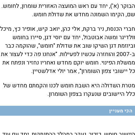
הבוקר (א'), יחד עם ראש המועצה האזורית שומרון, לחומש.
שם, הקימו השמונה מחדש את שדולת חומש.
חברי הכנסת, ניר ברקת, אלי כהן, יואב קיש, אופיר כץ, מיכל
וולדיגר ומשה אבוטבול, יחד עם יוסי דגן, סיירו בחומש
וביוזמת דגן השיקו שוב את שדולת "חומש", שהוקמה כבר
ב-2007 והוחזרה עכשיו לפעילות. "אנחנו פה כדי לעצור את
ממשלת הפינוי. חומש יוקם מחדש ואחריו נחזיר ונפתח את
כל יישובי צפון השומרון", אמר יולי אדלשטיין.
מטרת השדולה היא השבת חומש לכנו והקמתם מחדש של
כלל היישובים שנעקרו בצפון השומרון.
הכי מעניין
היישוב חומש, כזכור, נעקר במהלך ההתנתקות, יחד עם עוד