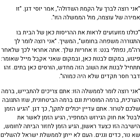
"אני רוצה לברך על הקמת השדולה", אמר יוסי דגן. "זו
אמירה של עוצמה, מול הממשלה הזו".
"כולנו מזועזעים לראות את ההריסות כאן של הבית בו
התגוררה משפחה בחומש", המשיך. "אני רוצה לומר לך
רה"מ, נפתלי בנט: זו אחריות שלך. אתה אחראי לכך שלאחר
פיגוע, במקום לבנות כאן, ובמקום שאני אקבל מייל שאומר:
תתחיל לבנות את השוב הזה מחדש, הורסים כאן בתים. זהו
דבר חסר תקדים שלא היה כמוהו".
"אני רוצה לומר לממשלה הזו: אתם צריכים להתבייש, ברמה
הערכית, ברמה המוסרית וגם ברמה הביטחונית, שזו התגובה
שלכם לטרור. אתם עדיין יכולים לתקן", כך דגן. "הגיע הזמן
לבטל את חוק הגירוש המחפיר, הגיע הזמן לאשר את
הישיבה הזו כצעד ראשון, הגיע הזמן לחזור הביתה לחומש,
שא נור, כדים וגנים. העם לא ייתן לממשלת ישראל להשלים