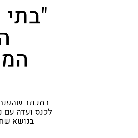
"בתי 
ה
המש
במכתב שהפנתה 
לכנס ועדה עם 
בנושא שחר