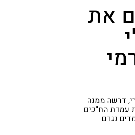
ם את
מי
י, דרשה ממנה
 עמדת הח"כים
דים נגדם