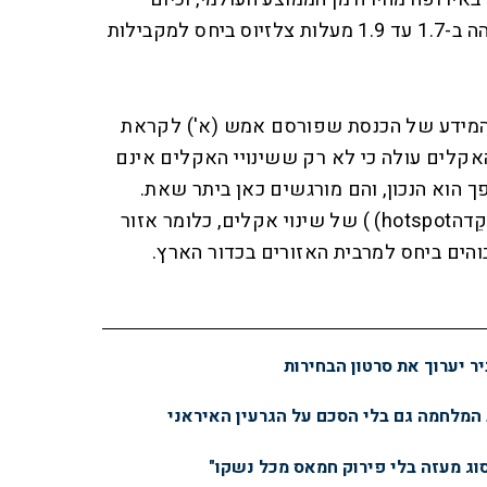
טמפרטורת הקרקע ביבשת גבוהה ב-1.7 עד 1.9 מעלות צלזיוס ביחס למקבילות
והמידע של הכנסת שפורסם אמש (א') לקראת
קלים עולה כי לא רק ששינויי האקלים אינם
הוא הנכון, והם מורגשים כאן ביתר שאת.
המזרח התיכון מאופיין בתור מוקֵדהhotspot) ) של שינוי אקלים, כלומר אזור
והים ביחס למרבית האזורים בכדור הארץ.
יר יערוך את סרטון הבחירות
 המלחמה גם בלי הסכם על הגרעין האיראני
סוג מעזה בלי פירוק חמאס מכל נשקו"