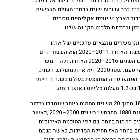
ית ניכרת היטב ברחבי העולם ובישראל בפרט.
ים כבר עשרות שנים ברחבי העולם מצביעים
ור הארץ ושינויים אקלימיים נוספים
ון ובמדינת הלבנט הקטנה שלנו.
מן מעידים ממצאים עדכניים של ארגון
המטאורולוגי העולמי לפיהם העשור האחרון 2011–2020 הוא העשור החם
ביותר שנמדד אי פעם, וגם חמש השנים 2016–2020 האחרונות הן חמש
השנים החמות ביותר שנמדדו אי פעם. שנת 2020 היא אחת משלוש השנים
הטמפרטורה הממוצעת בעולם בשנה זו הייתה
לפי סוכנות החלל האמריקנית 18 מתוך 20 השנים החמות ביותר שנמדדו בכדור
הארץ מאז תחילת המדידות בשנת 1880 התרחשו בשנים 2000–2020 ,כאשר
שנת 2020 היו השנים החמות ביותר. גם לפי הסוכנות האירופית
חם ביותר מאז תחילת המדידות, כאשר מגמת
אירופה מהירה מן הממוצע העולמי, וכיום