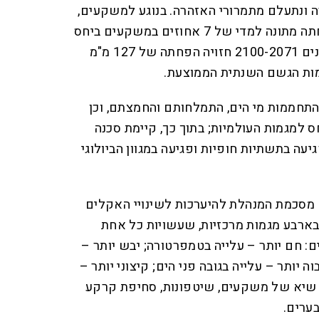
 ונתעלם מתמרורי האזהרה. בנוגע למשקעים,
בשנים 2050-2021 צפויה הפחתה מתונה למדי של 7 אחוזים במשקעים ביחס
לשנים 1990-1961 , אולם בשנים 2100-2071 חזויה הפחתה של 127 מ"מ
מות הגשם השנתית הממוצעת.
 התחממות מי הים, התמלחותם והחמצתם, וכן
ס למגמות העולמיות; בתוך כך, קיימת סכנה
עה בתשתיות חופיות ופגיעה במגוון הביולוגי
 מסכמת המנהלת להיערכות לשינויי האקלים
רבע מגמות מרכזיות, שעשויות כל אחת
: חם יותר – עלייה בטמפרטורה; יבש יותר –
 יותר – עלייה בגובה פני הים; קיצוני יותר –
י שיא של משקעים, שיטפונות, סחיפת קרקע
ערים.