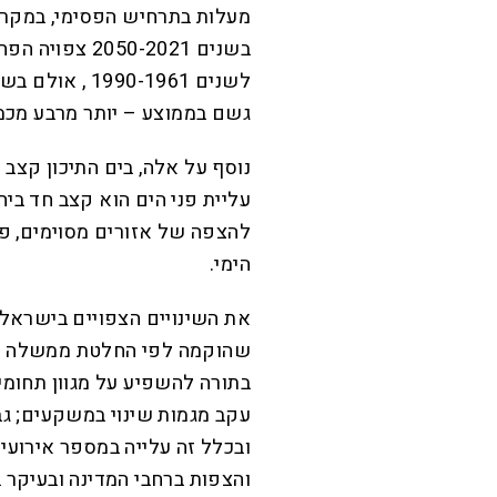
מעלות בתרחיש הפסימי, במקרה
גשם בממוצע – יותר מרבע מכ
נוסף על אלה, בים התיכון קצב
עליית פני הים הוא קצב חד ביח
להצפה של אזורים מסוימים, פגי
הימי.
את השינויים הצפויים בישראל
שהוקמה לפי החלטת ממשלה בא
בתורה להשפיע על מגוון תחומים
עקב מגמות שינוי במשקעים; גבוה
ובכלל זה עלייה במספר אירוע
והצפות ברחבי המדינה ובעיקר ב