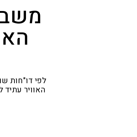
משבר
האם
לפי דו"חות ש
האוויר עתיד לה