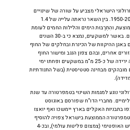
ולוגי הישראלי מצביע על שורה של שינויים
אקלימיים ב-67 השנים, בין 1950-2017. בין השאר נראתה עלייה של 1.4
עת, והִתְרַבּוּת הימים והלילות החמים לעומת
התמעטות הימים והלילות הקרים. באשר למשקעים, נמצא כי ב-30 השנים
 באגן ההיקוות של הכינרת ובחלקים של החוף
רים אחרים, ובהם צפון הנגב ומישור החוף
הדרומי. בחישוב כלל ארצי חלה ירידה של כ-25 מ"מ במשקעים ופחתו ימי
ם מובהקים מבחינה סטטיסטית (בשל התנודתיות
דידה).
לוגי נוגע למגמות השינוי בטמפרטורה עד שנת
אקלימיים. מחברי הדו"ח שפורסם באוגוסט
ו בתבניות האקלים בארץ יימשכו ואף יואצו
ים הבאות: עד סוף 2100 הטמפרטורה הממוצעת בישראל צפויה להוסיף
עוד לעלות ב-1.5 מעלות בתרחיש האופטימי (צמצום פליטות עולמי), ובכ-4