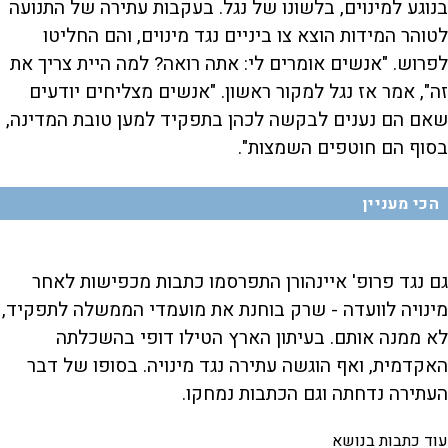
בנוגע למינוים, בלשונו של נגל. בעקבות עתירה של התנועה
לטוהר המידות הוצא צו ביניים נגד מינוים, והם החליטו
לפרוש. "אנשים אומרים לי: אתה רואה? למה היית צריך את
זה", אמר אז נגל למקור ראשון. "אנשים מצליחים יודעים
שאם הם נענים לבקשה לכהן בתפקיד למען טובת המדינה,
בסוף הם חוטפים השמצות".
הכי מעניין
גם נגד פרופ' איינהורן התפרסמו כתבות מכפישות לאחר
מינויה לוועדה - שרק בוחנת את מועמדי הממשלה לתפקיד,
לא ממנה אותם. בעיתון הארץ הטילו דופי בהשכלתה
האקדמית, ואף הוגשה עתירה נגד מינויה. בסופו של דבר
העתירה נדחתה וגם הכתבות נמחקו.
עוד כתבות בנושא