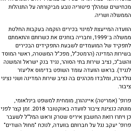
מכחישים שמהלך פיטוריה נובע מביקורתה על התנהלות
הממשלה ושריה.
הוועדה המייעצת למינוי בכירים הוקמה בעקבות החלטת
ממשלה ב־1999, וחבריה בוחנים את כשרותם והתאמתם
לתפקיד של המועמדים לשבעת התפקידים הבכירים
בשירות המדינה (הרמטכ"ל, מפכ"ל המשטרה, ראשי המוסד
והשב"כ, נציב שירות בתי הסוהר, נגיד בנק ישראל והמשנה
לנגיד). בראש הוועדה עומד השופט בדימוס אליעזר
גולדברג, ומלבדו מכהנים בה נציב שירות המדינה ושני נציגי
ציבור.
פרופ' (אמריטה) איינהורן, מומחית למשפט בינלאומי,
מונתה כנציגת ציבור לוועדה באוקטובר 2018. זמן קצר לפני
כן ויתרו רואת החשבון איריס שטרק וראש המל"ל לשעבר
פרופ' יעקב נגל על חברותם בוועדה, לנוכח "מחול השדים"