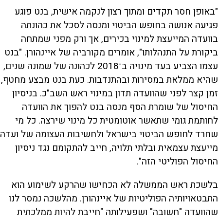
"באופן חסר תקדים ומתוך רצון לנקמה אישית, בנט פוגע
פגיעה אנושה בחופש הביטוי ומנסה לסכל את כהונתה
בוועדה המייעצת למינוי בכירים, אך ורק מפני שמתחה
ביקורת על התנהלותו", אומרים מקורביה של איינהורן. "בנט
עצמו הצביע בעד מינויה ב־2018 לכהונה של שמונה שנים,
שהיא ממלאת במסירות ובהתנדבות. כעת בנט מבצע מחטף,
זמן קצר לפני שהוועדה תדון במינוי ראש השב"כ. בניסיון
החיסול של שומרת הסף מנסה בנט להפוך את הוועדה
לחותמת גומי שתאשר אוטומטית כל מינוי שירצה. כל מי
שחרד לחופש הביטוי בישראל ולחשיבות העצומה של ועדה
מייעצת עצמאית ובלתי תלויה, חייב להתקומם נגד ניסיון
החיסול הפוליטי הזה".
בלשכת ראש הממשלה לא הכחישו שהרקע לשימוע הוא
התבטאויותיה הפוליטיות של איינהורן. מהלשכה נמסר לנו
שהוועדה "חשובה" ושפעילותה "חייבת להיות ממלכתית