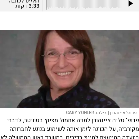
האזינו לכתבה
3:33
דקות
פרופ' איינהורן |
צילום:
GARY YOHLER
פרופ' טליה איינהורן למדה אתמול מציוץ בטוויטר, לדברי
מקורביה, על הכוונה לזמן אותה לשימוע בנוגע לחברותה
בוועדה המייעצת למינוי בכירים. במשרד ראש הממשלה לא