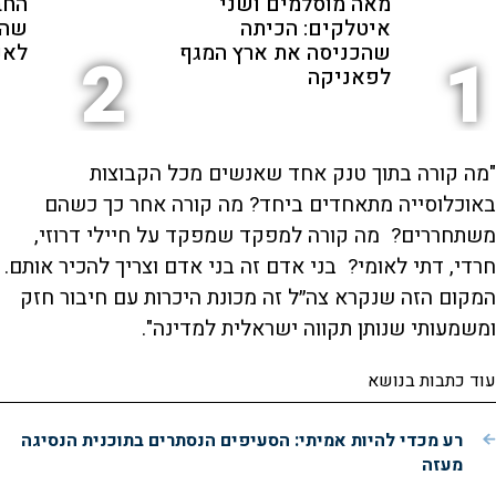
מאה מוסלמים ושני
החב
איטלקים: הכיתה
שהת
שהכניסה את ארץ המגף
לאנ
2
1
לפאניקה
"מה קורה בתוך טנק אחד שאנשים מכל הקבוצות
באוכלוסייה מתאחדים ביחד? מה קורה אחר כך כשהם
משתחררים? מה קורה למפקד שמפקד על חיילי דרוזי,
חרדי, דתי לאומי? בני אדם זה בני אדם וצריך להכיר אותם.
המקום הזה שנקרא צה״ל זה מכונת היכרות עם חיבור חזק
ומשמעותי שנותן תקווה ישראלית למדינה".
עוד כתבות בנושא
רע מכדי להיות אמיתי: הסעיפים הנסתרים בתוכנית הנסיגה
מעזה