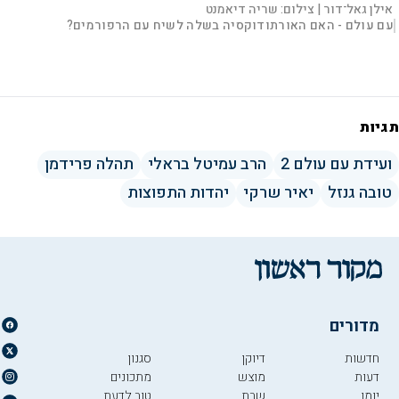
אילן גאל־דור |
צילום:
שריה דיאמנט
L
00:43:31
עם עולם - האם האורתודוקסיה בשלה לשיח עם הרפורמים?
|
D
o
a
d
S
S
u
e
M
k
k
F
P
d
u
i
i
u
:
t
p
p
l
r
0
e
v
v
l
.
i
i
s
1
d
d
c
a
5
e
e
r
%
o
o
e
l
תגיות
e
f
b
t
a
o
n
c
r
k
w
i
w
a
ועידת עם עולם 2
הרב עמיטל בראלי
תהלה פרידמן
a
r
r
d
a
o
d
טובה גנזל
יאיר שרקי
יהדות התפוצות
n
y
V
מדורים
חדשות
דיוקן
סגנון
i
דעות
מוצש
מתכונים
יומן
שבת
טוב לדעת