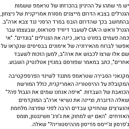
יש מי שתהו על ההיגיון בהכרזתו של טראמפ ששמות
הגנרלים בצבא הדרום מייצגים מסורת אמריקנית של ניצחון,
בהתחשב בכך שהדרום הובס במרד הרסני נגד צבא ארה"ב.
הגנרל וראש ה־CIA לשעבר דיוויד פטראוס, שבעצמו עבר
כמה פעמים בפורט בראג, כינה את הגנרלים "בוגדים". "אי
אפשר לברוח מהאירוניה של אימונים בבסיסים שנקראו על
שם אלו שרצו לכבוש את ארה"ב, למען הזכות לשעבד
אחרים", כתב במאמר שפורסם במגזין אטלנטיק השבוע.
מקנאני הסבירה שטראמפ מתנגד לשינוי הפרספקטיבה
המקובלת על ההיסטוריה האמריקנית, כולל המורשת
הכואבת של העבדות. "איפה אנחנו שמים את הגבול פה?"
שאלה הדוברת, וציינה את נשיאי ארה"ב המוקדמים
והנערצים שהחזיקו עבדים הרבה לפני שפרצה מלחמת
האזרחים. "האם יש למחוק את ג'ורג' וושינגטון, תומס
ג'פרסון וג'יימס מדיסון מההיסטוריה?" שאלה.