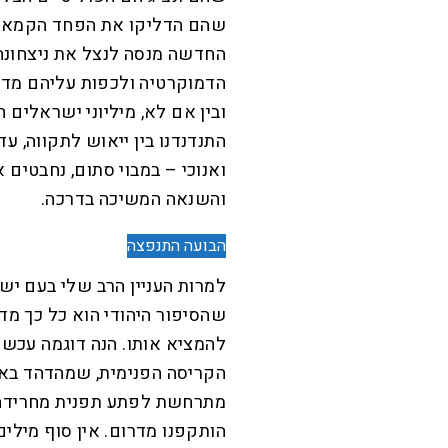
שהם הדליקו את הפחד הקמאי 
החדשה מנסה לנצל את ניצחונה
הדמוקרטיה ולכפות עליהם מדינ
ובין אם לא, מיליוני ישראלים
התנדנדנו בין ייאוש לתקווה, ע
ואנוכי – במבוי סתום, נחבטים 
והשנאה המשיכה בדרכה.
הבועה התנפצה
למרות העניין הרב שלי בעם ישר
שהסיפור היהודי הוא כל כך מד
להמציא אותו. הנה דוגמה עכשו
הקריסה הפנימית, שמהדהד באופ
מתרחשת לפתע תפנית מחרידה. 
הותקפנו מדרום. אין סוף מילי