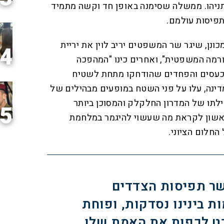
ניהו. ממשלה שסימנה באופן חד וקשה מתמיד
תפיסות עולמם.
ונן, שיגר שר המשפטים יריב לוין את יריית
4
רמה המשפטית", ואחרים כינו "המהפכה
כעסים והפחדים שהודחקו מתחת לשטיח
דינה, עלו על פני השטח במופעים מבהילים של
ילתו של המדרון החלקלק והמסוכן ביותר
5
ראשון לקראת מה שעשוי להיגמר במלחמת
חלום הציוני.
שר תפיסות הצדדים
 בינינו נסדקות, ופוחת
ט לכפות את האמת שלו