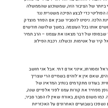
ביותר של הציבור הזה, שמשוכנע שהממשלה
 הפוליטי כדי לבצע הפיכה משטרית נגד
ת הלכה. ניסינו להסביר שבין אם הפחד מוצדק
 חשים אותו בכל העוצמה. במשך שלושה חודשים
ד שבסופו של דבר מצאנו את עצמנו – הרב תמיר
אל קיר של אטימות. נכשלנו. רכבת הפילוג
אל ומסורתו, אינני אדם דתי. אבל אני חושב
הים, שאם אין א־לוהים בשמיים הרי שצריך
וית: בעודנו מתקדמים בנתיב המדאיג של
ן מפחיד את קורות עמנו לפני אלפיים שנה,
כמו משום מקום, באורח שאין לו הסבר סביר,
ם נשפכו בשבועיים האחרונים על האכזריות