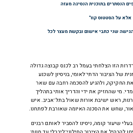
פים הנסתרים בתוכנית הנסיגה מעזה
 אלא על הסטטוס קוו"
הגישה שני כתבי אישום ובקשת מעצר לכל
רות הזו הצלחתי בעמל רב לכנס קבוצה גדולה
ית של הציבור הדתי־לאומי, בניסיון לשכנע
את החקיקה, ולהגיע להסכמה רחבה עם שאר
די. מי שהחזיק את ידי והדריך אותי בתהליך
גרנות, ראש ישיבת אורות שאול בתל־אביב. איש
נאור, שחש את הסכנה האיומה שאורבת לפתחנו.
בעלי שיעור קומה, ניסינו להסביר לאותם רבנים
ו להבהיל את הציבור החילוני־ליברלי עד מוות;