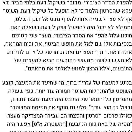
להפרת הסדר הציבורי, מדובר בשיקול דעת בלתי סביר. דא
עקא שהסרטון מלמד כי לא הופעל כל שיקול דעת. השוטר
אף לא עצר לשנייה אחת להעיף מבט אל תוכן השלט,
וממילא לא יכול היה להפעיל שיקול דעת בשאלה האם
תוכנו עלול להפר את הסדר הציבורי. מעצר שני קטינים
בנסיבות אלו שם לאל את חופש הביטוי, את זכות המחאה,
את הוראות חוק המעצרים ואת זכותו של כל אדם לחירות.
לא חשש כלשהו ממעשי התובעים הביא למעצרם של
התובעים, אלא הרצון למנוע לאלתר את מחאתם".
בנוגע למעצרו של עזריה ברוך, מי שתיעד את המעצר, קובע
השופט ש"התנהלות השוטר חמורה עוד יותר. כפי שעולה
מהסרטון כל 'חטאו' של התובע היה תיעוד מעצר חבריו,
ובשל כך הוא עוכב". סלע גם תוקף את תפיסת המשטרה
כאילו פרסום הסרטון והפצתו הם עבירה המצדיקה מעצר:
"מפיה של באת כוח הנתבעת [המשטרה. א"ס] אפשר היה