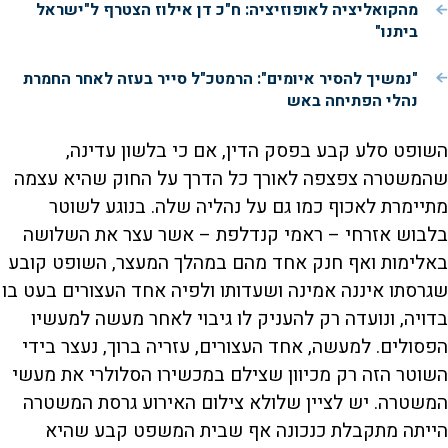
מהקואליציה לאופוזיציה: ח"כ דן אילוז הצטרף ל"ישראל
ביתנו"
"נמשיך להסיר איומים": הרמטכ"ל סייר בעזה לאחר החמרת
נהלי הפתיחה באש
השופט סלע קבע בפסק הדין, אם כי בלשון עדינה,
שהמשטרה צפצפה לאורך כל הדרך על החוק שהיא עצמה
מתיימרת לאכוף כמו גם על נהליה שלה. בנוגע לשוטר
בלבוש אזרחי – ראמי קנדלפת – אשר עצר את השלושה
באלימות ואף חנק אחד מהם במהלך המעצר, השופט קובע
שגרסתו איננה אמינה ושעדותו ולפיה אחד העצורים בעט בו
בדויה, ונועדה רק להעניק לו גיבוי לאחר מעשה למעשיו
הפסולים. למעשה, אחד העצורים, עזריה ברוך, נעצר בידי
השוטר הזה רק מכיוון שצילם במכשירו הסלולרי את מעשי
המשטרה. יש לציין שלולא צילום האירוע גרסת המשטרה
הייתה מתקבלת כנכונה אף שבית המשפט קבע שהיא