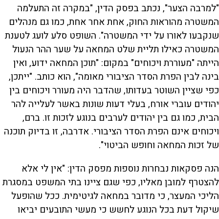
"למרבה הצער", נכתב בפסק הדין, "במקרה זה התעלמה
המשטרה מהוראות החוק, אחת אחר אחת, כמו גם מנהלים
שנקבעו לאורו על ידי המשטרה". השופט סלע לועג לטענת
המשטרה כאילו תליית שלט המחאה על שער ההר הנעול
הייתה "מעוררת ויכוחים" במקום: "תוכן המחאה ידוע, ואין
בינה לבין הפרת הסדר הציבורי מאומה", הוא כותב. "ייתכן,
כפי שציין השוטר בעדותו, שהדבר היה מעורר ויכוחים בין
יהודים עוברי אורח, בעלי דעות שונות באשר לעלייה להר
הבית, כמו גם בין יהודים לערבים בנוגע לזכות זו. ברם,
ויכוחים אינם הפרת הסדר הציבורי. אדרבה, זו בדיוק תוכנה
של זכות המחאה וחופש הביטוי".
הנה פסקאות נבחרות נוספות מפסק הדין: "אין לי אלא
להצטרף למובן מאליו, כפי שגם ציינו בתי המשפט במסגרת
הליכי המעצר, כי מדובר במחאה לגיטימית. ככל שהופעל
שיקול דעת בכל הנוגע לחשש כי מעשי התובעים יביאו