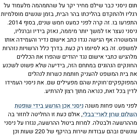
תום ניסני כבר שילם מחיר יקר על שהתמהמה מלעמוד על
רגליו ולהתקדם בהליכתו בהר הבית, בזמן שנשים מוסלמיות
התפרעו בו. זה קרה לפני כמעט חמש שנים, בסוף 2014.
ניסני נעצר אז למשך יותר מיממה, נאזק בידיו וברגליו,
והמשטרה אף הגישה נגדו כתב אישום נדיר והעמידה אותו
למשפט. זה בא לסיומו רק כעת. בדרך כלל הרשויות נזהרות
מלהגיש כתבי אישום נגד יהודים שהפרו את הכללים
החונקים הנהוגים במתחם הזה, בידיעה שלא פשוט לשכנע
את בית המשפט להעניק חותמת כשרות לנהלים
המפוקפקים־חוקית שהם מפעילים שם. את ניסני העמידו
לדין בכל זאת, כנראה מתוך רצון להרתיע.
לפני מעט פחות משנה
ניסני אכן הורשע בידי שופטת
השלום שרון לארי־בבלי
, אולם כעת זו החליטה לחזור בה
מההרשעה ולבטלה. למרות ביטול ההרשעה, נגזרו על ניסני
עונשים ובהם עבודות שירות בהיקף של 220 שעות וכן