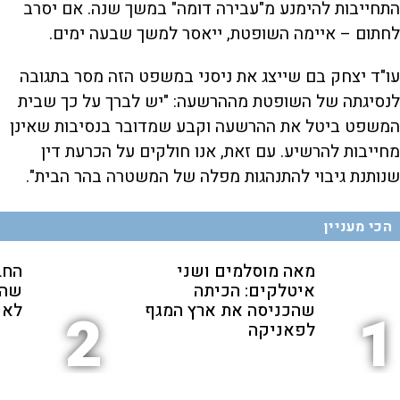
התחייבות להימנע מ"עבירה דומה" במשך שנה. אם יסרב
לחתום – איימה השופטת, ייאסר למשך שבעה ימים.
עו"ד יצחק בם שייצג את ניסני במשפט הזה מסר בתגובה
לנסיגתה של השופטת מההרשעה: "יש לברך על כך שבית
המשפט ביטל את ההרשעה וקבע שמדובר בנסיבות שאינן
מחייבות להרשיע. עם זאת, אנו חולקים על הכרעת דין
שנותנת גיבוי להתנהגות מפלה של המשטרה בהר הבית".
הכי מעניין
מאה מוסלמים ושני
החב
איטלקים: הכיתה
שהת
שהכניסה את ארץ המגף
לאנ
2
1
לפאניקה