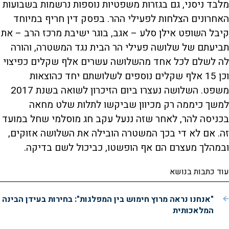
מלבד ניסני, גם בגזרות משפטיות נוספות נרשמות בשבועות
האחרונים הצלחות לפעילי ההר. בפסק דין חריף במיוחד
קיבל השופט אילן סלע – אגב, בוגר ישיבת מרכז הרב – את
תביעתם של שלושה פעילי הר הבית נגד המשטרה, והורה
לה לשלם לכל אחד מהשלושה עשרים אלף שקלים כפיצוי
וכן 15 אלף שקלים נוספים לשלושתם יחד כהוצאות
משפט. השלושה נעצרו ביום הזיכרון לשואה בשנת 2017
למשך כיממה רק מכיוון שביקשו לתלות שלט מחאה
בכניסה להר, לאחר שזה ננעל עקב חג מוסלמי שחל במועד
זה. אם לא די בכך המשטרה הובילה את השלושה אזוקים,
ובמהלך מעצרם הם אף הופשטו, כביכול לשם בדיקה.
עוד כתבות בנושא
"אנחנו נראה מרוץ חימוש בין המפלגות": בחירות בעידן הבינה
המלאכותית