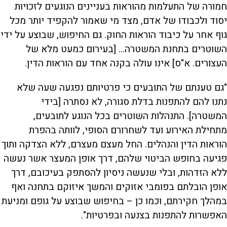
חמורה של התעלמות מהוראות בעניינים הנוגעים לזכויות
יסוד ולכבודו של אדם, מצד מי שאמור להקפיד יותר מכל
גוף אחר על כיבוד הוראות החוק. גם החיפוש, שבוצע על ידי
השוטרים בתחנת המשטרה... [בעירום כמעט מלא של
העצורים. א"ס] אינו עולה בקנה אחד עם הוראות הדין.
"גם טענתם של התובעים כי פרטיותם נפגעה שעה שלא
נתנו להם להתפנות בדלת סגורה, לא נסתרה [בידי
המשטרה]. התנהלות השוטרים בכל הנוגע לתובעים,
מתחילת האירוע ועד לשחרורם הסופי, לוותה בהפרת
הוראות הדין והנהלים. החל מעצם מעצרם, ללא הצדקה ותוך
פגיעה בחופש הביטוי שלהם, דרך אופן המעצר אשר נעשה
ללא הזדהות, ובלי שנעשה ניסיון להסתפק בעיכובם, דרך
אופן הובלתם בפומבי אזוקים והמשך איזוקם בתחנה ואף
במהלך חקירתם, וכמו כן – בחיפוש שבוצע על גופם ומניעת
האפשרות להתפנות בצנעה ובפרטיות".