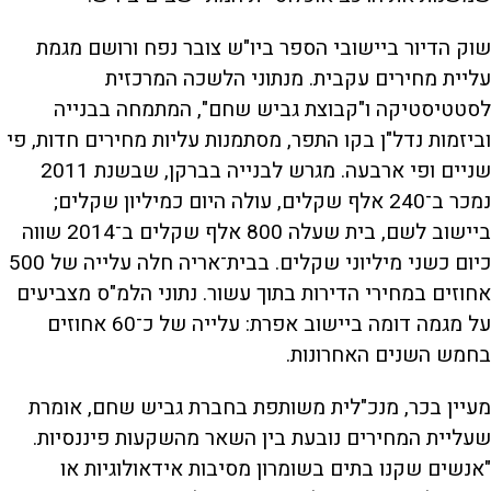
שוק הדיור ביישובי הספר ביו"ש צובר נפח ורושם מגמת
עליית מחירים עקבית. מנתוני הלשכה המרכזית
לסטטיסטיקה ו"קבוצת גביש שחם", המתמחה בבנייה
וביזמות נדל"ן בקו התפר, מסתמנות עליות מחירים חדות, פי
שניים ופי ארבעה. מגרש לבנייה בברקן, שבשנת 2011
נמכר ב־240 אלף שקלים, עולה היום כמיליון שקלים;
ביישוב לשם, בית שעלה 800 אלף שקלים ב־2014 שווה
כיום כשני מיליוני שקלים. בבית־אריה חלה עלייה של 500
אחוזים במחירי הדירות בתוך עשור. נתוני הלמ"ס מצביעים
על מגמה דומה ביישוב אפרת: עלייה של כ־60 אחוזים
בחמש השנים האחרונות.
מעיין בכר, מנכ"לית משותפת בחברת גביש שחם, אומרת
שעליית המחירים נובעת בין השאר מהשקעות פיננסיות.
"אנשים שקנו בתים בשומרון מסיבות אידאולוגיות או