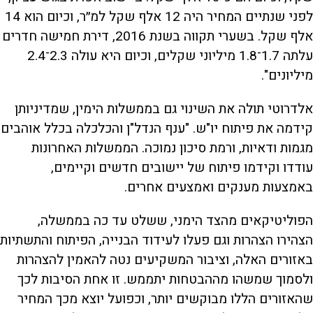
לפני שנתיים המחיר היה 12 אלף שקל למ״ר, וכיום הוא 14
אלף שקל. בשערי תקווה בשנת 2016, דירת חמישה חדרים
עלתה 1.7־1.8 מיליוני שקלים, וכיום היא עולה 2.3־2.4
מיליונים".
אלדרוטי תולה את השינוי גם בממשלות הימין, שמדיניותן
קידמה את פיתוח יו"ש. "ענף הנדל"ן והכלכלה בכלל אוהבים
מגמות ודאיות, ורמת סיכון נמוכה. הממשלות האחרונות
עודדו וקידמו פיתוח של יישובים חדשים וקיימים,
באמצעות מענקים ואמצעים אחרים.
הפוליטיקאים מהצד הימני, ששלט עד כה בממשלה,
הצהירו הצהרות וגם פעלו לעידוד הבנייה, הפיתוח והתשתיות
באזורים האלה, וציבור המשקיעים נטה להאמין להצהרות
ולסמוך שמשהו מההבטחות יתממש. זו אחת הסיבות לכך
שהאזורים הללו מבוקשים יותר, וכפועל יוצא מכך המחיר