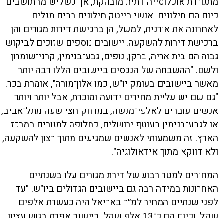
מתגוררת אוכלוסייה דתית מובהקת, אך כשליש מהתושבים
כיום הם חילונים. אנשי הייטק חילונים רבים מגלים
לאחרונה את אורנית, למשל, הן ברכישת דירות מגורים והן
ברכישת דירות להשקעה. יישובים נוספים שזוכים לביקוש
גבוה הם בית אריה, ברקן, נופים, גבע־בנימין, קרני־שומרון
ולשם. "ההשבחה של הנכסים ביישובים הללו רבה יותר
מאשר ביישובים בעומק יו"ש, כמו אלון־מורה", אומרת בכר.
"גם שם יש עליית מחירים ידועה ומוכרת, אבל יותר ויותר
אנשים עוברים לאלפי־מנשה, במרחק חצי שעה מתל־אביב,
או לגבע־בנימין בעוטף ירושלים, כחלופה למגורים במרכז
הארץ. זה משמעותי לאנשים שמגיעים מתוך רצון להשקעה,
ולא דווקא מתוך אידאולוגיה".
המחירים למטר רבוע של דירת מגורים עלו בשנתיים
האחרונות במידה רבה גם ביישובים הגדולים ביו"ש. "עד
לפני שנתיים המחיר למ״ר באריאל היה כעשרת אלפים
שקל, וכיום הם כ־13 אלף שקל. ביישוב אפרת בגוש עציון,