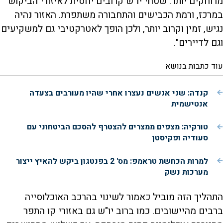
מרוחקים יותר. שטחי יו"ש קרובים יחסית לאיזורי הביקוש
במרכז, ורמת הכבישים והתחבורה משתפרת. האזור נהיה
נגיש, זמין וקרוב יותר, ולכן הופך לאטרקטיבי גם למשקיעים
וגם לדיירים".
עוד כתבות בנושא
קנדה: שני אנשים נעצרו אחרי שהיו מעורבים בצעדה
אנטישמית
טורקיה: מצפים ממצרים להצטרף להסכם הביטחוני עם
סעודיה ופקיסטן
למרות הכחשת טראמפ: מס' 2 בפנטגון ביקש להאיץ ייצור
מערכות נשק
התהליך הזה מוביל כאמור לשינוי בהרכב האוכלוסייה
ברבים מהיישובים. כמו ברוב יו"ש גם באזורי קו התפר