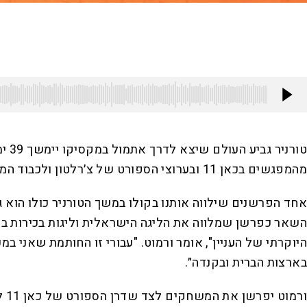
מהמפגשים בכאן 11 ובערוצי הספורט של צ׳רלטון ולכבוד המשימה המורכבת הזו שוגרו מישראל צוותים רבים של שדרנים ופרשנים מקומיים שיצאו למסע סיזיפי ארוך ומאתגר.
אחד הפרשנים שילווה אותנו בקולו במשך הטורניר כולו הוא 
השאר כפרשן שמלווה את הליגה הישראלית וליגות בכירות באי
היוקרתי של העניין", אומר ורמוט. "עבורי זו החותמת שאני
בארצות הברית ובקנדה״.
ור