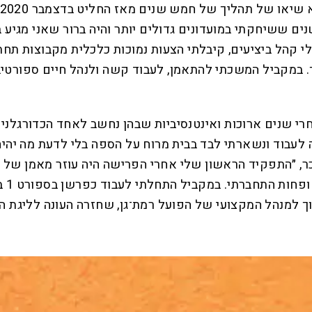
למועדון נעוריי הפועל חיפה בינואר 2018 אחרי שנים ששיחקתי במועדונים גדולים יות
ופת הקורונה בלי קהל ביציעים, קיבלתי הצעות נמוכות כלכלית מקבו
ך. במקביל המשכתי להתאמן, לעבוד קשה ולנהל חיים ספורטיב
י שנים ארוכות ואינטנסיביות שבהן נחשב לאחד הכדורגלנים 
עבוד ונשארתי לבד בבית מרוח על הספה בלי לדעת מה יהיה 
טובי
ך למנהל המקצועי של הפועל רמת־גן, שחזרה העונה לליגת ה