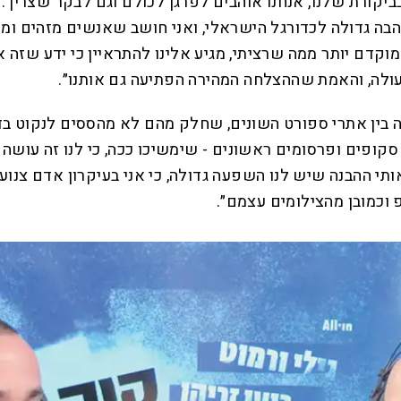
בביקורת שלנו, אנחנו אוהבים לפרגן לכולם וגם לבקר שצריך.
בה גדולה לכדורגל הישראלי, ואני חושב שאנשים מזהים ומע
דם יותר ממה שרציתי, מגיע אלינו להתראיין כי ידע שזה אוב
 מעולה, והאמת שההצלחה המהירה הפתיעה גם אותנו״.
בין אתרי ספורט השונים, שחלק מהם לא מהססים לנקוט בד
סקופים ופרסומים ראשונים - שימשיכו ככה, כי לנו זה עושה א
 ההבנה שיש לנו השפעה גדולה, כי אני בעיקרון אדם צנוע. 
 וכמובן מהצילומים עצמם״.