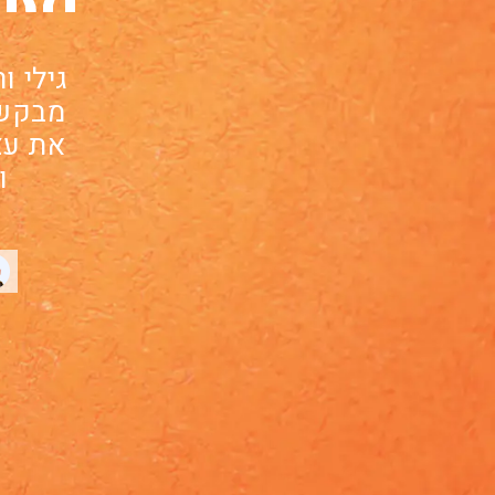
גילי ו
מבקש 
את עצ
ו