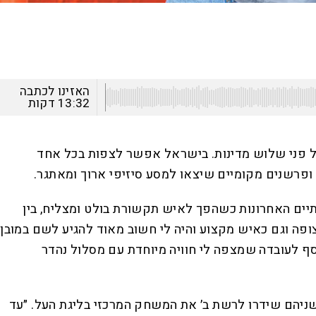
האזינו לכתבה
13:32
דקות
 יימשך 39 ימים ובמהלכו יתקיימו 104 משחקים ב־16 ערים ואצטדיונים על פני שלוש מדינות. בישראל אפשר לצפות בכל אחד
תיים האחרונות כשהפך לאיש תקשורת בולט ומצליח, בין
ופה וגם כאיש מקצוע והיה לי חשוב מאוד להגיע לשם במובן
סף לעובדה שמצפה לי חוויה מיוחדת עם מסלול נהדר
ולה בעונה האחרונה כאשר שניהם שידרו לרשת ב׳ את המשחק המרכזי בליגת העל. ״עד