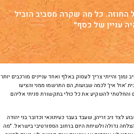
 החוזה. כל מה שקרה מסביב הוביל
יה עניין של כסף״
ב נמוך והייתי צריך לעסוק באלף ואחד עניינים מורכבים יותר
י מונדיאל 2022 הצטרפתי לפאנל של פודקאסט מבית ׳אול אין׳ לכמה שבועות, הם התרשמו ממני והציעו
שם והחלטתי להשקיע את כל כולי בתקשורת פניתי אליהם
לצד ניב זריהן, שעבד בעבר כעיתונאי וכדובר בני יהודה
צלחה גדולה ולשיחת היום ברחוב הספורטיבי בישראל. ״מה