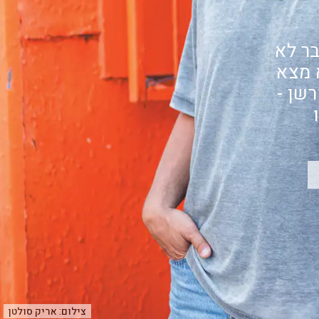
בר לא
 מצא
שן -
צילום:
אריק סולטן