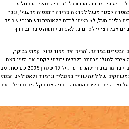
הפאזה הזאת בחייו של ורמוט החלה כאמור לפני שנתיים והיא שיאו של תהליך של חמש שנים מאז החליט בדצמבר 2020 להודיע על פרישה מכדורגל. ״זה היה תהליך שהחל עם
ר והיה ברור שאני מגיע במטרה לסגור מעגל לקראת פרידה רומנטית מהענף״, נזכר
צות תחתית בליגת העל, לא רציתי לרדת ללאומית וכשהבנתי שחיים
יים אבל רציתי לסיים בקלאס ובתחושה טובה, ובחורף
הבכירים במדינה. ״הריק היה מאוד גדול. קמתי בבוקר,
איתי. למזלי מבחינה כלכלית יכולתי לקחת את הזמן קצת
ולבדוק אופציות, אבל זו הייתה תקופה לא פשוטה״, ורמוט נזכר, ״התפקיד הראשון שלי אחרי הפרישה היה עוזר מאמן של גדי ברומר בנבחרת הנוער עד גיל 17 שנתון 2005 עם שחקנים
ם, אבל לא ריגש אותי להיות על הדשא ולהעביר אימונים ופחות התחברתי. במקביל התחלתי לעבוד כפרשן בספורט 1 במשחקים של ליגה שנייה באנגליה וגרמניה ולאט־לאט הבנתי
על ואז הייתה בליגת המשנה, טרפה את הקלפים והובילה את