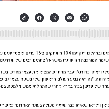
טורניר גביע העולם שיצא לדרך אתמול במקסיקו
גילי ורמוט, כדורגלן־עבר מחונן שהמציא את עצמו מחדש בשנ
רופה. ״זה יהיה גביע העולם הראשון שלי בשטח עצמו גם כצ
 במעמד של פרשן בכיר בארץ אחרי שהתחלתי ממש מלמטה, בנו
מוט יפרשן את המשחקים לצד שדרן הספורט של כאן 11 ליאן וילדאו שאיתו כבר שיתף פע