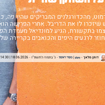
רמוט, מהכדורגלנים המבריקים שהיו פה, כ
שיזכרו לו את הדריבל. אחרי הפרישה הוא
מו בתקשורת, הגיע למונדיאל מעמדת הפר
חוזר לרגעים היפים והכואבים בקריירה שלו
דותן מלאך
ג' בתמוז ה׳תשפ"ו
18.06.2026 | 14:30