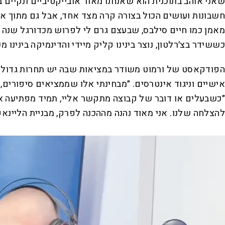
שאני אוהב בתוכנית הוא שאנחנו מאוד אובייקטיביים ונקיים 
חשבונות ועושים הכול בצורה קרה מצד אחד, אבל גם מתוך אה
מאמן כמו חיים סילבס, שבעצם גרם לי לפרוש מכדורגל שנה מוק
כששידר בצ׳רלטון, נוצר בינינו קליק מיידי והדינמיקה בינינו
הפודקאסט של ורמוט משודר במציאות שבה יש תחרות גדולה 
אישיים וניגוד אינטרסים. ״מבחינתי אלו שממציאים סיפורים, 
״כשבעלים או דובר של קבוצה מתקשר אליי, תמיד מפתיעה אותי
להצלחה שלנו. אני מאוד נהנה מההכנה לפרק, מבניית הליינאפ