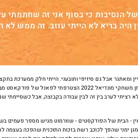
של הנסיבות כי בסוף אני זה שחתמתי על
היה בריא לא הייתי עוזב. זה ממש לא ה
ין ומאתגר אבל גם סיזיפי ותובעני. הייתי חלק ממערכת בתקצי
ופחות ואחרי שנה הרגשתי שמיציתי ונפרדנו כידידים. עוד בזמן משחק
א רציתי לערב בין זה לבין עבודה בקבוצה, אבל כשסיימתי 
 - הבית של הפודקסטים - שוורמוט מגיש מספר פעמים בשבוע 
מגן ימני שהפך לכוכב רשת בזכות התוכנית שהפכה בעצמה לה