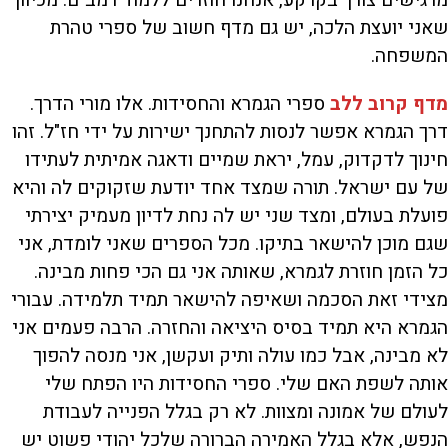
מרגישים צורך בקרקע, אנחנו חוזרים ללמוד רמב"ם. מכיוון
שאני יועצת הלכה, יש גם מדף חשוב של ספרי טהרת
המשפחה.
מדף קרוב ללב
ספרי הגמרא והחסידות. אלו מורי הדרך.
דרך הגמרא אפשר לנסות להתחנך ישירות על ידי חז"ל. זהו
חינוך לדקדוק, עמל, יראת שמיים ודאגה אמיתית לעתידו
של עם ישראל. תורה שמצד אחד יודעת שזקוקים לה והיא
פועלת בעולם, ומצד שני יש לה נחת לדיון מעמיק יצירתי
שגם מוכן להישאר בתיקו. מכל הספרים שאני לומדת, אני
כל הזמן חוזרת לגמרא, שאותה אני גם הכי פחות מבינה.
מצידי זאת הסכמה ושאיפה להישאר תמיד תלמידה. עבורי
הגמרא היא תמיד בסיס היציאה והחזרה. הרבה פעמים אני
לא מבינה, אבל כמו עולה ותיק ועקשן, אני מנסה להפוך
אותה לשפת האם שלי. ספרי החסידות היו הפתח שלי
לעולם של אמונה ומצוות. לא רק בגלל הפנייה לעבודת
הנפש, אלא בגלל האמירה הברורה שלכל יהודי פשוט יש