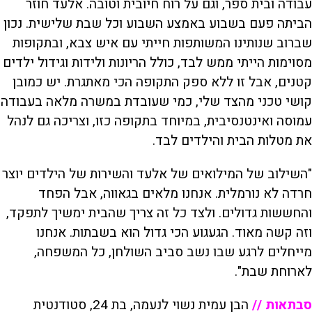
עבודה ובית ספר, וגם על רוח חיובית וטובה. אלעד חוזר
הביתה פעם בשבוע באמצע השבוע וכל שבת שלישית. נכון
שברוב שנותינו המשותפות חייתי עם איש צבא, ובתקופות
מסוימות הייתי ממש לבד, כולל הריונות ולידות וגידול ילדים
קטנים, אבל זו ללא ספק התקופה הכי מאתגרת. יש כמובן
קושי טכני מהצד שלי, כמי שעובדת במשרה מלאה בעבודה
עמוסה ואינטנסיבית, במיוחד בתקופה כזו, וצריכה גם לנהל
את מטלות הבית והילדים לבד.
"השילוב של המילואים של אלעד והשירות של הילדים יוצר
חרדה לא נורמלית. אנחנו מלאים בגאווה, אבל הפחד
והחששות גדולים. ולצד כל זה צריך שהבית ימשיך לתפקד,
וזה קשה מאוד. הגעגוע הכי גדול הוא בשבתות. אנחנו
מייחלים לרגע שבו נשב סביב השולחן, כל המשפחה,
לארוחת שבת".
סבתאות //
הבן עמית נשוי לנעמה, בת 24, סטודנטית