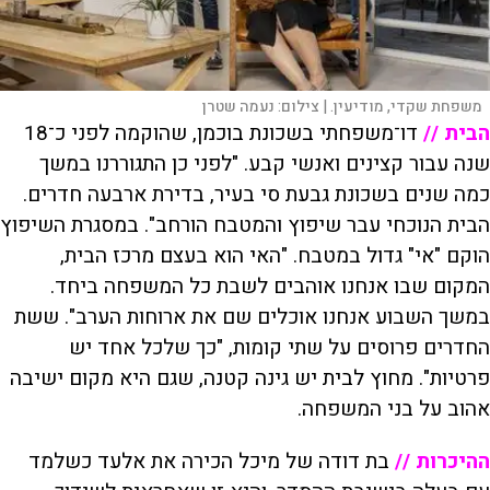
משפחת שקדי, מודיעין. |
צילום:
נעמה שטרן
הבית //
דו־משפחתי בשכונת בוכמן, שהוקמה לפני כ־18
שנה עבור קצינים ואנשי קבע. "לפני כן התגוררנו במשך
כמה שנים בשכונת גבעת סי בעיר, בדירת ארבעה חדרים.
הבית הנוכחי עבר שיפוץ והמטבח הורחב". במסגרת השיפוץ
הוקם "אי" גדול במטבח. "האי הוא בעצם מרכז הבית,
המקום שבו אנחנו אוהבים לשבת כל המשפחה ביחד.
במשך השבוע אנחנו אוכלים שם את ארוחות הערב". ששת
החדרים פרוסים על שתי קומות, "כך שלכל אחד יש
פרטיות". מחוץ לבית יש גינה קטנה, שגם היא מקום ישיבה
אהוב על בני המשפחה.
ההיכרות //
בת דודה של מיכל הכירה את אלעד כשלמד