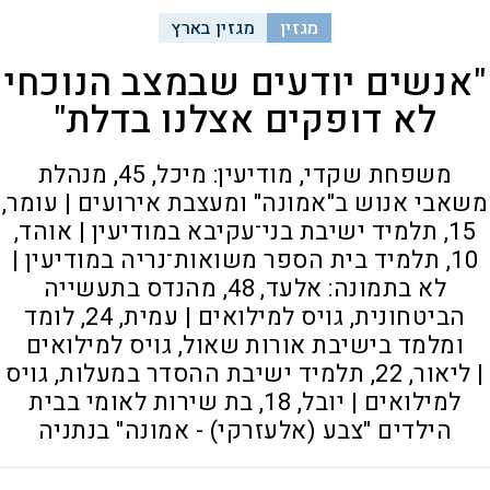
מגזין
מגזין בארץ
"אנשים יודעים שבמצב הנוכחי
לא דופקים אצלנו בדלת"
משפחת שקדי, מודיעין: מיכל, 45, מנהלת
משאבי אנוש ב"אמונה" ומעצבת אירועים | עומר,
15, תלמיד ישיבת בני־עקיבא במודיעין | אוהד,
10, תלמיד בית הספר משואות־נריה במודיעין |
לא בתמונה: אלעד, 48, מהנדס בתעשייה
הביטחונית, גויס למילואים | עמית, 24, לומד
ומלמד בישיבת אורות שאול, גויס למילואים
| ליאור, 22, תלמיד ישיבת ההסדר במעלות, גויס
למילואים | יובל, 18, בת שירות לאומי בבית
הילדים "צבע (אלעזרקי) - אמונה" בנתניה