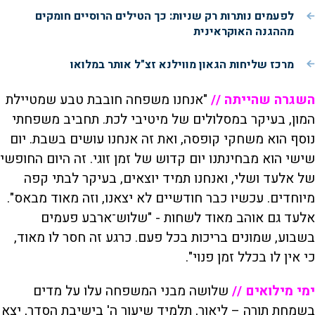
לפעמים נותרות רק שניות: כך הטילים הרוסיים חומקים
מההגנה האוקראינית
מרכז שליחות הגאון מווילנא זצ"ל אותר במלואו
השגרה שהייתה //
"אנחנו משפחה חובבת טבע שמטיילת
המון, בעיקר במסלולים של מיטיבי לכת. תחביב משפחתי
נוסף הוא משחקי קופסה, ואת זה אנחנו עושים בשבת. יום
שישי הוא מבחינתנו יום קדוש של זמן זוגי. זה היום החופשי
של אלעד ושלי, ואנחנו תמיד יוצאים, בעיקר לבתי קפה
מיוחדים. עכשיו כבר חודשיים לא יצאנו, וזה מאוד מבאס".
אלעד גם אוהב מאוד לשחות - "שלוש־ארבע פעמים
בשבוע, שמונים בריכות בכל פעם. כרגע זה חסר לו מאוד,
כי אין לו בכלל זמן פנוי".
ימי מילואים //
שלושה מבני המשפחה עלו על מדים
בשמחת תורה – ליאור, תלמיד שיעור ה' בישיבת הסדר, יצא