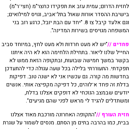
לחזית הדרום; עמית עזב את תפקידו כחצר"מ (חצי־ר"מ)
בישיבת ההסדר אורות שאול בתל־אביב, וגויס למילואים;
וגם אלעד קיבל צו 8. "יחד עם הבת יובל, כרגע רוב בני
המשפחה מגויסים בשירות המדינה".
פחדים //
"יש לא מעט חרדות ולא מעט לחץ, במיוחד סביב
החייל שלנו ליאור. בתחילת הלחימה הוא לא היה איתנו
בקשר במשך חמישה שבועות, ובתקופה הזאת ממש לא
תפקדתי. התעוררתי בלילה בכל שעה עגולה כדי להתעדכן
בחדשות מה קורה. גם עכשיו אני לא ישנה טוב. דפיקות
בדלת זה פחד א־לוהים, כל דפיקה מקפיצה אותי. אנשים
יודעים שבמצב הנוכחי לא דופקים אצלנו בדלת,
ומשתדלים להגיד לי מראש לפני שהם מגיעים".
חזית העורף //
"התקופה האחרונה מורכבת מאוד אצלנו
בבית, כמו בהרבה בתים מן הסתם. מנסים לשמור על שגרת