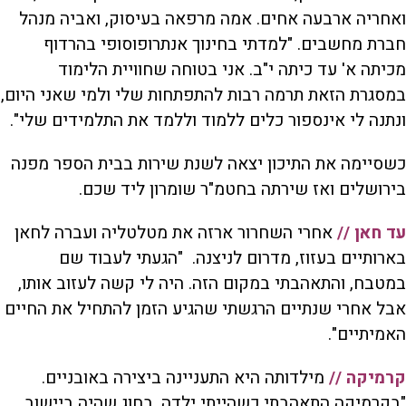
ואחריה ארבעה אחים. אמה מרפאה בעיסוק, ואביה מנהל
חברת מחשבים. "למדתי בחינוך אנתרופוסופי בהרדוף
מכיתה א' עד כיתה י"ב. אני בטוחה שחוויית הלימוד
במסגרת הזאת תרמה רבות להתפתחות שלי ולמי שאני היום,
ונתנה לי אינספור כלים ללמוד וללמד את התלמידים שלי".
כשסיימה את התיכון יצאה לשנת שירות בבית הספר מפנה
בירושלים ואז שירתה בחטמ"ר שומרון ליד שכם.
עד חאן //
אחרי השחרור ארזה את מטלטליה ועברה לחאן
בארותיים בעזוז, מדרום לניצנה. "הגעתי לעבוד שם
במטבח, והתאהבתי במקום הזה. היה לי קשה לעזוב אותו,
אבל אחרי שנתיים הרגשתי שהגיע הזמן להתחיל את החיים
האמיתיים".
קרמיקה //
מילדותה היא התעניינה ביצירה באובניים.
"בקרמיקה התאהבתי כשהייתי ילדה, בחוג שהיה ביישוב,