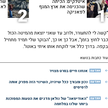
איטלקים: הכיתה
שהת
שהכניסה את ארץ המגף
לאנ
2
1
לפאניקה
"קשה לי להתעורר, ולרוב עד שאני יוצאת מהמיטה הכול
כבר לחוץ בזמן", אבל כך או כך, "הבוקר שלי תמיד מתחיל
בקפה. בדרך כלל אני לוקחת אותו איתי באוטו".
עוד כתבות בנושא
דעה
אנחנו חיים בסרט מצויר
דעה
נכון ומבורך ככל שיהיה, השינוי הזה מפרק אותה
לרסיסים
דעה
"האודיסאה" של נולאן מדגים את הטעות המסוכנת
ביותר שלנו במלחמה