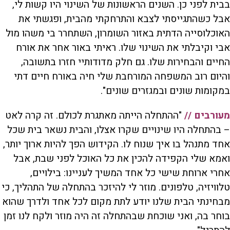
בבית לפני כן. השנים הראשונות של השינוי היו קשות לי,
אבל כשהתגייסתי לצבא והתרחקתי מהבית, ופגשתי את
האוכלוסייה הדתית באזור השומרון, השתחרר בי משהו מול
אבי וקיבלתי את השינוי שלו. ראיתי באור אחר את אורח
החיים והבחירות שלו. גם חלק מדודותיי חזרו בתשובה,
והיום רוב המשפחה המורחבת שלי חיה באורח חיים דתי
במקומות שונים ובמגזרים שונים".
מעורבים //
"ההתחלה הייתה מאתגרת לכולם. זה קרה לאט
– בהתחלה היו שינויים שקרו אצלו, והבית נשאר בית שכל
אחד מתנהל בו איך שנוח לו. הקידוש הפך להיות ארוך יותר,
ואמא שלי הקפידה להכין את כל האוכל לפני שבת, אבל
אחרי ארוחת שישי כל אחד המשיך לעניינו: בילויים,
טלוויזיה, טלפונים. מוזר לי להיזכר בהתחלה של התהליך, כי
מבחינתי הבית שלנו יודע לתת מקום לכל אחד ולדרך שהוא
בוחר בה, ואני שוכחת שבהתחלה זה היה מוזר ולקח לנו זמן