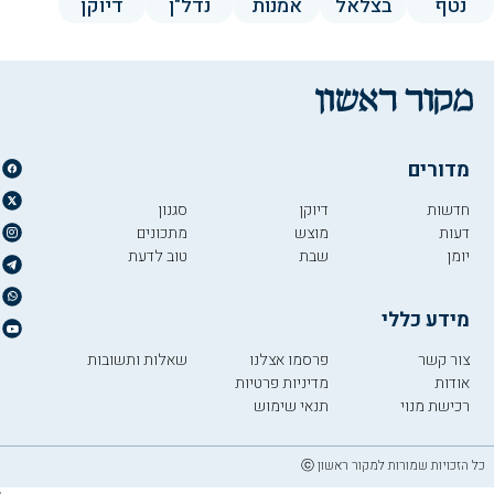
נטף
בצלאל
אמנות
נדל"ן
דיוקן
מדורים
חדשות
דיוקן
סגנון
דעות
מוצש
מתכונים
יומן
שבת
טוב לדעת
מידע כללי
צור קשר
פרסמו אצלנו
שאלות ותשובות
אודות
מדיניות פרטיות
רכישת מנוי
תנאי שימוש
כל הזכויות שמורות למקור ראשון ⓒ