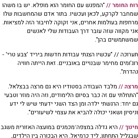
רוח החומר //
"המפגש עם החומר הוא מופלא. יש בו משהו
שמחבר לקרקע, לכאן ועכשיו. בתור אדם שהמחשבות שלו
מרחפות בעולמות אחרים, אני זקוקה לחיבור הזה למציאות.
אני מקווה שזה עובר דרך העבודות שלי לאנשים
שמשתמשים בהן".
תערוכה // "עכשיו הצגתי עבודות חדשות ביריד 'צבע טרי' -
רוג'ומים מחימר שבנויים באובניים. זאת הייתה חוויה
נהדרת".
מרצה //
מלבד העבודה בסטודיו היא גם מרצה בבצלאל.
"התחלתי עם זה כבר בסיום הלימודים, וזה היה מוזר וטבעי
גם יחד: הרגשתי ילדה ומן הצד השני ידעתי שיש לי ידע
וניסיון ושאני יכולה להביא את עצמי לשיעורים".
חינוך //
היא גדלה במצפה־מכמנים במועצה האזורית משגב
שבגליל התחתון, ליד כרמיאל. היא הבכורה בין הילדים,