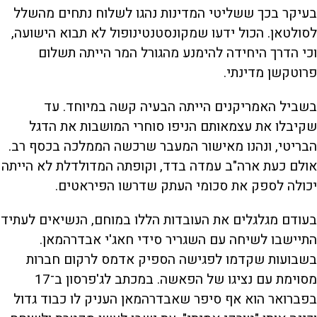
בעיקר בכך ששליטי המדינות נהגו לשלוח נתחים מהשלל
לסולטאן. הכול ידעו שמקונסטנטינופול לא תבוא הישועה,
וכי הדרך היחידה להימנע מהגורל המר הייתה תשלום
פרוטקשן מדינתי.
בשביל האמריקנים הייתה הבעיה קשה במיוחד. עד
שקיבלו את עצמאותם הניפו סוחרי המושבות את הדגל
הבריטי, ונהנו מאישור המעבר שרכשה הממלכה בכסף רב.
אולם כעת ארה"ב עמדה בדד, וקופתה המדולדלת לא הייתה
יכולה לספק את סכומי העתק שדרשו הפיראטים.
בעודם מגלגלים את העובדות הללו במוחם, הנשיאים לעתיד
התיישבו לשיחה עם השגריר סידי חאג'י אבדרהמאן.
בשבועות שקדמו לפגישה הספיק אדמס לרקום חברות
מסוימת עם נציגו של הפאשה. במכתב לג'פרסון ב־17
בפברואר הוא אף סיפר שאבדרהמאן העניק לו כבוד גדול