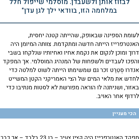
לבזוז אותן ולשעבדן. מוסלמי שייפול חלל
במלחמה הזו, בוודאי ילך לגן עדן"
לעומת הספינה שבאופק, שהייתה קטנה יחסית,
האנטרפרייז הייתה חדשה ומתקדמת. צוותה המיומן היה
דרוך ומוכן לנקום את נקמת אחיו ואחיותיו שנלקחו בשבי
והפכו לעבדים ולשפחות של המנהיג המוסלמי. אך המפקד
אנדרו סְטֵרֶט זכר גם שמשימתו הייתה לשוט למלטה כדי
לחדש את מלאי המים של הצי האמריקני הקטן המשייט
באזור, ושניתנה לו הוראה מפורשת לא לסטות מנתיבו כדי
לרדוף אחר האויב.
הכי מעניין
מפקד האנטרפרייז היה קצין צעיר – בן 23 בלבד – אך כבר