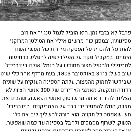
פרבל לא בזבז זמן. הוא הוביל לנמל טנג'יר את רוב
ספינותיו, ובמפגן כוח מרשים אילץ את הסולטן המרוקני
להתקפל ולהכריז על הפסקה מיידית של מעשי השוד
הימיים. במקביל פקד על הפילדלפיה להפליג בדחיפות
לטריפולי ולהטיל מצור מחודש על הנמל. אולם ביינברידג'
שוב כשל: ב־31 באוקטובר 1803, בעת מרדף אחר כלי שיט
שביקשו לחמוק מהמצור, עלתה הספינה הענקית על שונית
רדודה ונתקעה. מאמצי האדירים של 300 אנשי הצוות לא
הצליחו להוריד אותה מהשרטון, ואנשי הפאשה, שהבינו את
מצבה, החלו להמטיר ירי כבד על האמריקנים. ביינברידג'
חש שאפסה כל תקווה. הוא הורה להשליך לים את כלי
הנשק, לשרוף מסמכים ולחבל בספינה עד כמה שאפשר.