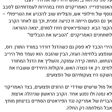
האנטרפרייז. האמריקנים חזרו במהירות לעמדותיהם לסבב
נוסף של חילופי אש, והצליחו שוב להכניע את הטריפולי –
אך גם הפעם הייתה זו כניעה זמנית, וכך גם לאחר הקרב
הקצר הבא. כשהפיראטים חזרו לסורם, יצאה ההוראה
לתותחנים האמריקנים: "הטביעו את הנבלים!"
הירי הכבד לא פסק גם כשהדגל דורדר במורד התורן. רוס,
שנפצע בלחימה העזה, הבין שהובס. הוא נעמד מול היריב
הנחוש, החווה קידה עמוקה, והשליך את הדגל המחורר
למים. רק אז ננצרה האש, והקולות היחידים ששברו את
השקט היו צעקותיהם של הפצועים.
אל מול שישים שודדי ים הרוגים ופצועים, בצד האמריקני
לא נמנה ולו נפגע אחד. הקרב הראשון שניהלה ארצות
הברית של אמריקה נגד הפיראטים הסתיים בניצחון מוחץ.
אבל המלחמה רק החלה.