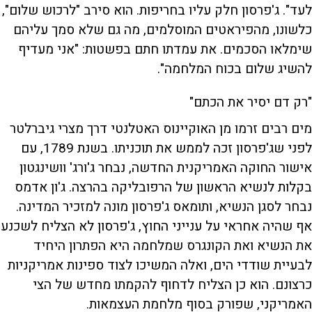
לעד". ג'פרסון חלק עליו בחריפות. הוא סירב "לרכוש שלום",
כלשונו, מהפיראטים המוסלמים, מה גם שלא סמך עליהם
שימלאו הסכמים. את עמדתו חתם בפשטות: "אני מעדיף
להשיג שלום בכוח המלחמה".
"רק דם יסיר את הכתם"
מים רבים זרמו מן האוקיינוס האטלנטי דרך מצרי גיברלטר
לפני שג'פרסון זכה לממש את תוכניתו. בשנת 1789, עם
אישור החוקה האמריקנית החדשה, נבחר ג'ורג' וושינגטון
בקלות לנשיא הראשון של הרפובליקה בהרצה. ג'ון אדמס
נבחר לסגן הנשיא, ותומאס ג'פרסון מונה למזכיר המדינה.
אף שהיה אחראי על ענייני החוץ, ג'פרסון לא הצליח לשכנע
את הנשיא ואת הקונגרס שמלחמה היא הפתרון היחיד
לבעיית שודדי הים, ואלה המשיכו לצוד ספינות אמריקניות
כרצונם. הוא כן הצליח לדחוף להקמתו מחדש של הצי
האמריקני, שפורק בסוף מלחמת העצמאות.