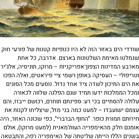
שודדי הים באזור הזה לא היו כנופיות קטנות של פורעי חוק
שנמלטו מאימת השלטונות בארצם. אדרבה, כל אחת
מארבע המדינות הצפון־אפריקניות – מרוקו, תוניסיה, אלג'יר
וטריפולי – העסיקה באופן רשמי ציי פיראטים, ואלה הפכו
את הים התיכון לשדה ציד אחד גדול. נוסעים מכל הסוגים
ומכל הממלכות ידעו תמיד שגם הפלגה שלווה לכאורה
עלולה להסתיים בכי רע: ספינתם תוחרם, רכושם ייבזז, והם
עצמם ישועבדו – למעט כמה בני מזל, שיצליחו לקנות את
חירותם תמורת כופר. "החוף הברברי", כפי שכונה האזור, היה
אומנם חלק מהאימפריה העות'מאנית (למעט מרוקו), אולם
בשנים הללו הייתה שליטתה של האימפריה רפה, והתבטאה