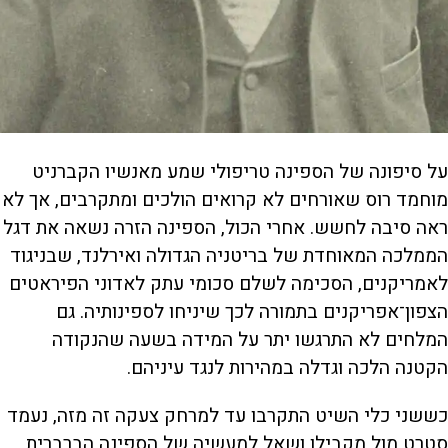
על סיפונה של הספינה טריפולי שמע מאנשיו הקברניט
מוחמד רוס שאורחים לא קרואים הולכים ומתקרבים, אך לא
ראה סיבה לחשש. אחרי הכול, הספינה הזרה נשאה את דגל
הממלכה המאוחדת של בריטניה הגדולה ואירלנד, שבניגוד
לאמריקנים, הסכימה לשלם סכומי עתק לאדוני הפיראטים
הצפון־אפריקנים בתמורה לכך שיניחו לספינותיה. גם
המלחים לא התרגשו יתר על המידה בשעה שהנקודה
הקטנה הלכה וגדלה במהירות לנגד עיניהם.
כששני כלי השיט התקרבו עד למרחק צעקה זה מזה, נעמד
סטרט מול מקבילו ושאל למעשיה של הספינה הברברית.