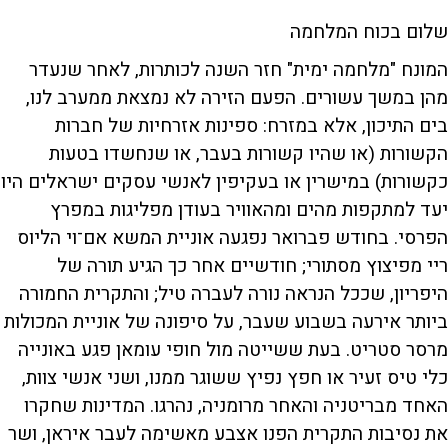
שלום בכוח המלחמה
המונח "מלחמה ימית" חזר השנה לכותרות, לאחר שנעדר
מהן במשך עשורים. הפעם הזירה לא נמצאת ממערב לנו,
בים התיכון, אלא במזרח: ספינות אזרחיות של חברות
הקשורות (או שהיו קשורות בעבר, או שנחשדו בטעות
כקשורות) במישרין או בעקיפין לאנשי עסקים ישראלים היו
יעד למתקפות מהים ומהאוויר בעודן מפליגות במפרץ
הפרסי. בחודש פברואר נפגעה אוניית המשא אם־וי הליוס
ריי מפיצוץ מסתורי; חודשיים אחר כך הגיע תורה של
היפריון, שככל הנראה נורה לעברה טיל; והתקרית החמורה
ביותר אירעה בשבוע שעבר, על סיפונה של אוניית המכולות
מרסר סטריט. בעת ששייטה מול חופי עומאן פגע באונייה
כלי טיס זעיר או חפץ נפיץ ששוגר ממנו, ושני אנשי צוות,
האחד מבריטניה והאחר מרומניה, נהרגו. המדינות שחקרו
את נסיבות התקרית הפנו אצבע מאשימה לעבר איראן, ושר