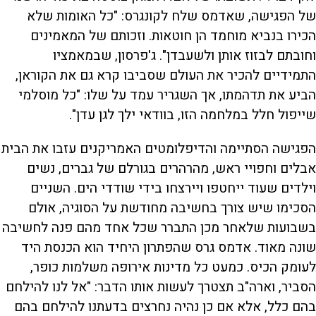
של הפגישה, שאדמס שלח לקונגרס: "כל האומות שלא
הכירו בנביא מוחמד הן חוטאות. וזכותם של המאמינים
וחובתם לבזוז אותן ולשעבדן". ג'פרסון, שבמאמציו
התמידיים להכיר את העולם שסביבו קרא גם את הקוראן,
הביע את תדהמתו, אך השגריר עמד על שלו: "כל מוסלמי
שייפול חלל במלחמה הזו, בוודאי ילך לגן עדן".
הפגישה הסתיימה והדיפלומטים האמריקנים עזבו את הבית
אבלים וחפויי ראש, מהרהרים בגורלם של גברים, נשים
וילדים שעוד ייחטפו ויירצחו בידי שודדי הים. השניים
הסכימו שיש צורך בחשיבה מחודשת על הסוגיה, אולם
בשבועות שלאחר מכן התברר שכל אחד מהם פנה לחשיבה
שונה מאוד. אדמס גרס שהפתרון היחיד הוא הכנסת היד
לעומק הכיס. כמעט כל מדינות אירופה משלמות כופר,
הסביר, וארה"ב תצטרך לעשות אותו הדבר: "אל לנו להילחם
בהם כלל, אלא אם כן נהיה נחרצים בדעתנו להילחם בהם