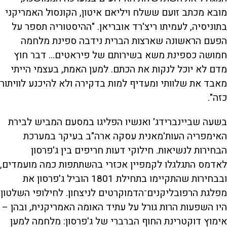
מובא מכתב זועם ששלח ויליאם איטון, הקונסול האמריקני
בתוניסיה, לעמיתו ריצ'רד אובריאן. "ההיסטוריה תספר על
הפעם הראשונה שארצות הברית נידבה ספינת מלחמה
חמושה כספינת משא בשירותם של פיראטים... דבר חוץ
מדם לא יוכל לנקות את הכתם. למען האמת, בעצמי הייתי
מאבד את שלוותי ומעדיף למות בדקירה ולא להיכנע לוויתור
כזה".
בשעה שביינברידג' ואנשיו הפליגו במסעם המביש לבירת
האימפריה העות'מאנית עסקה ארה"ב בעיקר במערכת
הבחירות לנשיאות. חילוקי דעות חריפים בין ג'פרסון
לאדמס התגלגלו לקמפיין אכזרי בהשתתפות כמה מועמדים,
ובבחירות שהתקיימו בתחילת 1801 הוביל ג'פרסון את
מפלגת הרפובליקנים־הדמוקרטים לניצחון. לחילופי השלטון
היו השפעות הרות גורל על עתיד האומה האמריקנית, ובהן –
אימוץ דוקטרינת החוף הברברי של ג'פרסון: מלחמה למען