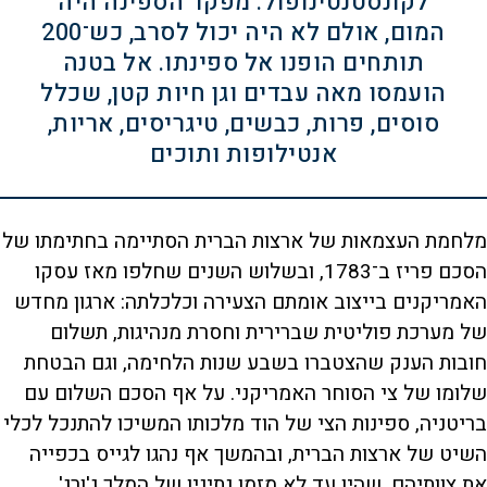
לקונסטנטינופול. מפקד הספינה היה
המום, אולם לא היה יכול לסרב, כש־200
תותחים הופנו אל ספינתו. אל בטנה
הועמסו מאה עבדים וגן חיות קטן, שכלל
סוסים, פרות, כבשים, טיגריסים, אריות,
אנטילופות ותוכים
מלחמת העצמאות של ארצות הברית הסתיימה בחתימתו של
הסכם פריז ב־1783, ובשלוש השנים שחלפו מאז עסקו
האמריקנים בייצוב אומתם הצעירה וכלכלתה: ארגון מחדש
של מערכת פוליטית שברירית וחסרת מנהיגות, תשלום
חובות הענק שהצטברו בשבע שנות הלחימה, וגם הבטחת
שלומו של צי הסוחר האמריקני. על אף הסכם השלום עם
בריטניה, ספינות הצי של הוד מלכותו המשיכו להתנכל לכלי
השיט של ארצות הברית, ובהמשך אף נהגו לגייס בכפייה
את צוותיהם, שהיו עד לא מזמן נתיניו של המלך ג'ורג'