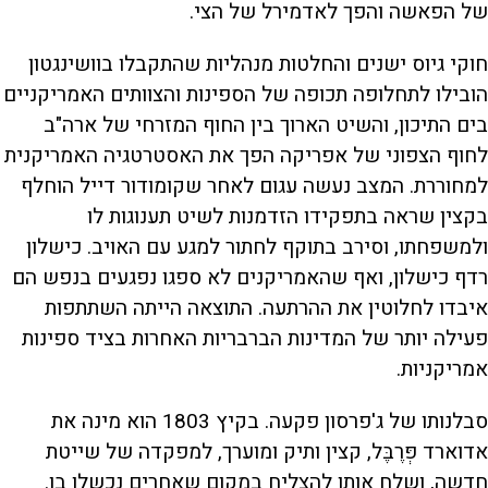
של הפאשה והפך לאדמירל של הצי.
חוקי גיוס ישנים והחלטות מנהליות שהתקבלו בוושינגטון
הובילו לתחלופה תכופה של הספינות והצוותים האמריקניים
בים התיכון, והשיט הארוך בין החוף המזרחי של ארה"ב
לחוף הצפוני של אפריקה הפך את האסטרטגיה האמריקנית
למחוררת. המצב נעשה עגום לאחר שקומודור דייל הוחלף
בקצין שראה בתפקידו הזדמנות לשיט תענוגות לו
ולמשפחתו, וסירב בתוקף לחתור למגע עם האויב. כישלון
רדף כישלון, ואף שהאמריקנים לא ספגו נפגעים בנפש הם
איבדו לחלוטין את ההרתעה. התוצאה הייתה השתתפות
פעילה יותר של המדינות הברבריות האחרות בציד ספינות
אמריקניות.
סבלנותו של ג'פרסון פקעה. בקיץ 1803 הוא מינה את
אדוארד פְּרֶבֶּל, קצין ותיק ומוערך, למפקדה של שייטת
חדשה, ושלח אותו להצליח במקום שאחרים נכשלו בו.