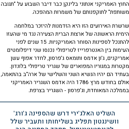
החוץ האמריקני אנתוני בלינקן כבר דיבר השבוע על "תגובה
משותפת" לתוקפנותם של משמרות המהפכה.
שרשרת האירועים הזו היא הזדמנות להיזכר במלחמה
הימית הראשונה של ארצות הברית הצעירה נגד מי שהעזו
להתנכל לספינות הסוחר האמריקניות. 15 שנים לפני
העימות בין האנטרפרייז לטריפולי נכנסו שני דיפלומטים
אמריקנים, ג'ון אדמס ותומאס ג'פרסון, לחדר אפוף עשן
מקטרות במגוריו המפוארים של שגריר טריפולי בלונדון.
בעתיד הם יהיו הנשיא השני והשלישי של ארה"ב בהתאמה,
אולם בחודש מרץ 1786 היה אדמס השגריר האמריקני
בממלכה המאוחדת, וג'פרסון - השגריר בצרפת.
השליט האלג'ירי דרש שהספינה ג'ורג'
וושינגטון תפליג בשליחותו ותעביר שלל