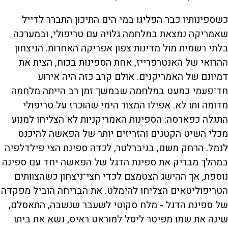
כשספינותיו כבר הפליגו במי הים התיכון התברר לדייל
שאמריקה נמצאת במלחמה גלויה עם טריפולי, ובמערכה
בלתי רשמית מול מדינות צפון אפריקה האחרות. הניצחון
ההרואי של האנטרפרייז, אחת הספינות בכוח, הצית את
דמיונם של האמריקנים. אולם קרב כזה היה אירוע
חד־פעמי כמעט במלחמה שבמשך זמן רב הייתה מלחמה
מדומה ותו לא. אפילו המצור הימי שהוכרז על טריפולי
התגלה כפארסה: הספינות האמריקניות לא הצליחו למנוע
מכלי השיט הקטנים והזריזים יותר של הפאשה להיכנס
לנמל. הרחק משם, בגיברלטר, לכדה ספינת הצי פילדלפיה
במהלך מבריק את ספינת הדגל של הפאשה יחד עם ספינה
נוספת, אך ההישג הצטמצם לכדי חצי־ניצחון כשהצוותים
הטריפוליטאים הצליחו להימלט. את הבריחה הוביל מפקדה
של ספינת הדגל - מלח סקוטי לשעבר שנשבה, התאסלם,
שינה את שמו מפיטר ליסל למוראט ראיס, נשא את ביתו