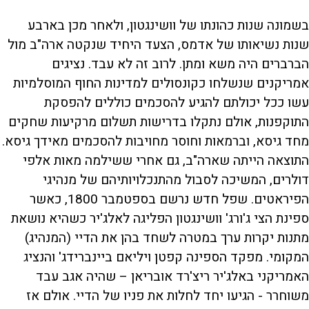
בשמונה שנות כהונתו של וושינגטון, ולאחר מכן בארבע
שנות נשיאותו של אדמס, הצעד היחיד שנקטה ארה"ב מול
הברברים היה משא ומתן. לרוב זה לא עבד. נציגים
אמריקנים שנשלחו כקונסולים למדינות החוף המוסלמיות
עשו ככל יכולתם להגיע להסכמים כוללים להפסקת
התוקפנות, אולם נתקלו בדרישות תשלום מרקיעות שחקים
מחד גיסא, וברמאות וחוסר מחויבות להסכמים מאידך גיסא.
התוצאה הייתה שארה"ב, גם אחרי ששילמה מאות אלפי
דולרים, המשיכה לסבול מהתנכלויותיהם של מנהיגי
הפיראטים. שפל חדש נרשם בספטמבר 1800, כאשר
ספינת הצי ג'ורג' וושינגטון הפליגה לאלג'יר כשהיא נושאת
מתנות יקרות ערך במטרה לשחד בהן את הדיי (המנהיג)
המקומי. מפקד הספינה קפטן ויליאם ביינברידג' והנציג
האמריקני באלג'יר ריצ'רד אובריאן – שהיה אגב עבד
משוחרר - הגיעו יחד לחלות את פניו של הדיי. אולם אז