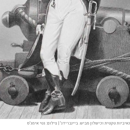
נאיביות טקטית וכישלון מביש. ביינברידג' |
צילום:
גטי אימג'ס