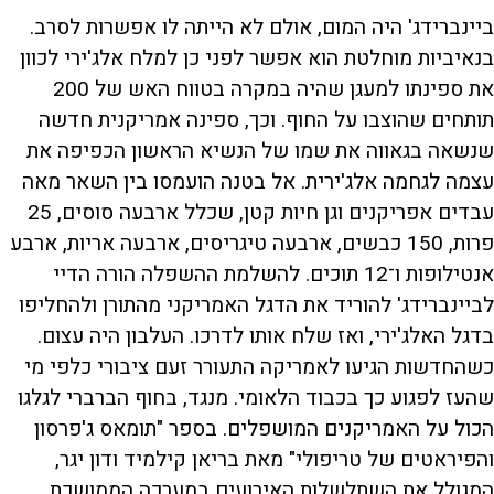
ביינברידג' היה המום, אולם לא הייתה לו אפשרות לסרב.
בנאיביות מוחלטת הוא אפשר לפני כן למלח אלג'ירי לכוון
את ספינתו למעגן שהיה במקרה בטווח האש של 200
תותחים שהוצבו על החוף. וכך, ספינה אמריקנית חדשה
שנשאה בגאווה את שמו של הנשיא הראשון הכפיפה את
עצמה לגחמה אלג'ירית. אל בטנה הועמסו בין השאר מאה
עבדים אפריקנים וגן חיות קטן, שכלל ארבעה סוסים, 25
פרות, 150 כבשים, ארבעה טיגריסים, ארבעה אריות, ארבע
אנטילופות ו־12 תוכים. להשלמת ההשפלה הורה הדיי
לביינברידג' להוריד את הדגל האמריקני מהתורן ולהחליפו
בדגל האלג'ירי, ואז שלח אותו לדרכו. העלבון היה עצום.
כשהחדשות הגיעו לאמריקה התעורר זעם ציבורי כלפי מי
שהעז לפגוע כך בכבוד הלאומי. מנגד, בחוף הברברי לגלגו
הכול על האמריקנים המושפלים. בספר "תומאס ג'פרסון
והפיראטים של טריפולי" מאת בריאן קילמיד ודון יגר,
המגולל את השתלשלות האירועים במערכה הממושכת,