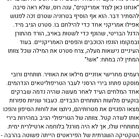
"אנחנו כאן לצוד אמריקנים", ענה רוס, שלא ראה סיבה
להסתיר דבר. הוא אף הוסיף בטרוניה שטרם זכה לפגוש
אפילו אמריקני אחד כדי להילחם בו. סטרט הגיב מיד.
הדגל הבריטי, שהונף כדי לשטות באויב, הורד מהתורן
ובמקומו הונפו הכוכבים והפסים האמריקניים. בעוד
העיניים נישאות מעלה, צרח סטרט את המילה שכל צוותו
המתין לה במתח: "אש!"
רעמים מחרישי אוזניים מילאו את האוויר. תותחים ורובי
מוסקט פתחו בירי הרסני לעבר הטריפוליטאים הנדהמים.
אחד המלחים העיד לאחר מעשה שהיה נדמה שברקים
בוקעים מלועות התותחים הכבדים. כעבור שניות ספורות
מצאו הפגזים את מטרותיהם, ניתצו את לוחות הסיפון והפכו
אותו לשדה קטל. צוותה של הטריפולי הגיב במהירות בירי
מתותחיו שלו, אך לא היה מורגל בלוחמה ארטילרית ימית.
הטקטיקה השגרתית של הפיראטים הייתה פשוטה בהרבה -