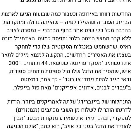
או אז העביר מסר לאויביו הנדהמים: אנחנו נכנעים.
החדשות דווחו באירופה וכעבור כמה שבועות הגיעו לארצות
הברית. העובדה שהפילדלפיה – שהייתה גדולה ומתקדמת
בהרבה מכל כלי שיט אחר בחוף הברברי – נמסרה לאויב
ללא קרב ממשי הייתה בלתי נתפסת כמעט. האדמירל מורט
ראיס, שהשתמש באנגלית הסקוטית שלו כדי לתחקר
בעצמו את האסירים החדשים, התקשה למצוא מילים לתאר
את רגשותיו. "מפקד פריגטה שנושאת 44 תותחים ו־300
איש, שמסיר את הדגל שלו מול ספינות תותחים ספורות,
ודאי חייב להיות פחדן או בוגד" - כך אמר, כמצוטט
ב"עבדים לבנים, אדונים אפריקנים" מאת פול בייפלר.
התנהלותו של ביינברידג' עלתה לאמריקנים ביוקר. הודות
לדרגתו הותר לו לשלוח מן השבי מכתבים (מצונזרים)
למפקדיו, ובהם תיאר את שאירע מנקודת מבטו. "מביך
להוריד את הדגל בפני כל אויב", הוא כתב, "אולם הכניעה