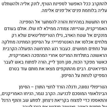
להתקרב ככל האפשר לספינת הטרף, לזנק אליה ולהשתלט
עליה בלוחמת פנים־אל־פנים אלימה.
רוס התעשת במהירות והורה להסתער אל הספינה
האמריקנית, שהייתה צמודה ממילא לזו שלו. אולם בעודם
מזנקים אל שטח האויב, גילו הטריפוליטאים שלא רק
מלחים אכלסו את האנטרפרייז: על הסיפון המתינה מחלקה
של נחתים חמושים. כעבור רגע התרחשה הפעולה הקרבית
הראשונה בתולדות המרינס אחרי המהפכה האמריקנית,
כאשר מפקד הכוח, סגן חנוך ליין, הורה לפתוח באש לעבר
הפיראטים. רבים מהתוקפים מצאו את מותם עוד בטרם
הספיקו לנחות על הסיפון.
הטריפולי נסוגה, ודגלה הורד לחצי התורן – הסימן
הבינלאומי המוסכם לכניעה. הקרב נגמר, הניחו האמריקנים,
והתאספו כדי לפצוח בקריאת ניצחון. לפתע שב והונף הדגל
על ספינת האויב, ואנשיה חידשו את הירי לעבר