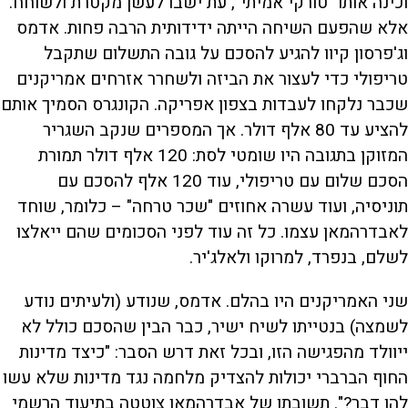
וכינה אותו "טורקי אמיתי", עת ישבו לעשן מקטרת ולשוחח.
אלא שהפעם השיחה הייתה ידידותית הרבה פחות. אדמס
וג'פרסון קיוו להגיע להסכם על גובה התשלום שתקבל
טריפולי כדי לעצור את הביזה ולשחרר אזרחים אמריקנים
שכבר נלקחו לעבדות בצפון אפריקה. הקונגרס הסמיך אותם
להציע עד 80 אלף דולר. אך המספרים שנקב השגריר
המזוקן בתגובה היו שומטי לסת: 120 אלף דולר תמורת
הסכם שלום עם טריפולי, עוד 120 אלף להסכם עם
תוניסיה, ועוד עשרה אחוזים "שכר טרחה" – כלומר, שוחד
לאבדרהמאן עצמו. כל זה עוד לפני הסכומים שהם ייאלצו
לשלם, בנפרד, למרוקו ולאלג'יר.
שני האמריקנים היו בהלם. אדמס, שנודע (ולעיתים נודע
לשמצה) בנטייתו לשיח ישיר, כבר הבין שהסכם כולל לא
ייוולד מהפגישה הזו, ובכל זאת דרש הסבר: "כיצד מדינות
החוף הברברי יכולות להצדיק מלחמה נגד מדינות שלא עשו
להן דבר?". תשובתו של אבדרהמאן צוטטה בתיעוד הרשמי