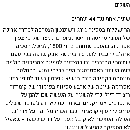
השלום.
שונית אחת נגד 44 תותחים
ההתעללות בספינה ג'ורג' וושינגטון הצטרפה לסדרה ארוכה
של מעשי סחיטה ודרישות מופרכות מצד שליטי צפון
אפריקה. בהסכם שנחתם ביוני 1800, למשל, הסכימה
ארה"ב להעביר לתוניס חבית של אבק שרפה בכל פעם
שתותחי הברברים ירו בהצדעה לספינה אמריקנית חולפת.
כעת השינוי באסטרטגיה הפך לבלתי נמנע. בהחלטה
מנוסחת בקפידה הורה הנשיא ג'פרסון לשגר לחופי צפון
אפריקה שייטת של ארבע ספינות בפיקודו של קומודור
ריצ'רד דייל, כדי להשגיח על הנעשה שם ולהגן על
אינטרסים אמריקניים. באותה עת לא ידע ג'פרסון ששליט
טריפולי יוסוף קראמנלי כבר הכריז מלחמה על ארה"ב.
העילה: הפאשה לא קיבל מענה על דרישת כופר - שאפילו
לא הספיקה להגיע לוושינגטון.