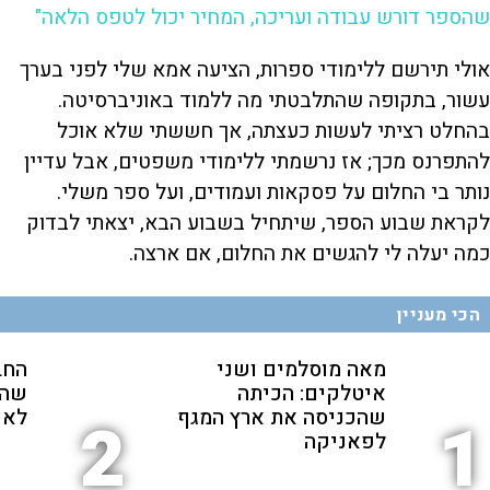
שהספר דורש עבודה ועריכה, המחיר יכול לטפס הלאה"
אולי תירשם ללימודי ספרות, הציעה אמא שלי לפני בערך
עשור, בתקופה שהתלבטתי מה ללמוד באוניברסיטה.
בהחלט רציתי לעשות כעצתה, אך חששתי שלא אוכל
להתפרנס מכך; אז נרשמתי ללימודי משפטים, אבל עדיין
נותר בי החלום על פסקאות ועמודים, ועל ספר משלי.
לקראת שבוע הספר, שיתחיל בשבוע הבא, יצאתי לבדוק
כמה יעלה לי להגשים את החלום, אם ארצה.
הכי מעניין
מאה מוסלמים ושני
החב
איטלקים: הכיתה
שהת
שהכניסה את ארץ המגף
לאנ
2
1
לפאניקה