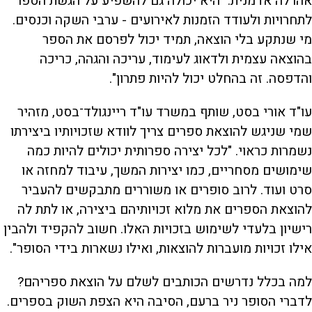
אהרלה אדמנית. "היא יכולה גם להשפיע על הגשת הספר
לתחרויות ולעודד הזמנות לאירועים - ערבי השקה וכנסים.
מי שנתקע בלי הוצאה, תמיד יכול לפרסם את הספר
בהוצאה עצמית ולדאוג לעימוד, עריכה והגהה, כריכה
והדפסה. זה בהחלט יכול להיות פתרון".
עו"ד אורי בסט, שותף במשרד עו"ד ריינגולד־בסט, מזהיר
שמי שניגש להוצאת ספרים צריך לוודא שזכויותיו ביצירתו
נשמרות כראוי. "לכל יצירה ספרותית יכולים להיות כמה
שימושים מסחריים, כמו יצירות המשך, עיבוד למחזה או
סרט ועוד. לרוב סופרים או משוררים מתבקשים להעביר
להוצאת הספרים את מלוא זכויותיהם ביצירה, או לתת לה
רישיון בלעדי לשימוש בזכויות האלו. חשוב להקפיד ולהבין
אילו זכויות מועברות להוצאות, ואילו נשארות בידי הסופר".
למה בכלל נדרשים הכותבים לשלם על הוצאת ספריהם?
לדברי הסופר ניר ברעם, הסיבה היא הצפת השוק בספרים.