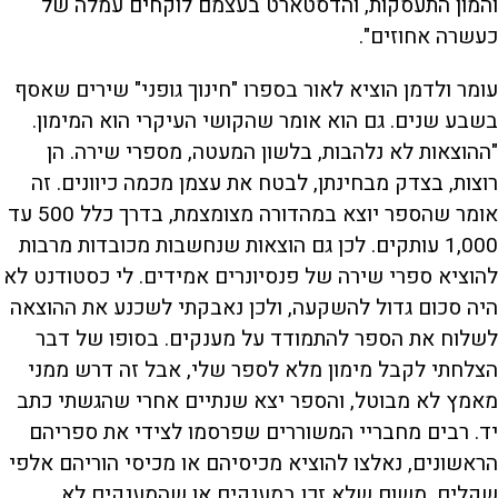
והמון התעסקות, והדסטארט בעצמם לוקחים עמלה של
כעשרה אחוזים".
עומר ולדמן הוציא לאור בספרו "חינוך גופני" שירים שאסף
בשבע שנים. גם הוא אומר שהקושי העיקרי הוא המימון.
"ההוצאות לא נלהבות, בלשון המעטה, מספרי שירה. הן
רוצות, בצדק מבחינתן, לבטח את עצמן מכמה כיוונים. זה
אומר שהספר יוצא במהדורה מצומצמת, בדרך כלל 500 עד
1,000 עותקים. לכן גם הוצאות שנחשבות מכובדות מרבות
להוציא ספרי שירה של פנסיונרים אמידים. לי כסטודנט לא
היה סכום גדול להשקעה, ולכן נאבקתי לשכנע את ההוצאה
לשלוח את הספר להתמודד על מענקים. בסופו של דבר
הצלחתי לקבל מימון מלא לספר שלי, אבל זה דרש ממני
מאמץ לא מבוטל, והספר יצא שנתיים אחרי שהגשתי כתב
יד. רבים מחבריי המשוררים שפרסמו לצידי את ספריהם
הראשונים, נאלצו להוציא מכיסיהם או מכיסי הוריהם אלפי
שקלים, משום שלא זכו במענקים או שהמענקים לא