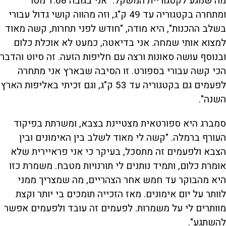
מה שנוגע לקטגוריית המשקל. "אני בגובה 1.68 מטר
ומתחרה בקטגוריה עד 49 ק"ג, וזה מהווה קושי גדול עבורי
בשלב ההכנות", היא מודה, "חודש לפני תחרות, קשה מאוד
למצוא אותי שמחה. אני בדיאטה, כמעט לא אוכלת כלום
ובנוסף עושה סאונות ורצה עם חליפות הזעה. זה סיוט והדבר
הכי קשה עבורי בספורט. זו הסיבה שבארץ אני מתחרה
לפעמים גם בקטגוריה עד 53 ק"ג, וגם זכיתי באליפות הארץ
השנה".
סמברג היא ספורטאית מצטיינת בצבא, ומשרתת בפיקוד
העורף ברמלה. "קשה לי מאוד לשלב בין האימונים ובין
הצבא ולפעמים זה מתסכל, בעיקר כי אני פראיירית שלא
אומרת כלום, ותמיד נותנים לי תורנויות מטבח. משמרת כזו
היא מהבוקר עד חמש אחר הצהריים, מה שמצריך ממני
לוותר על יום אימונים. מאז הזכייה תומכים בי יותר וקצת
מוותרים לי על משמרות. לפעמים זה עובד ולפעמים אפשר
להשתגע".