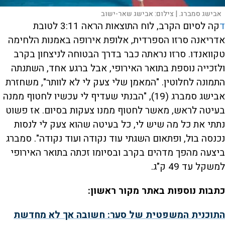
אבישג סמברג. |
צילום:
אבישג שאר-ישוב
ד
קה לסיום הקרב, לוח התוצאות הראה 3:11 לטובת
אדריאנה סרזו הספרדית, אלופת אירופה באמנות הלחימה
טקוואנדו. סרזו נראתה כבר בדרך הבטוחה לניצחון בקרב
ולזכייה נוספת בתואר האירופי, אבל ברגע אחד, השתנתה
התמונה לחלוטין. "המאמן שלי צעק לי לא לוותר", משחזרת
אבישג סמברג (19), "הבנתי שעדיף לי עכשיו לחטוף ממנה
בעיטה לראש, מאשר לחטוף ממנו צעקות בסיום. אז פשוט
נתתי את כל מה שיש לי, כל בעיטה שהוא צעק לי לנסות
נכנסה בול, ופתאום השגתי עוד נקודה ועוד נקודה". סמברג
ביצעה מהפך מדהים בקרב ובסיומו זכתה בתואר האירופי
למשקל עד 49 ק"ג.
כתבות נוספות באתר מקור ראשון:
התוכנית המשפטית של סער: חשובה אך לא מחדשת