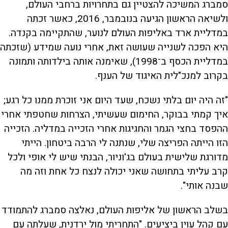
סמברג המשיכה להצטיין גם בתחרויות ברחבי העולם,
ולשיאה הראשון הגיעה בנובמבר, 2016, כאשר זכתה
במדליית ארד באליפות העולם לנוער, שהתקיימה בקנדה.
היא הפכה לשנייה שעושה זאת, אחרי נועה שמידע (שזכתה
במדליית הכסף ב־1998), שאימנה אותה בילדותה ותמונה
בקרוב למנכ"לית האיגוד של הענף.
"זה היה יום בלתי נשכח, שעד היום אני זוכרת ממנו כל רגע;
איך קמתי בבוקר, החימום שעשיתי, הצרחות שחטפתי אחרי
ההפסד בחצי הגמר והחגיגות אחרי הזכייה במדליה. הזכייה
הזו הייתה הפריצה שלי, שנתנה לי הרבה ביטחון. הייתי
מדורגת שלישית בעולם בג'וניור, הבנתי שיש לי אופי ולכל
קרב עליתי בתחושה שאני יכולה לנצח כל אחת וזה מה
שבנה אותי".
בשלב הראשון של אליפות העולם, נאלצה סמברג להתמודד
עם קהל עוין ביציעים. "התחריתי מול ירדנית, שעלתה עם