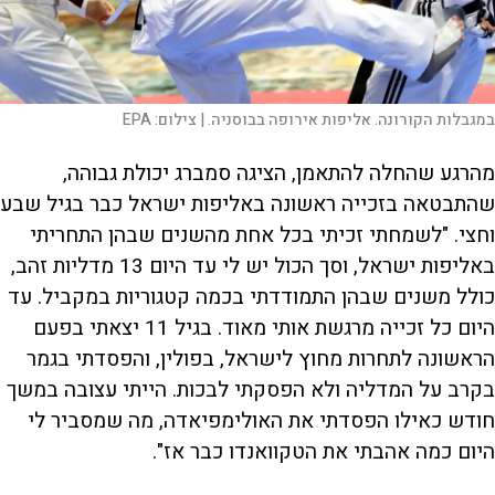
במגבלות הקורונה. אליפות אירופה בבוסניה. |
צילום:
EPA
מהרגע שהחלה להתאמן, הציגה סמברג יכולת גבוהה,
שהתבטאה בזכייה ראשונה באליפות ישראל כבר בגיל שבע
וחצי. "לשמחתי זכיתי בכל אחת מהשנים שבהן התחריתי
באליפות ישראל, וסך הכול יש לי עד היום 13 מדליות זהב,
כולל משנים שבהן התמודדתי בכמה קטגוריות במקביל. עד
היום כל זכייה מרגשת אותי מאוד. בגיל 11 יצאתי בפעם
הראשונה לתחרות מחוץ לישראל, בפולין, והפסדתי בגמר
בקרב על המדליה ולא הפסקתי לבכות. הייתי עצובה במשך
חודש כאילו הפסדתי את האולימפיאדה, מה שמסביר לי
היום כמה אהבתי את הטקוואנדו כבר אז".