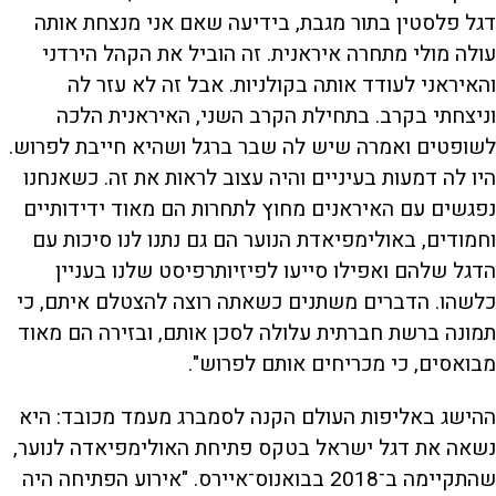
דגל פלסטין בתור מגבת, בידיעה שאם אני מנצחת אותה
עולה מולי מתחרה איראנית. זה הוביל את הקהל הירדני
והאיראני לעודד אותה בקולניות. אבל זה לא עזר לה
וניצחתי בקרב. בתחילת הקרב השני, האיראנית הלכה
לשופטים ואמרה שיש לה שבר ברגל ושהיא חייבת לפרוש.
היו לה דמעות בעיניים והיה עצוב לראות את זה. כשאנחנו
נפגשים עם האיראנים מחוץ לתחרות הם מאוד ידידותיים
וחמודים, באולימפיאדת הנוער הם גם נתנו לנו סיכות עם
הדגל שלהם ואפילו סייעו לפיזיותרפיסט שלנו בעניין
כלשהו. הדברים משתנים כשאתה רוצה להצטלם איתם, כי
תמונה ברשת חברתית עלולה לסכן אותם, ובזירה הם מאוד
מבואסים, כי מכריחים אותם לפרוש".
ההישג באליפות העולם הקנה לסמברג מעמד מכובד: היא
נשאה את דגל ישראל בטקס פתיחת האולימפיאדה לנוער,
שהתקיימה ב־2018 בבואנוס־איירס. "אירוע הפתיחה היה