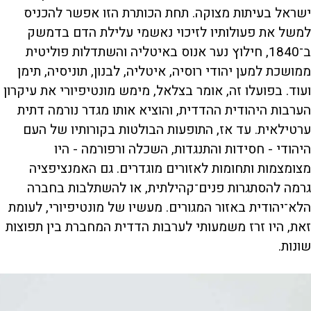
ישראל בעיתות מצוקה. תחת הכותרת הזו אפשר להכניס
למשל את פעולותיו לזיכוי נאשמי עלילת הדם בדמשק
ב־1840, חילוץ נער אנוס באיטליה והשתדלות פוליטית
ממושכת למען יהודי רוסיה, איטליה, לבנון, תוניסיה, תימן
ועוד. בפועלו זה, אומר בצלאל, מימש מונטיפיורי את עיקרון
הערבות היהודית ההדדית, והוציא אותו מגדר נורמה דתית
ערטילאית. עד אז, התופעות הבולטות בקורותיו של העם
היהודי - חסידות והתנגדות, השכלה ורפורמה - היו
מצומצמות ותחומות לאזורים מוגדרים. גם האמנציפציה
גרמה להסתגרות פנים־קהילתית, או להשתלבות בחברה
הלא־יהודית באזור המגורים. מעשיו של מונטיפיורי, לעומת
זאת, היו זרז משמעותי לערבות הדדית המחברת בין תפוצות
שונות.