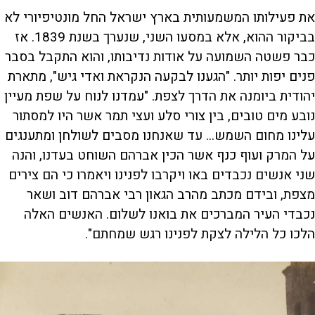
את פעילותו המשמעותית בארץ ישראל החל מונטיפיורי לא
בביקור ההוא, אלא במסעו השני, שנערך בשנת 1839. אז
כבר פשטה השמועה על אודות נדיבותו, והוא התקבל בסבר
פנים יפות יותר. "הגענו לבקעה הנקראת ואדי גיש", מתארת
יהודית ביומנה את הדרך לצפת. "עמדנו לנוח על שפת מעיין
נובע מים טובים, בין צורי סלע ועצי תמר אשר היו למסתור
עלינו מחום השמש... עד שאנחנו מסבים לשולחן ומתענגים
על המרק ועוף כנף אשר הכין אברהם השוחט בעדנו, והנה
שני אנשים נכבדים באו ויקרבו לפנינו ויאמרו כי הם צירים
מצפת, ובידם מכתב מהרב הגאון רבי אברהם דוב ושאר
נכבדי העיר המברכים את בואנו לשלום. האנשים האלה
הלכו כל הלילה לצקת לפנינו רגש שמחתם".