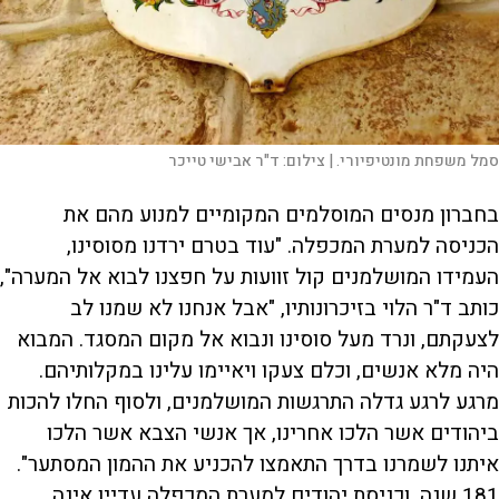
סמל משפחת מונטיפיורי. |
צילום:
ד"ר אבישי טייכר
בחברון מנסים המוסלמים המקומיים למנוע מהם את
הכניסה למערת המכפלה. "עוד בטרם ירדנו מסוסינו,
העמידו המושלמנים קול זוועות על חפצנו לבוא אל המערה",
כותב ד"ר הלוי בזיכרונותיו, "אבל אנחנו לא שמנו לב
לצעקתם, ונרד מעל סוסינו ונבוא אל מקום המסגד. המבוא
היה מלא אנשים, וכלם צעקו ויאיימו עלינו במקלותיהם.
מרגע לרגע גדלה התרגשות המושלמנים, ולסוף החלו להכות
ביהודים אשר הלכו אחרינו, אך אנשי הצבא אשר הלכו
איתנו לשמרנו בדרך התאמצו להכניע את ההמון המסתער".
181 שנה, וכניסת יהודים למערת המכפלה עדיין אינה