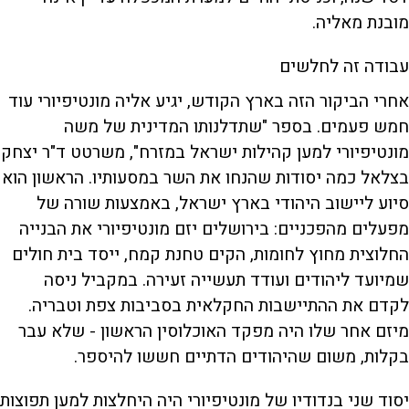
מובנת מאליה.
עבודה זה לחלשים
אחרי הביקור הזה בארץ הקודש, יגיע אליה מונטיפיורי עוד
חמש פעמים. בספר "שתדלנותו המדינית של משה
מונטיפיורי למען קהילות ישראל במזרח", משרטט ד"ר יצחק
בצלאל כמה יסודות שהנחו את השר במסעותיו. הראשון הוא
סיוע ליישוב היהודי בארץ ישראל, באמצעות שורה של
מפעלים מהפכניים: בירושלים יזם מונטיפיורי את הבנייה
החלוצית מחוץ לחומות, הקים טחנת קמח, ייסד בית חולים
שמיועד ליהודים ועודד תעשייה זעירה. במקביל ניסה
לקדם את ההתיישבות החקלאית בסביבות צפת וטבריה.
מיזם אחר שלו היה מפקד האוכלוסין הראשון - שלא עבר
בקלות, משום שהיהודים הדתיים חששו להיספר.
יסוד שני בנדודיו של מונטיפיורי היה היחלצות למען תפוצות