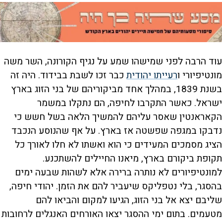
ע
וד הרבה לפני שמישהו שמע על נגיף הקורונה, השר משה
מונטיפיורי ו
רעייתו יהודית
כבר זכו לשבת בבידוד. היה זה
בשנת 1839, במהלך אחד מביקוריהם של בני הזוג בארץ
ישראל. כאשר התקרבו לחיפה, הם נתקלו במשמר
הקאראנטין שאסר עליהם להמשיך הלאה בשל חשש כי
נדבקו במגפה שפשטה אז בארץ. על אף שהנוסע הנכבד
הציג מסמכים המעידים כי הוא ואשתו לא חלו לאורך כל
תקופת ביקורם בארץ, מיאנו החיילים להשתכנע.
למונטיפיורים לא נותרה ברירה אלא לשהות שבעה ימים
בהסגר, בלי נטפליקס שיעביר להם את הזמן. יהודי חיפה,
שליבם יצא אל בני הזוג, הגיעו למקום והביאו להם
מטעמים. בתום ימי ההסגר יצאו האורחים האנגלים לרחובות