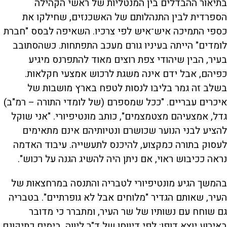
בתיאור ההבדלים בין המנטליות של ראשי הקהילה
הספרדית לבין התנהלותם של האשכנזים, שחילקו את
כספי התמיכה איש־איש לפי צרכיו. השאיפה לבסס "חברת
לומדים" הייתה בעיניו גורם מעכב התפתחות. כשהסתובב
בעיר, הבין שיהודי צפת רוצים מאוד להתפרנס מיגיע
כפיהם, אבל ידם אינה משגת לרכוש אמצעי חקלאות.
בשלב זה גמר בליבו לנסות לטפח בארץ מושבות של
איכרים עבריים. "ככל שמספרם (של לומדי התורה – רמ"ב)
גדל, אמצעיהם מצטמצמים", כותב מונטיפיורי. "אני שוקל
להציע לבני הנוער שכושרם ונטיותיהם אינם מתאימים
לעסוק בתורה כמקצוע, להיכנס לתעשייה. עיבוד האדמה
נראה ככיבוש ראוי, אם ניתן היה להשיג הגנה על רכוש".
בהמשך הגיע מונטיפיורי לטבריה והתנסה במרחצאות של
העיר, שאותם הגדיר "מלוחים אבל לא גופרתיים". בטבריה
גם שוחח עם נשותיו של שר העיר, ומתברר כי מדובר
באירוע יוצא דופן: לפי דיווחו של ד"ר ליווה, בימים כתיקונם