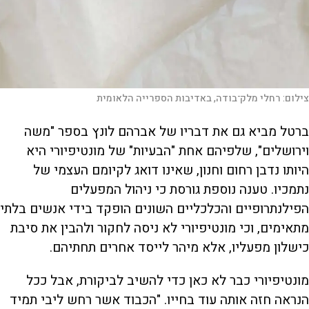
צילום:
רחלי מלק־בודה, באדיבות הספרייה הלאומית
ברטל מביא גם את דבריו של אברהם לונץ בספר "משה
וירושלים", שלפיהם אחת "הבעיות" של מונטיפיורי היא
היותו נדבן רחום וחנון, שאינו דואג לקיומם העצמי של
נתמכיו. טענה נוספת גורסת כי ניהול המפעלים
הפילנתרופיים והכלכליים השונים הופקד בידי אנשים בלתי
מתאימים, וכי מונטיפיורי לא ניסה לחקור ולהבין את סיבת
כישלון מפעליו, אלא מיהר לייסד אחרים תחתיהם.
מונטיפיורי כבר לא כאן כדי להשיב לביקורת, אבל ככל
הנראה חזה אותה עוד בחייו. "הכבוד אשר רחש ליבי תמיד