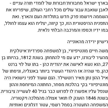
בארץ ישראל מחבורות־חבורות של לומדי תורה עניים -
לאבן שואבת עבור עולים מכל רחבי העולם, שיפריחו את
השממה וירשמו פרק חדש בתולדות העם והארץ. ואת
התפנית ההיסטורית הזו, כך קיווה, יצליח הוא עצמו לחולל,
במו ידיו וכספו והמרכבה הבלתי נלאית.
רישיון ירידה מהאונייה
משה חיים מונטיפיורי, בן למשפחה ספרדית־איטלקית
מהעיר ליבורנו, ידע עם מי להתחתן. בשנת 1812, בהיותו בן
27, הוא נשא לאישה את יהודית כהן - בתו של לוי ברנט
כהן, מי שהיה אז היהודי העשיר ביותר באנגליה, וגיסתו של
איל ההון נתן מאיר רוטשילד. הגם שעוד לפני נישואיו היה
מונטיפיורי בקי בהלכות מסחר, החתונה המיוחסת וההון
שנפל עליו אפשרו לו לפרוש כבר בגיל 40 לעשייה ציבורית.
בשנת 1846 הוענק לו תואר אצולה מהמלכה ויקטוריה.
המשפחה התעטרה בסמל רשמי, עטור דגלונים ואותיות