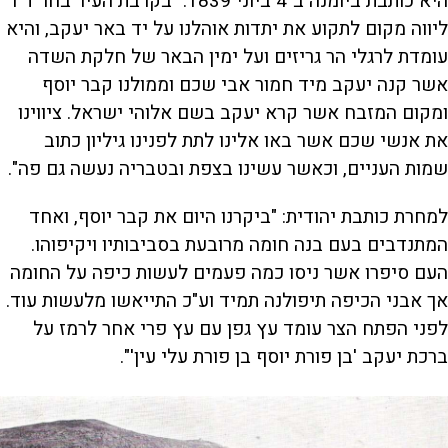
היא כותבת ביומנה ב־4 ביוני 1839. "בקרבת העיר בחר ד"ר
ליווה מקום לתקוע את יתדות אוהלנו על יד באר יעקב, והיא
עומדת לרגלי הר גריזים ועל ימין הבאר של חלקת השדה
אשר קנה יעקב מיד חמור אבי שכם וממולנו קבר יוסף
ומקום המזבח אשר קרא יעקב בשם אלוהי ישראל. ציווינו
את אנשי שכם אשר באו אלינו לתת לפנינו גיליון כתוב
שמות העניים, וכאשר עשינו בצפת ובטבריה נעשה גם פה".
למחרת כותבת יהודית: "ביקרנו היום את קבר יוסף, ואחד
המתנדבים בעם בנה חומה מרובעת בסביבותיו ויקיפוהו.
העם סיפרו אשר ניסו כמה פעמים לעשות כיפה על החומה
אך אבני הכיפה תיפולנה תמיד וע"כ התייאשו מלעשות עוד.
לפני הפתח הצר עומד עץ גפן עם עץ פרי אחר לרמז על
ברכת יעקב 'בן פורת יוסף בן פורת עלי עין'".