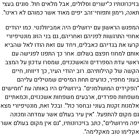
בזיכרונותיו כ"ישרים וסלולים, אבל מלאים חול. סוגים בעצי
תאנה, רימון ותפוחי־זהב יפים מאוד אשר כמוהם לא ראינו".
המפגש הראשון עם ירושלים היה אמביוולנטי. כמו יהודים
אחוזי התרגשות לפניהם ואחריהם, גם בני הזוג מונטיפיורי
קרעו את בגדיהם כאבלים, ויחד עם זאת הודו לאל שהביא
אותם למחוז חפצם בשלום. אחר כך התפנו לפגישה עם
ראשי עדת הספרדים והאשכנזים, שמסרו עדכון על המצב
הקשה של קהילותיהם. רוב יהודי העיר, כך דיווחו, חיים
בעוני מחפיר, כורעים תחת המיסים שמטילים עליהם
"הפקידים המושלמנים". בירושלים היו באותה עת "חמישים
משפחות ספרדים, ארבעים משפחות אשכנזים, וכמאתיים
אלמנות זקנות בעוני ובחסר כול". ובכל זאת, מונטיפיורי מצא
גם מקום להתפעל. "אין עיר בעולם אשר עמדתה ומכונה
יפה מירושלים", כתב בזיכרונותיו, "גם אין מקום בעולם אשר
אקלימו טוב מאקלימה".