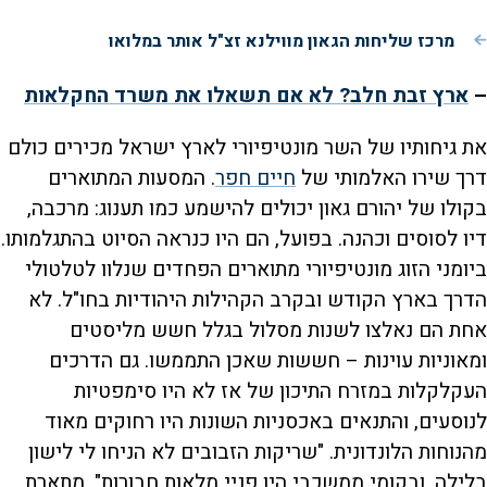
מרכז שליחות הגאון מווילנא זצ"ל אותר במלואו
–
ארץ זבת חלב? לא אם תשאלו את משרד החקלאות
את גיחותיו של השר מונטיפיורי לארץ ישראל מכירים כולם
דרך שירו האלמותי של
חיים חפר
. המסעות המתוארים
בקולו של יהורם גאון יכולים להישמע כמו תענוג: מרכבה,
דיו לסוסים וכהנה. בפועל, הם היו כנראה הסיוט בהתגלמותו.
ביומני הזוג מונטיפיורי מתוארים הפחדים שנלוו לטלטולי
הדרך בארץ הקודש ובקרב הקהילות היהודיות בחו"ל. לא
אחת הם נאלצו לשנות מסלול בגלל חשש מליסטים
ומאוניות עוינות – חששות שאכן התממשו. גם הדרכים
העקלקלות במזרח התיכון של אז לא היו סימפטיות
לנוסעים, והתנאים באכסניות השונות היו רחוקים מאוד
מהנוחות הלונדונית. "שריקות הזבובים לא הניחו לי לישון
בלילה, ובקומי ממשכבי היו פניי מלאות חבורות", מתארת