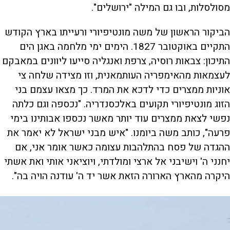
מסולסלות, ובו גם המילה "ירושלים".
הביקור הראשון של משה מונטיפיורי ורעייתו בארץ הקודש
התקיים באוקטובר 1827. הימים ימי מלחמה באגן הים
התיכון: צבאות רוסיה, צרפת ואנגליה סייעו ליוונים במאבקם
לעצמאות מהאימפריה העותמאנית, וזו מצידה שלחה צי
אוניות ממצרים כדי לדכא את המרד. כך מצאו עצמם בני
הזוג מונטיפיורי תקועים באלכסנדריה. "נכספה וגם כלתה
נפשי לצאת ממצרים עוד יותר מאשר נכספו אבותינו בימי
פרעה", כותב משה ביומנו. "איש מבני ישראל לא יאמר את
ההגדה של פסח בהתלהבות עצומה כאשר אומר אני, אם
יחנני ה' וישיבני אל ארצי ומולדתי, ויוציאני אותי ואת אשתי
היקרה מהארץ הארורה הזאת אשר יד ה' עודנה הויה בה".