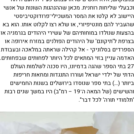
וכבעלי שליחות רוחנית. מכאן שההנהגות השונות של אנשי
היישוב לא קלטו את המסר המשכילי־פרודוקטיביסטי
שהעביר להם מונטיפיורי, או שלא רצו לקלוט אותו. הוא בא
בהצעות שנולדו במוחותיהם של עשירי היהודים בגרמניה או
בצרפת ל'תיקונם' של היהודים הפולנים במזרח אירופה או
הספרדים בסלוניקי - אל קהילה שראתה במלאכה ובעבודת
האדמה עניין בזוי המתאים לכל היותר לפחותים שבפחותים.
27 בתי הספר שהגה בדמיונו, היו סכנה לשלמות העולם
הדתי של ילדי ישראל ועוררו התנגדות ומחאות חריפות
ביותר (...) בתי ספר שנוסדו בירושלים בשנות החמישים
והשישים (של המאה ה־19 – רמ"ב) היו במשך שנים רבות
'תלמודי תורה' לכל דבר".