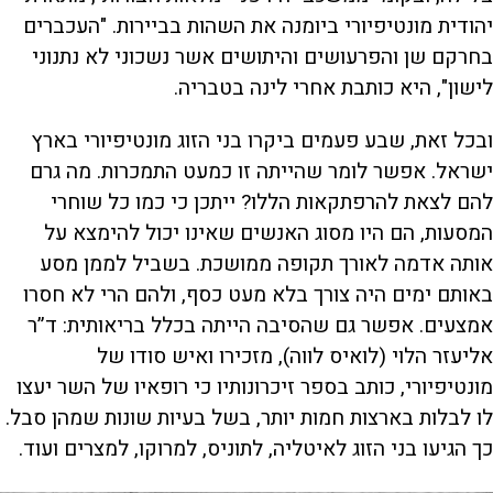
יהודית מונטיפיורי ביומנה את השהות בביירות. "העכברים
בחרקם שן והפרעושים והיתושים אשר נשכוני לא נתנוני
לישון", היא כותבת אחרי לינה בטבריה.
ובכל זאת, שבע פעמים ביקרו בני הזוג מונטיפיורי בארץ
ישראל. אפשר לומר שהייתה זו כמעט התמכרות. מה גרם
להם לצאת להרפתקאות הללו? ייתכן כי כמו כל שוחרי
המסעות, הם היו מסוג האנשים שאינו יכול להימצא על
אותה אדמה לאורך תקופה ממושכת. בשביל לממן מסע
באותם ימים היה צורך בלא מעט כסף, ולהם הרי לא חסרו
אמצעים. אפשר גם שהסיבה הייתה בכלל בריאותית: ד”ר
אליעזר הלוי (לואיס לווה), מזכירו ואיש סודו של
מונטיפיורי, כותב בספר זיכרונותיו כי רופאיו של השר יעצו
לו לבלות בארצות חמות יותר, בשל בעיות שונות שמהן סבל.
כך הגיעו בני הזוג לאיטליה, לתוניס, למרוקו, למצרים ועוד.