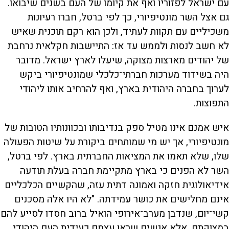
עם ישראל לפזוריו ואף את קיומו של העם בשנים שיבואו.
גם אצל השר מונטיפיורי, כך לפי ברטל, חברו רעיונות
משכיליים עם תקוות לעתיד, ולכן הוא רקם תוכנית שאיש
לא חשב לנסות ולממש עד אז: התיישבות חקלאית נרחבת
של יהודים מארצות מצוקה, שיעלו לארץ ישראל. מדובר
היה בשידוד מערכות חברתי־כלכלי שמונטיפיורי ביקש
לערוך בחברה היהודית בארץ, ואף להרחיב אותו ליהודי
התפוצות.
איש אמנם אינו מטיל ספק בנדיבותו ובכוונותיו הטובות של
מונטיפיורי, אך יש מי שמותחים ביקורת על שיטות הפעולה
שלו, שלא תאמו את המציאות החברתית בארץ. לפי ברטל,
השר לא הפנים כי בארץ מתקיימת חברה בעלת תודעה
אידיאולוגית חזקה ואמונה דתית עזה, שהקשיים הכלכליים
אינם מחלישים את כושר עמידתה. "לא היו אלה מסכנים
קשי־יום, שנדבן מערב־אירופי הואיל ברוב חסדו לסייע להם
במצוקתם, אלא אנשים שראו עצמם כעידית העם היהודי