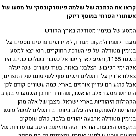
קראו את הכתבה של שלמה פיוטרקובסקי על מסעו של
אשתורי הפרחי במוסף דיוקן
המסע של בנימין מטודלה בארץ הקודש
מעבר לשמו ולמקום מגוריו, לא ידועים פרטים נוספים על
בנימין מטודלה. על פי הערכת החוקרים, הוא יצא למסע
בשנת 1165, והגיע לארץ ישראל כעבור כשלוש שנים. היו
אלה ימי הכיבוש הצלבני באזור. בעוד עשרים שנה יעלה
צאלח א־דין על ירושלים וישים סוף לשלטונם של הנוצרים,
אבל כרגע הם עדיין אוחזים בארץ. כמה עשורים קודם לכן
התרחש מסע הצלב הראשון, שהותיר חורבן משמעותי בקרב
הקהילות היהודיות בארץ ישראל. מצבן של אלה מהן
שהורשו להשתקם היה עלוב ביותר. בירושלים למשל פוגש
בנימין מטודלה ארבעה יהודים בלבד, כולם עוסקים
במקצוע הצבעות. התיאור הזה מתיישב היטב עם עדויות של
נוסעים שהגיעו לפניו ואחריו, ומציינים גם הם מספר