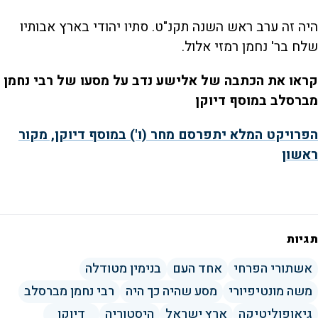
היה זה ערב ראש השנה תקנ"ט. סתיו יהודי בארץ אבותיו
שלח בר' נחמן רמזי אלול.
קראו את הכתבה של אלישע נדב על מסעו של רבי נחמן
מברסלב במוסף דיוקן
הפרויקט המלא יתפרסם מחר (ו') במוסף דיוקן, מקור
ראשון
תגיות
אשתורי הפרחי
אחד העם
בנימין מטודלה
משה מונטיפיורי
מסע שהיה כך היה
רבי נחמן מברסלב
גיאופוליטיקה
ארץ ישראל
היסטוריה
דיוקן