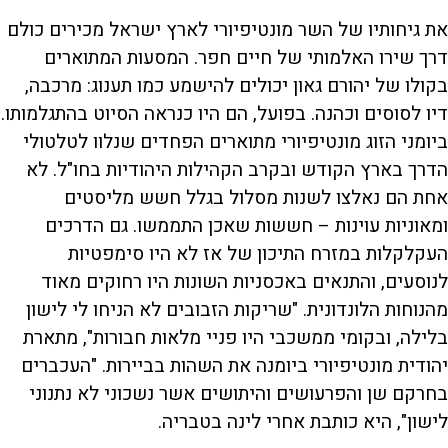
את גיחותיו של השר מונטיפיורי לארץ ישראל מכירים כולם
דרך שירו האלמותי של חיים חפר. המסעות המתוארים
בקולו של יהורם גאון יכולים להישמע כמו תענוג: מרכבה,
דיו לסוסים וכהנה. בפועל, הם היו כנראה הסיוט בהתגלמותו.
ביומני הזוג מונטיפיורי מתוארים הפחדים שנלוו לטלטולי
הדרך בארץ הקודש ובקרב הקהילות היהודיות בחו"ל. לא
אחת הם נאלצו לשנות מסלול בגלל חשש מליסטים
ומאוניות עוינות – חששות שאכן התממשו. גם הדרכים
העקלקלות במזרח התיכון של אז לא היו סימפטיות
לנוסעים, והתנאים באכסניות השונות היו רחוקים מאוד
מהנוחות הלונדונית. "שריקות הזבובים לא הניחו לי לישון
בלילה, ובקומי ממשכבי היו פניי מלאות חבורות", מתארת
יהודית מונטיפיורי ביומנה את השהות בביירות. "העכברים
בחרקם שן והפרעושים והיתושים אשר נשכוני לא נתנוני
לישון", היא כותבת אחרי לינה בטבריה.