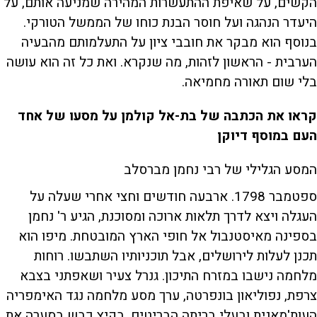
הקשים, על שאיפת ההתעשרות המהירה שמניעה אותם, על
היעדר הנהגה ועל חוסר הבנת כוחו של הממשל הטורקי.
בנוסף הוא מבקר את חובבי ציון על התעלמותם מהבעיה
הערבית - הראשון לזהות, מה שנקרא. ואת כל זה הוא עושה
בלי שום תאורה מחמיאה.
קראו את הכתבה של בת-אל קולמן על מסעו של אחד
העם במוסף דיוקן
המסע הגלילי של רבי נחמן מברסלב
ספטמבר 1798. ארבעה חודשים וחצי אחרי שעלה על
העגלה ויצא לדרך תלאות ארוכה ומסוכנת, הגיע ר' נחמן
בספינה מאיסטנבול אל חופי הארץ המובטחת. מיפו הוא
תכנן לעלות לירושלים, אבל תוכניותיו השתבשו. רוחות
מלחמה נישבו במזרח התיכון. גנרל צעיר ושאפתני בצבא
צרפת, נפוליאון בונפרטה, ערך מסע מלחמה נגד האימפריה
העות'מאנית ובעלי בריתה הבריטים. בקיץ כבש בסערה את