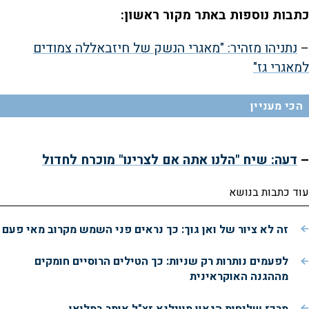
כתבות נוספות באתר מקור ראשון:
–
נתניהו מזהיר: "מאגרי הנשק של חיזבאללה צמודים
למאגרי גז"
הכי מעניין
–
דעה: שיח "הלנו אתה אם לצרינו" מוכרח לחדול
עוד כתבות בנושא
זה לא ציור של ואן גוך: כך נראים פני השמש מקרוב מאי פעם
לפעמים נותרות רק שניות: כך הטילים הרוסיים חומקים
מההגנה האוקראינית
מרכז שליחות הגאון מווילנא זצ"ל אותר במלואו