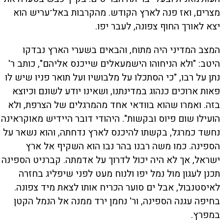
מצרים, ואז פנה לארץ הקודש. מהקרבות באל־עריש הוא
יצא לאורך החוף צפונה, לעבר יפו.
המצב המדיני היה מתוח, והבאים בשערי הארץ נבדקו
היטב: "ולא הניחוהו הישמעאלים שייכנס אליהם", כותב ר'
נתן על רבו, "כי הסתכלו על מלבושיו ועל תואר פניו שיש לו
פאות ארוכים כנהוג במדינתנו, ושאינו יודע לשונם וכיוצא
בזה. ואמרו שהוא בוודאי אחד מהמרגלים של הצרפת, ולא
הועילו שום פיוס ובקשות". היהודי דובר היידיש מאוקראינה
נחשד כמרגל, בקשתו להיכנס לארץ נדחתה, והוא נשאר על
הספינה. כמו משה רבנו בהר נבו הוא השקיף אל ארץ
ישראל, אך לא היה יכול לדרוך על אדמתה. קברניט הספינה
תכנן לעגון מול נמל יפו ולנוח מעט לפני שיפליג בחזרה
לאיסטנבול, אבל ים סוער הכריח אותו לצאת מיד צפונה.
בחיפה עגנה הספינה, ור' נחמן ירד ממנה אל הנמל הקטן
במפרץ.