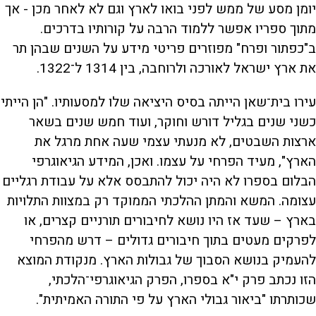
יומן מסע של ממש לפני בואו לארץ וגם לא לאחר מכן - אך
מתוך ספריו אפשר ללמוד הרבה על קורותיו בדרכים.
ב"כפתור ופרח" מפוזרים פריטי מידע על השנים שבהן תר
את ארץ ישראל לאורכה ולרוחבה, בין 1314 ל־1322.
עירו בית־שאן הייתה בסיס היציאה שלו למסעותיו. "הן הייתי
כשני שנים בגליל דורש וחוקר, ועוד חמש שנים בשאר
ארצות השבטים, לא מנעתי עצמי שעה אחת מרגל את
הארץ", מעיד הפרחי על עצמו. ואכן, המידע הגיאוגרפי
הבלום בספרו לא היה יכול להתבסס אלא על עבודת רגליים
עצומה. המשא והמתן ההלכתי הממוקד רק במצוות התלויות
בארץ – שעד אז היו נושא לחיבורים תורניים קצרים, או
לפרקים מעטים בתוך חיבורים גדולים – דרש מהפרחי
להעמיק בנושא הסבוך של גבולות הארץ. מנקודת המוצא
הזו נכתב פרק י"א בספרו, הפרק הגיאוגרפי־הלכתי,
שכותרתו "ביאור גבולי הארץ על פי התורה האמיתית".