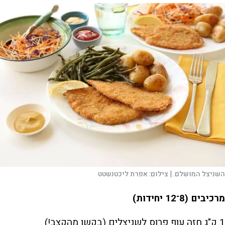
השניצל המושלם. |
צילום:
אפרת ליכטנשטט
מרכיבים (8־12 יחידות)
1 ק"ג חזה עוף פרוס לשניצלים (בקשו מהקצב!)