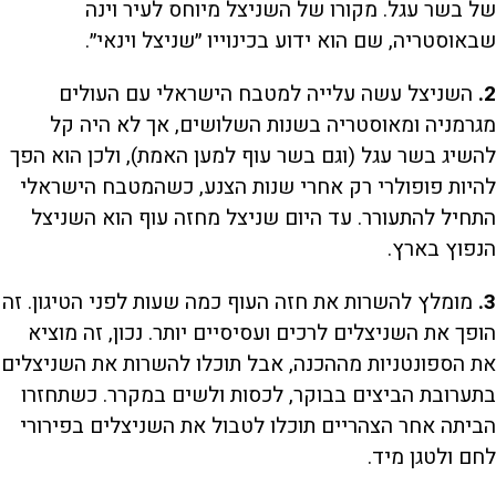
של בשר עגל. מקורו של השניצל מיוחס לעיר וינה
שבאוסטריה, שם הוא ידוע בכינוייו ״שניצל וינאי״.
2.
השניצל עשה עלייה למטבח הישראלי עם העולים
מגרמניה ומאוסטריה בשנות השלושים, אך לא היה קל
להשיג בשר עגל (וגם בשר עוף למען האמת), ולכן הוא הפך
להיות פופולרי רק אחרי שנות הצנע, כשהמטבח הישראלי
התחיל להתעורר. עד היום שניצל מחזה עוף הוא השניצל
הנפוץ בארץ.
3.
מומלץ להשרות את חזה העוף כמה שעות לפני הטיגון. זה
הופך את השניצלים לרכים ועסיסיים יותר. נכון, זה מוציא
את הספונטניות מההכנה, אבל תוכלו להשרות את השניצלים
בתערובת הביצים בבוקר, לכסות ולשים במקרר. כשתחזרו
הביתה אחר הצהריים תוכלו לטבול את השניצלים בפירורי
לחם ולטגן מיד.