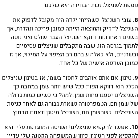
נוספת לשניצל. זכות הבחירה היא שלכם!
8.
עובי השניצל: כשהייתי ילדה היה מקובל לדפוק את
השניצל לדקיק והתוצאה הייתה כמובן פריכה ונהדרת, אך
בשנים האחרונות דווקא השניצל העבה שולט ואני נוטה
לתמוך בגרסה הזו, שבה מתקבלים שניצלים עסיסיים
ובשרניים, ולא כאלה שבהם רב הציפוי על המילוי, אך זו
כמובן העדפה אישית של כל אחד.
9.
טיגון: אם אתם אוהבים לחסוך בשמן, אז בטיגון שניצלים
הכלל הוא דווקא הפוך: ככל שיש יותר שמן במחבת כך
השניצלים יספגו פחות שמן. למה? כי כשיש כמות גדולה
של שמן חם, הטמפרטורה נשארת גבוהה גם לאחר כניסת
השניצלים. כשהשמן חם, השניצל מיטגן ונאטם מבחוץ.
10.
אפשר להקפיא שניצלים! השיטה המועדפת עליי היא
להקפיא לפני הטיגון. כיוון שהמשפחה הקטנה שלי עדיין