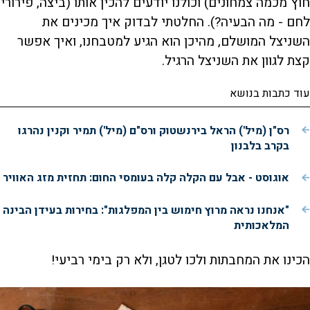
חוץ מכמה צמחונים) וכולנו יודעים להכין אותו (ביצה, פירורי
לחם - מה הבעיה?). החלטתי לבדוק איך מכינים את
השניצל המושלם, מהיכן הוא הגיע למטבחנו, ואיך אפשר
קצת לגוון את השניצל הרגיל.
עוד כתבות בנושא
רס"ן (מיל') הראל בירנשטוק ורס"ם (מיל') תמיר וקנין נהרגו
בקרב בלבנון
אוגוסט - אבל עם הקלה קלה בעומסי החום: תחזית מזג האוויר
"אנחנו נראה מרוץ חימוש בין המפלגות": בחירות בעידן הבינה
המלאכותית
הכינו את המחבתות ולכו לטגן, ולא רק בימי רביעי!