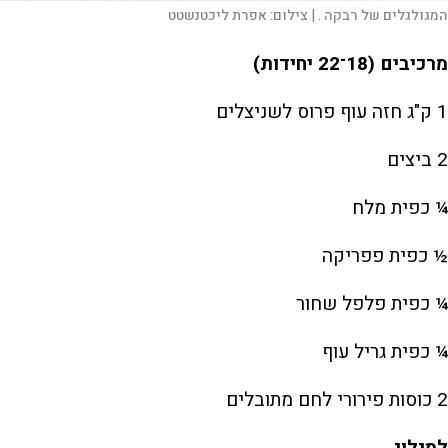
המגולגלים של רבקה . |
צילום:
אפרת ליכטנשטט
מרכיבים (18־22 יחידות)
1 ק"ג חזה עוף פרוס לשניצלים
2 ביצים
¼ כפית מלח
½ כפית פפריקה
¼ כפית פלפל שחור
¼ כפית גריל עוף
2 כוסות פירורי לחם מתובלים