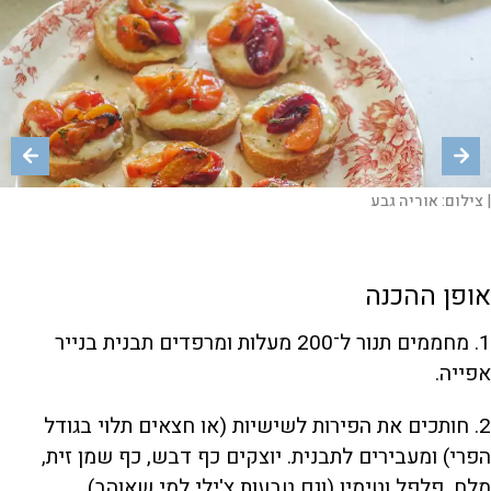
|
|
צילום:
צילום:
אוריה גבע
אוריה גבע
אופן ההכנה
1. מחממים תנור ל־200 מעלות ומרפדים תבנית בנייר
אפייה.
2. חותכים את הפירות לשישיות (או חצאים תלוי בגודל
הפרי) ומעבירים לתבנית. יוצקים כף דבש, כף שמן זית,
מלח, פלפל וטימין (וגם טבעות צ'ילי למי שאוהב)