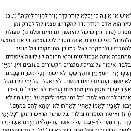
"אִישׁ אוֹ-אִשָּׁה כִּי יַפְלִא לִנְדֹּר נֶדֶר נָזִיר לְהַזִּיר לַיהוָה." (ו, ב).
נזיר הוא אדם הנודר נדר להקדיש עצמו לה' לפרק זמן
מסוים (פרק זמן שיכול להימשך גם חיים שלמים). פעולת
ה"הזרה" כפי שיפורט, אינה מטרה לכשעצמה, כי אם אמצעי
להתקדש ולהתקרב לאל. כמו כן, התנתקותו של הנזיר
מהחברה אינה אבסולוטית והיא תחומה לשלושה איסורים
בלבד: איסור על צריכת מוצרים הקשורים בענבים ויין: "מִיַּיִן
וְשֵׁכָר יַזִּיר חֹמֶץ יַיִן וְחֹמֶץ שֵׁכָר לֹא יִשְׁתֶּה וְכָל-מִשְׁרַת עֲנָבִים
לֹא יִשְׁתֶּה וַעֲנָבִים לַחִים וִיבֵשִׁים לֹא יֹאכֵל. כֹּל יְמֵי נִזְרוֹ מִכֹּל
אֲשֶׁר יֵעָשֶׂה מִגֶּפֶן הַיַּיִן מֵחַרְצַנִּים וְעַד-זָג לֹא יֹאכֵל." (ו, ג-ד).
איסור להיטמא למת: "כָּל-יְמֵי הַזִּירוֹ לַיהוָה עַל-נֶפֶשׁ מֵת לֹא
יָבֹא. לְאָבִיו וּלְאִמּוֹ לְאָחִיו וּלְאַחֹתוֹ לֹא-יִטַּמָּא לָהֶם בְּמֹתָם."
(ו-ז). ואיסור תספורת וגילוח של שיער הראש והזקן. "כָּל-יְמֵי
נֶדֶר נִזְרוֹ תַּעַר לֹא-יַעֲבֹר עַל-רֹאשׁוֹ עַד-מְלֹאת הַיָּמִם אֲשֶׁר-יַזִּיר
לַיהוָה קָדֹשׁ יִהְיֶה גַּדֵּל פֶּרַע שְׂעַר רֹאשׁוֹ." (ה). בעוד שהאיסור