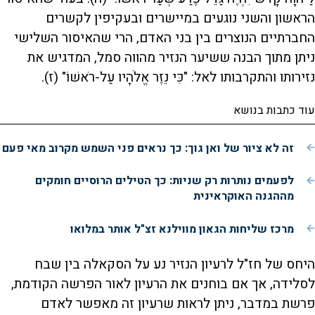
הראשון והשני נוגעים במיישרים ובעקיפין לקשרים
החברתיים הנוצרים בין בני האדם, הרי שהאיסור השלישי
ניתן מתוך הבנה ששיער הנזיר מהווה סמל, המדגיש את
נזירותו והתקרבותו לאל: "כִּי נֵזֶר אֱלֹהָיו עַל-רֹאשׁוֹ" (ז).
עוד כתבות בנושא
זה לא ציור של ואן גוך: כך נראים פני השמש מקרוב מאי פעם
לפעמים נותרות רק שניות: כך הטילים הרוסיים חומקים
מההגנה האוקראינית
מרכז שליחות הגאון מווילנא זצ"ל אותר במלואו
היחס של חז"ל לרעיון הנזיר נע על הסקאלה בין שבח
לסלידה, אך אם בוחנים את הרעיון לאור הפרשה הקודמת,
פרשת במדבר, ניתן לראות שרעיון זה מאפשר לאדם