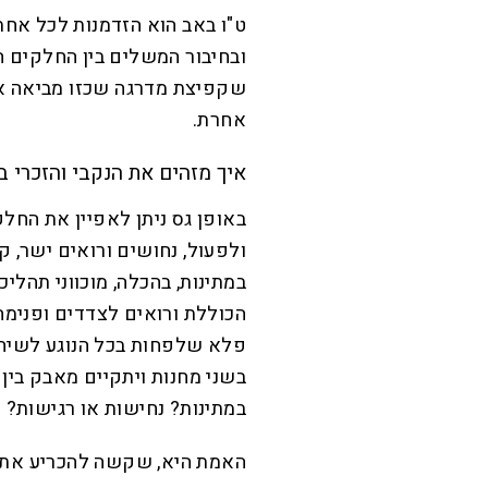
ט"ו באב הוא הזדמנות לכל אחת
ובחיבור המשלים בין החלקים הז
שקפיצת מדרגה שכזו מביאה או
אחרת.
איך מזהים את הנקבי והזכרי ב
באופן גס ניתן לאפיין את החל
ולפעול, נחושים ורואים ישר, ק
במתינות, בהכלה, מוכווני תהלי
הכוללת ורואים לצדדים ופנימה
פלא שלפחות בכל הנוגע לשיחה
בשני מחנות ויתקיים מאבק בין 
במתינות? נחישות או רגישות?
האמת היא, שקשה להכריע את ה