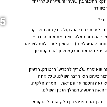
וקא החיבור בין שתיהן והשזירה שלהן יחד
הבשורה.
5
וכי?
. לזהות בתוכי הנה קול זכרי, הנה קול נקבי.
ני המחנות האלה רוצים את אותו הדבר –
ונות להגיע לשם). ובהמשך לזה - לתת לשניהם
דיונים או אם תרצו, שולחן 'הדירקטוריון
שאומרת ש'צריך להכריע' מי צודק. הרעיון
יבור בינהם הוא הדבר השלם. שכל אחת
א נאה וחכמה אך עם זאת – חסרה, חלקית.
דה את התנועה, המהלך הנכון והשלם.
תוכך מתח פנימי בין חלק או קול שקורא