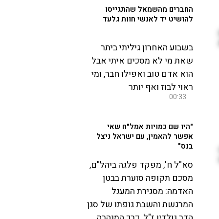
החברים מהשמאל שהתגייסו
להושיט יד לאנשי חוות גלעד
בשבוע האחרון גיליתי ביתר
שאת מי לא מסכים איתי אבל
הוא אדם טוב ואפילו חבר, ומי
ראוי לבוז ואף יותר
00:33
"היו שם כמויות אמל"ח שאי
אפשר להאמין, עם ישראל ניצל
בנס"
סא"ל ח', מפקד פלגה ביהל"ם,
מסכם תקופה סוערת בבטן
האדמה: מסגירת המעגל
המרגשת והשבת גופתו של סגן
הדר גולדין ז"ל, דרך המנהרה