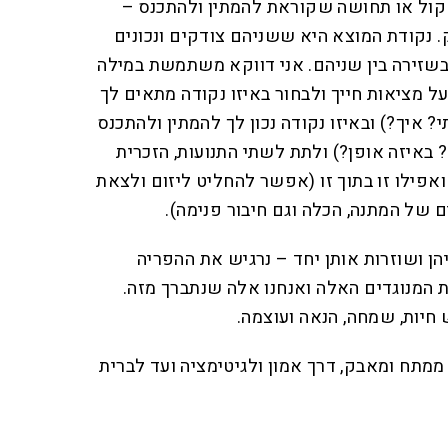
 קול או תחושה שקוראת להמתין ולהתכנס –
 נקודת המוצא היא ששניהם צודקים ונכונים
בשזירה בין שניהם. אני דווקא משתמשת במילה
 על מציאות חייך ולבחור באיזו נקודה מתאים לך
? איך?) ובאיזו נקודה נכון לך להמתין ולהתכנס
 באיזה אופן?) ולתת לשתי התנועות, הזכרית
 ואפילו זו בתוך זו (אפשר להחליט ליזום ולצאת
 של המתנה, הכלה וגם חיבור פנימה).
ן ושוזרות אותן יחד – נרגיש את ההפריה
ת המנוגדים האלה ואנחנו אלה שנתברך מזה.
ש חיות, שמחה, הנאה ועוצמה.
ממתח ומאבק, דרך אמון ולגיטימציה ועד לברית