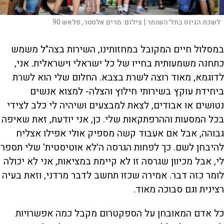
לשכת הגיוס בתל־השומר |
צילום:
מרים אלסטר, פלאש 90
במסלול חיים המקובל במחזותינו, השירות בצה"ל משמש
כתחנה משמעותית בחייו של כל ישראלי וישראלית. אני,
לדוגמא, מאוד רוצה לשרת בצבא. החלום שלי הוא לשרת
ביחידת עוקץ בשירותי חילוץ והצלה- למצוא אנשים
נטושים או אבודים, לצאת למבצעים ושיהיה לי כלב לצידי
בכל המסעות וההרפתקאות שלי. כן, אני יודעת, זאת שאיפה
גבוהה, אבל אם אעבוד קשה מספיק אולי אפילו אצליח
להיבחן לשם. כך לפחות הגרסה ה'לא אוטיסטית' שלי תספר
לי, אבל מכיוון שגרסה זו לא קיימת במציאות, אני לא יכולה
לומר כזה דבר. אמירה שכזו תחשב לדבר מרדני, וזאת בעיה
רצינית וגם סבוכה מאוד.
כל אדם המאובחן על הספקטרום מקבל כמה אפשרויות