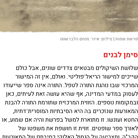
פרשת שמות |
צילום:
איור: מנחם הלברשטט
סימן לבנים
שלושת השיקולים מבטאים צדדים שונים, אבל כולם
שייכים למישור הריאל־פוליטי. ואולם, אין זה המישור
המרכזי שבו נוהגת התורה לטפל. התורה אינה ספר שייעודו
לעסוק במדעי המדינה, אף שהיא עושה זאת לעיתים, כאן
ובמקומות נוספים. הזווית המרכזית שתורמת התורה להבנת
המאורעות שנזכרים בה היא הסיבתיות המוסרית־דתית,
החטא ועונשו. זו מתוארת למשל בפרשת והיה אם שמוע, או
לאורך ספר שופטים. זווית זו חושפת את משפטו של
הקב"ה, ומצביעה על הגמול האלוקי כסיבתם של המאורעות.