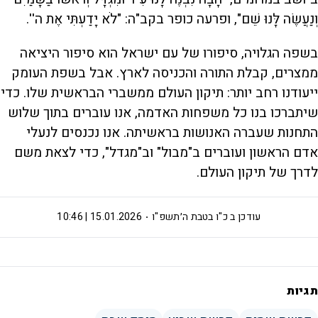
וְנַעֲשֶׂה לָּנוּ שֵׁם", ופרעה כופר בקב"ה: "לֹא יָדַעְתִּי אֶת ה''.
בשפה הגלויה, סיפורו של עם ישראל הוא סיפור היציאה
ממצרים, קבלת התורה והכניסה לארץ. אבל בשפת העומק
ייעודנו רחב יותר: תיקון העולם ממשברי הבראשית שלו. כדי
שיתברכו בנו כל משפחות האדמה, אנו עוברים בתוך שלוש
התחנות שעברה האנושות בראשיתה. אנו נכנסים לנעלי
אדם הראשון ועוברים ב"מבול" וב"מגדל", כדי לצאת משם
לדרך של תיקון העולם.
עודכן ב
כ"ו בטבת ה׳תשפ"ו
15.01.2026 | 10:46
תגיות