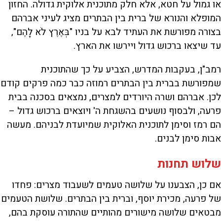
או גמול על חטא, אלא חלק מתוכנית אלוקית גדולה. החזון
המופלא והנורא של ברית בין הבתרים מציג לעיני אברהם
בצורה מפורשת את העתיד לבא על בניו "בְּאֶרֶץ לֹא לָהֶם",
עד שיצאו ברכוש גדול ויירשו את הארץ.
רמב"ן, בעקבות המדרש, הצביע על כך שהתוכנית
שמפורשת בברית בין הבתרים רמוזה כבר כמה פרקים קודם
לכן. אברהם ושרה היורדים למצרים, נמצאים בסכנה בבית
פרעה, ולבסוף נושעים בהשגחת ה' ויוצאים ברכוש גדול –
הם רמז וסימן לתוכנית האלוקית שמיועדת לבניהם. מעשה
אבות סימן לבנים.
שלוש תחנות
אם כן, הצבענו על שלושה טעמים לשעבוד מצרים: פחדו
של פרעה, מכירת יוסף, וברית בין הבתרים. שלושת הטעמים
מבטאים שלושה מישורים מהותיים שהתורה עוסקת בהם,