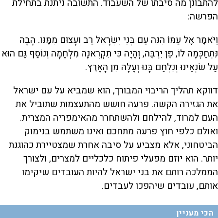
להתבונן מה סיבתו של השעבוד. התשובה ניתנת בתחילת
הפרשה:
וַיֹּאמֶר אֶל עַמּוֹ הִנֵּה עַם בְּנֵי יִשְׂרָאֵל רַב וְעָצוּם מִמֶּנּו. הָבָה
נִּתְחַכְּמָה לוֹ, פֶּן יִרְבֶּה, וְהָיָה כִּי תִקְרֶאנָה מִלְחָמָה וְנוֹסַף גַּם הוּא
עַל שׂנְאֵינוּ וְנִלְחַם בָּנוּ וְעָלָה מִן הָאָרֶץ.
דווקא תהליך הריבוי המבורך, הוא שמביא על עם ישראל
את הגזירה הקשה. פרעה חושש מהתעצמות שתוביל את
העם למרוד, להילחם ולהשתחרר מהאימפריה המצרית.
ואולם כלפי חוץ פרעה מתחכם ואינו משתמש בנימוק
הביטחוני, אלא מצביע על סיבה אחרת שמצטיירת כהוגנת
יותר. הוא יוזם מפעלי פיתוח כלכליים למצרים, ולצורך
הממלכה רותם את בני ישראל להיות העובדים שיקימו
אותם, עובדים שיהפכו לעבדים.
הכי מעניין