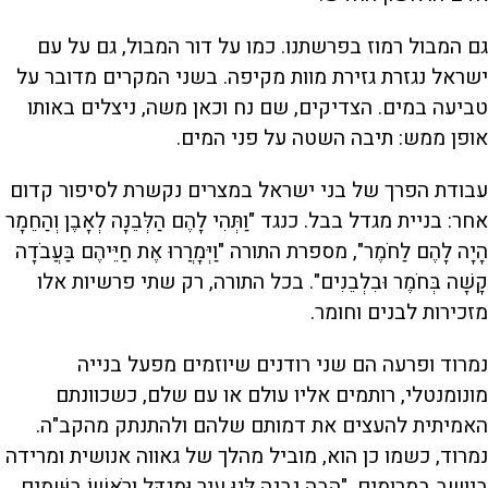
גם המבול רמוז בפרשתנו. כמו על דור המבול, גם על עם
ישראל נגזרת גזירת מוות מקיפה. בשני המקרים מדובר על
טביעה במים. הצדיקים, שם נח וכאן משה, ניצלים באותו
אופן ממש: תיבה השטה על פני המים.
עבודת הפרך של בני ישראל במצרים נקשרת לסיפור קדום
אחר: בניית מגדל בבל. כנגד "וַתְּהִי לָהֶם הַלְּבֵנָה לְאָבֶן וְהַחֵמָר
הָיָה לָהֶם לַחֹמֶר", מספרת התורה "וַיְּמָרֲרוּ אֶת חַיֵּיהֶם בַּעֲבֹדָה
קָשָׁה בְּחֹמֶר וּבִלְבֵנִים". בכל התורה, רק שתי פרשיות אלו
מזכירות לבנים וחומר.
נמרוד ופרעה הם שני רודנים שיוזמים מפעל בנייה
מונומנטלי, רותמים אליו עולם או עם שלם, כשכוונתם
האמיתית להעצים את דמותם שלהם ולהתנתק מהקב"ה.
נמרוד, כשמו כן הוא, מוביל מהלך של גאווה אנושית ומרידה
ביושב במרומים, "הָבָה נִבְנֶה לָּנוּ עִיר וּמִגְדָּל וְרֹאשׁוֹ בַשָּׁמַיִם