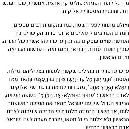
מן הגלוי ועד הפנימי: פוליטיקה ארצית אנושית, שכר ועונש
דתי, ותוכנית היסטורית אלוקית.
ואולם מתחת לפני השטח, כמו במקומות רבים נוספים,
רומזים הכתובים לתהליכים ארוכי טווח, הקושרים בין
הפרשה שאנו עוסקים בה ובין פרשיות הראשית של התורה,
שבהן הונחו יסודות הבריאה ומגמותיה – פרשות הבריאה
ואדם הראשון.
פרשתנו פותחת במילים שקשה לטעות בצליליהם. מילות
הפסוק "וּבְנֵי יִשְׂרָאֵל פָּרוּ וַיִּשְׁרְצוּ וַיִּרְבּוּ וַיַּעַצְמוּ בִּמְאֹד מְאֹד
וַתִּמָּלֵא הָאָרֶץ אֹתָם", מזכירות לנו את ברכתו של אלוקים
לאדם הראשון: "פְּרוּ וּרְבוּ וּמִלְאוּ אֶת הָאָרֶץ". בשפה הגלויה,
הריבוי הגדול של עם ישראל מתאר את הפיכת המשפחה
לעם, אך הלשון הרמוזה מלמדת כי הברכה שניתנה לאדם
הראשון ולא צלחה בשל חטאו, עוברת מעתה לעם ישראל:
אדם הראשון החדש.