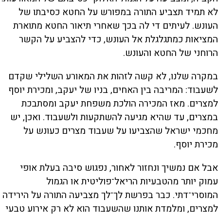
לא תמיד תצביע התורה במפורש על החטא כסיבתו של
העונש. לעיתים די לה בכך שאחרי תיאור החטא מתוארת
המציאות כמתגלגלת אל העונש, כדי להצביע על הקשר
הרוחני של החטא והעונש.
במקרה שלנו, לא קשה לזהות את המאורע השלילי שקדם
לשעבוד: המריבה בין האחים, בניו של יעקב, ומכירת יוסף
למצרים. מאז המכירה הולכת משפחת יעקב ומסתבכת
במצרים, עד שהיא מגיעה להשתקעות ולשעבוד. ואכן, יש
מחכמי ישראל שהצביעו על שעבוד מצרים כעונש על
מכירת יוסף.
אבל אם נמשיך ונחזור לאחור, נפגוש סיבה בעלת אופי
עמוק יותר מהטבעיות הריאל־פוליטית או הגמול
המוסרי־דתי. כבר בפרשת לך־לך מצביעה התורה על הירידה
למצרים, ומלמדת אותנו שהשעבוד הוא לא רק אירוע טבעי