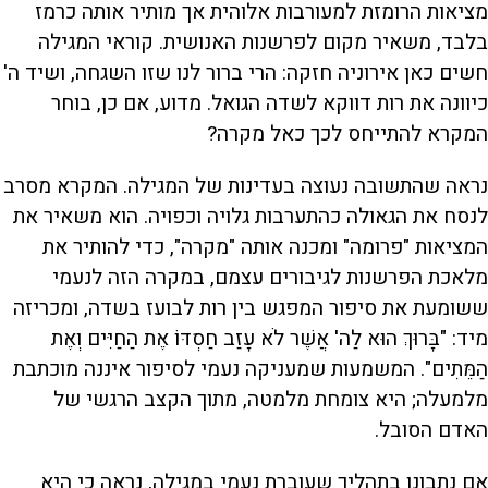
מציאות הרומזת למעורבות אלוהית אך מותיר אותה כרמז
בלבד, משאיר מקום לפרשנות האנושית. קוראי המגילה
חשים כאן אירוניה חזקה: הרי ברור לנו שזו השגחה, ושיד ה'
כיוונה את רות דווקא לשדה הגואל. מדוע, אם כן, בוחר
המקרא להתייחס לכך כאל מקרה?
נראה שהתשובה נעוצה בעדינות של המגילה. המקרא מסרב
לנסח את הגאולה כהתערבות גלויה וכפויה. הוא משאיר את
המציאות "פרומה" ומכנה אותה "מקרה", כדי להותיר את
מלאכת הפרשנות לגיבורים עצמם, במקרה הזה לנעמי
ששומעת את סיפור המפגש בין רות לבועז בשדה, ומכריזה
מיד: "בָּרוּךְ הוּא לַה' אֲשֶׁר לֹא עָזַב חַסְדּוֹ אֶת הַחַיִּים וְאֶת
הַמֵּתִים". המשמעות שמעניקה נעמי לסיפור איננה מוכתבת
מלמעלה; היא צומחת מלמטה, מתוך הקצב הרגשי של
האדם הסובל.
אם נתבונן בתהליך שעוברת נעמי במגילה, נראה כי היא