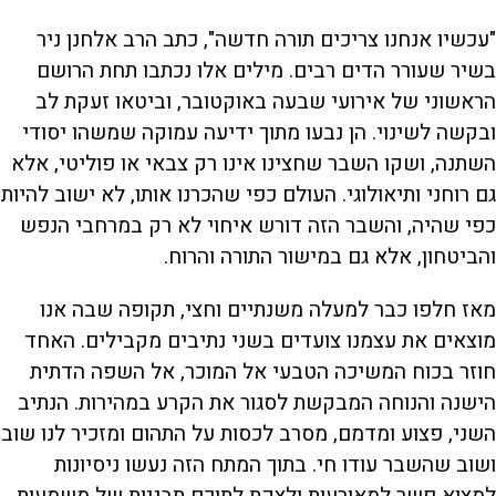
"עכשיו אנחנו צריכים תורה חדשה", כתב הרב אלחנן ניר
בשיר שעורר הדים רבים. מילים אלו נכתבו תחת הרושם
הראשוני של אירועי שבעה באוקטובר, וביטאו זעקת לב
ובקשה לשינוי. הן נבעו מתוך ידיעה עמוקה שמשהו יסודי
השתנה, ושקו השבר שחצינו אינו רק צבאי או פוליטי, אלא
גם רוחני ותיאולוגי. העולם כפי שהכרנו אותו, לא ישוב להיות
כפי שהיה, והשבר הזה דורש איחוי לא רק במרחבי הנפש
והביטחון, אלא גם במישור התורה והרוח.
מאז חלפו כבר למעלה משנתיים וחצי, תקופה שבה אנו
מוצאים את עצמנו צועדים בשני נתיבים מקבילים. האחד
חוזר בכוח המשיכה הטבעי אל המוכר, אל השפה הדתית
הישנה והנוחה המבקשת לסגור את הקרע במהירות. הנתיב
השני, פצוע ומדמם, מסרב לכסות על התהום ומזכיר לנו שוב
ושוב שהשבר עודו חי. בתוך המתח הזה נעשו ניסיונות