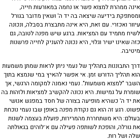
אינה ממהרת למצוא פשר או נחמה במאורעות חייה,
ומסתפקת בידיעה שיצאה בה יד ה' ושאין מדובר בגורל
עיוור ואכזרי. עם זאת, היא אינה מתבצרת בסבלה, ונכונה
לשיח מתמיד עם המציאות. ברגע שיש מפנה לטובה, גם
כזה שאינו ישיר וגלוי, היא נכונה להעניק לחייה פרשנות
מיטיבה.
דרך התבוננות בתהליך של נעמי ניתן לראות שמתן משמעות
הוא תהליך הדורש זמן. אי אפשר להאיץ במי שנמצא בתוך
השבר "למצוא משמעות". נעמי נאמנה למקומה הרגשי, אך
שומרת על גמישות. היא נכונה להקשיב למציאות ולזהות בה
את יד ה' כשהיא מופיעה בצורה של חסד במפגש אנושי
פשוט. רגע זה הוא גם נקודת מפנה באופן שבו נעמי נוכחת
בעולם: היא משתחררת מהמרירות, פועלת בעצמה לשנות
את גורלה, והופכת לשותפה פעילה עם א־לוהים בגאולתה
שלה ושל רות.