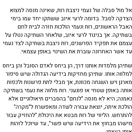
אל מול סבלה של נעמי ניצבת רות, שאינה מנסה למצוא
הצדקה לסבל. בדומה לרעי איוב ששתקו יחד עמו בימי
האבל הראשונים, רות ונעמי הולכות חזרה לבית לחם
בשתיקה. אך בניגוד לרעי איוב, שלאחר השתיקה נטלו על
עצמם את תפקיד הפרשנים, רות ניצבת בשתיקה לצד נעמי
עד אשר האחרונה עוברת את השינוי באופן עצמאי.
שתיהן מלמדות אותנו דרך, הן ביחס לאדם הסובל והן ביחס
למלווה אותו. שתיהן מחזיקות בידיעה הגדולה שיש סיפור
מארגן ויש השגחה מכוונת, אך מבלי לתת פרשנות ולכפות
אותה באופן שטחי או פוגעני. רות מלווה את נעמי בשתיקה
נאמנה; היא לא מנסה "לנחם" בהסברים תיאולוגיים אלא
הולכת איתה, יוצאת עבורה לשדה ומאפשרת ל"מקרה"
להתרחש. הליווי של רות מבטא את היכולת "להחזיק עבור
מישהו מבחוץ את הידיעה שיש פשר", עד שיוכל לזהות
אותו בעצמו.