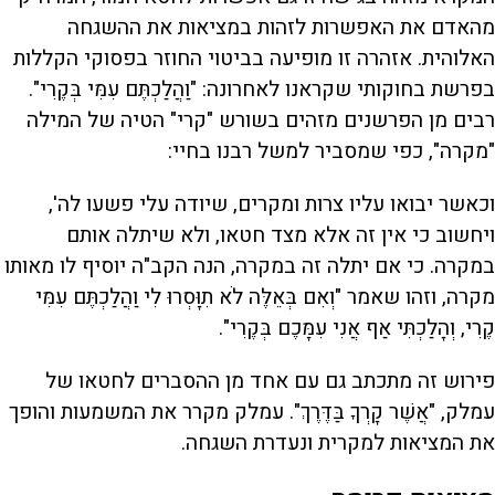
מהאדם את האפשרות לזהות במציאות את ההשגחה
האלוהית. אזהרה זו מופיעה בביטוי החוזר בפסוקי הקללות
בפרשת בחוקותי שקראנו לאחרונה: "וַהֲלַכְתֶּם עִמִּי בְּקֶרִי".
רבים מן הפרשנים מזהים בשורש "קרי" הטיה של המילה
"מקרה", כפי שמסביר למשל רבנו בחיי:
וכאשר יבואו עליו צרות ומקרים, שיודה עלי פשעו לה',
ויחשוב כי אין זה אלא מצד חטאו, ולא שיתלה אותם
במקרה. כי אם יתלה זה במקרה, הנה הקב"ה יוסיף לו מאותו
מקרה, וזהו שאמר "וְאִם בְּאֵלֶּה לֹא תִוָּסְרוּ לִי וַהֲלַכְתֶּם עִמִּי
קֶרִי, וְהָלַכְתִּי אַף אֲנִי עִמָּכֶם בְּקֶרִי".
פירוש זה מתכתב גם עם אחד מן ההסברים לחטאו של
עמלק, "אֲשֶׁר קָרְךָ בַּדֶּרֶךְ". עמלק מקרר את המשמעות והופך
את המציאות למקרית ונעדרת השגחה.