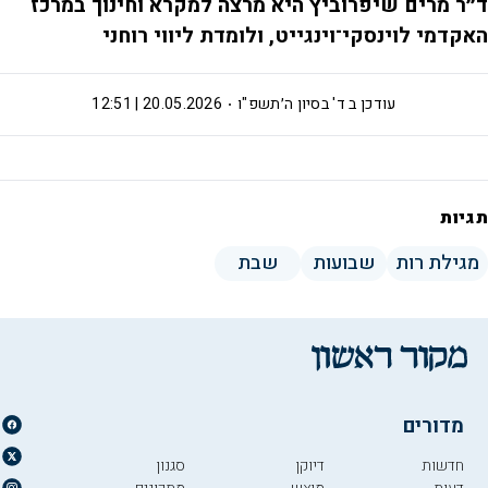
ד״ר מרים שיפרוביץ היא מרצה למקרא וחינוך במרכז
האקדמי לוינסקי־וינגייט, ולומדת ליווי רוחני
עודכן ב
ד' בסיון ה׳תשפ"ו
20.05.2026 | 12:51
תגיות
מגילת רות
שבועות
שבת
מדורים
חדשות
דיוקן
סגנון