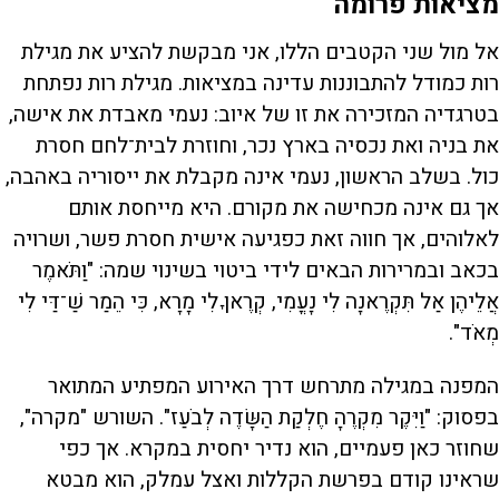
מציאות פרומה
אל מול שני הקטבים הללו, אני מבקשת להציע את מגילת
רות כמודל להתבוננות עדינה במציאות. מגילת רות נפתחת
בטרגדיה המזכירה את זו של איוב: נעמי מאבדת את אישה,
את בניה ואת נכסיה בארץ נכר, וחוזרת לבית־לחם חסרת
כול. בשלב הראשון, נעמי אינה מקבלת את ייסוריה באהבה,
אך גם אינה מכחישה את מקורם. היא מייחסת אותם
לאלוהים, אך חווה זאת כפגיעה אישית חסרת פשר, ושרויה
בכאב ובמרירות הבאים לידי ביטוי בשינוי שמה: "וַתֹּאמֶר
אֲלֵיהֶן אַל תִּקְרֶאנָה לִי נָעֳמִי, קְרֶאןָ לִי מָרָא, כִּי הֵמַר שַׁ־דַּי לִי
מְאֹד".
המפנה במגילה מתרחש דרך האירוע המפתיע המתואר
בפסוק: "וַיִּקֶר מִקְרֶהָ חֶלְקַת הַשָּׂדֶה לְבֹעַז". השורש "מקרה",
שחוזר כאן פעמיים, הוא נדיר יחסית במקרא. אך כפי
שראינו קודם בפרשת הקללות ואצל עמלק, הוא מבטא