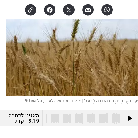
יִּקֶר מִקְרֶהָ חֶלְקַת הַשָּׂדֶה לְבֹעַז" |
צילום:
מיכאל גלעדי, פלאש 90
האזינו לכתבה
8:19
דקות