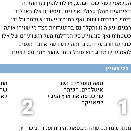
הקלאסית של שכר ועונש, או לחילופין כזו המזהה
באירועים מהלך גאולי ואף ניסי. ניסיונות אלו באו לידי
ביטוי בדרכים שונות, ואף בחיבור ייעודי שנכתב על ידי
רבנים. גישה זו נתקלה גם בהתנגדויות מצד מי שזיהו אותה
כשטחית ואף פוגענית, כזו המדלגת מעל רגשותיהם של אלו
שביתם חרב עליהם, בדומה לרעיו של איוב המנסים
להסביר לו מדוע הוא סובל בזמן שהוא מתבוסס באפרו.
הכי מעניין
מאה מוסלמים ושני
החב
איטלקים: הכיתה
שהת
שהכניסה את ארץ המגף
לאנ
2
1
לפאניקה
מנגד עומדת גישה המבטאת זהירות וענווה. גישה זו,