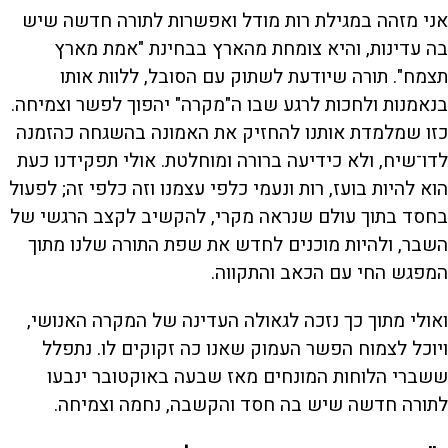
אני מזהה במגילת רות מודל ואפשרות לתורה חדשה שיש
בה עדינות, והיא צומחת מהארץ בבחינת "אמת מארץ
תצמח". תורה שיודעת לשתוק עם הסובל, ללוות אותו
בנאמנות ולחכות לרגע שבו ה"מקרה" יהפוך לפשר וצמיחה.
כזו שמלמדת אותנו להחזיק את האמונה בהשגחה כהזמנה
לדו־שיח, ולא כידיעה ברורה ומוחלטת. אולי תפקידנו כעת
הוא להיות בועז, רות ונעמי כלפי עצמנו וזה כלפי זה; לפעול
בחסד בתוך עולם שנראה מקרי, להקשיב לקצב הרגשי של
השבר, ולהיות מוכנים לחדש את שפת התורה שלנו מתוך
המפגש החי עם הכאב והתקווה.
ואולי מתוך כך נזכה לגאולה העדינה של המקרה האנושי,
ויוכל לצמוח הפשר העמוק שאנו כה זקוקים לו. נתפלל
ששברי הלוחות המונחים מאז שבעה באוקטובר ינבעו
לתורה חדשה שיש בה חסד והקשבה, נחמה וצמיחה.