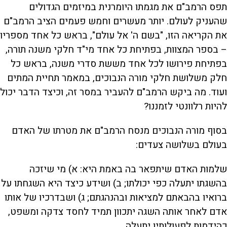
תפס הרמב"ם את מגמתו היומרנית במיזמים הגדולים
שהעניק לעולם. יותר מעשרים וחמש פעמים הציב הרמב"ם
את הקריאה הזו, "בשם ה' אל עולם", בראש כל אחד מספריו
– בספר המצוות, בפתיחת כל אחד מי"ד חלקי משנה תורה,
בפתיחת פירושו לכל אחד מששת סדרי משנה, בראש כל
חלק משלושת חלקי מורה הנבוכים, במאמר תחיית המתים
ועוד. מה ביקש הרמב"ם להעביר במסר זה, וכיצד הדבר יכול
להיות רלוונטי לזמננו?
בסוף מורה הנבוכים מנסח הרמב"ם את מטרתו של האדם
בעולם בשלושה צעדים:
שלמות האדם שיתפאר בה באמת היא: א) מי שיזכה
בהשגתו יתעלה כפי יכולתו; ב) ושידע כיצד היא השגחתו על
ברואיו בהבאתם למציאות ובהנהגתם; ג) ושבדרכיו של אותו
אדם לאחר אותה השגה יתכוון תמיד לחסד צדקה ומשפט,
כהידמות לפעולותיו יתעלה.