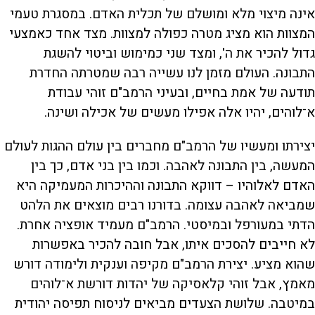
אינה מיצוי מלא ומושלם של תכלית האדם. במסגרת טעמי
המצוות הוא מציג מטרה כפולה למצוות. מצד אחד כאמצעי
גדול להכיר את ה', ומצד שני כמימוש וביטוי להשגת
התבונה. העולם מזמן לנו עשייה רבה שמטרתה החדרת
תודעה של אמת בחיים, ובעיני הרמב"ם זוהי עבודת
א־לוהים, יהיו אלה אפילו מעשים של אכילה ושינה.
יצירתו ומעשיו של הרמב"ם מחברים בין עולם ההגות לעולם
המעשה, בין התבונה לאהבה. וכמו בין בני אדם, כך בין
האדם לאלוהיו – דווקא התבונה וההיכרות המעמיקה היא
שמביאה לאהבה עצומה. בדורנו רבים מוצאים את הלהט
הדתי במעורפל ובמיסטי. הרמב"ם מעמיד אופציה אחרת.
לא חייבים להסכים איתו, אבל חובה להכיר באפשרות
שהוא מציע. יצירת הרמב"ם מקיפה וענקית ולימודה דורש
מאמץ, אבל זוהי קלאסיקה של יהדות דורשת א־לוהים
במיטבה. שלושת הצעדים מביאים לניסוח תפיסה יהודית