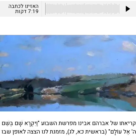
האזינו לכתבה
7:19
דקות
קריאתו של אברהם אבינו מפרשת השבוע "וַיִּקְרָא שָׁם בְּשֵׁם
ה' אֵל עוֹלָם" (בראשית כא, לג), מזמנת לנו הצצה לאופן שבו