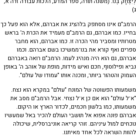
לְיִצְחָק בְּנוֹ. (משנה תורה, ספר המדע, הלכות עבודה זרה א,
ג)
הרמב"ם אינו מסתפק בלהציג את אברהם, אלא הוא פעל כך
בחייו. כמו אברהם, גם הרמב"ם מעמיד את הכרת ה' בראש
מטרותיו ומסביר מהי הכרה זו. כמו אברהם, הוא מחבר
ספרים ואף קורא את בנו־ממשיכו בשם אברהם. וכמו
אברהם, גם הוא היה מנהיג לעמו. הרמב"ם רואה באברהם
נביא ופילוסוף, חכם ואיש מידות, מופת של אוהב ה' באופן
העמוק והטהור ביותר, ומכנה אותו "עמודו של עולם".
משמעותו הפשוטה של המונח "עולם" במקרא הוא נצח.
"א־ל עולם" הוא אם כן א־ל נצחי. אבל הרמב"ם מסב את
משמעותו, כמו בלשון חכמים, לכדור הארץ או היקום.
אברהם פונה אפוא אל תושבי העולם להכיר באל שמעשיו
נוכחים למול עיניהם. זוהי קריאה אוניברסלית, שיכולה
להוות השראה לכל אחד מאיתנו.