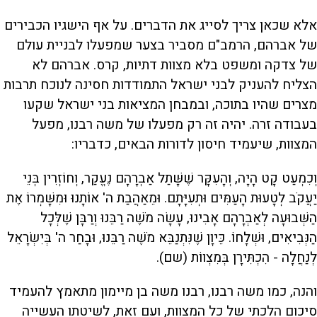
אלא שכאן צריך לסייג את הדברים. על אף הישגיו הכבירים
של אברהם, הרמב"ם מסביר בצער שמפעלו לבניית עולם
של צדקה ומשפט בלא מצוות דתיות, קרס. אברהם לא
הצליח להעניק לבני ישראל התמודדות חסינה לנוכח תרבות
מצרים שהיו בתוכה, ובמבחן המציאות בני ישראל שקעו
בעבודה זרה. יהיה זה רק מפעלו של משה רבנו, מפעל
המצוות, שיעמיד חיסון לדורות הבאים, כדבריו:
וְכִמְעַט קָט הָיָה, וְהָעִקָּר שֶׁשָּׁתַל אַבְרָהָם נֶעֱקַר, וְחוֹזְרִין בְּנֵי
יַעֲקֹב לְטָעוּת הָעַמִּים וּתְעִיָּתָם. וּמֵאַהֲבַת ה' אוֹתָנוּ וּמִשָּׁמְרוֹ אֶת
הַשְּׁבוּעָה לְאַבְרָהָם אָבִינוּ, עָשָׂה מֹשֶׁה רַבֵּנוּ וְרַבָּן שֶׁלְּכָל
הַנְּבִיאִים, וּשְׁלָחוֹ. כֵּיוָן שֶׁנִּתְנַבֵּא מֹשֶׁה רַבֵּנוּ, וּבָחַר ה' בְּיִשְׂרָאֵל
לְנַחֲלָה - הִכְתִּירָן בְּמִצְווֹת (שם).
והנה, כמו משה רבנו, רבנו משה בן מיימון מתאמץ להעמיד
סיכום הלכתי של כל המצוות, ועם זאת, לשיטתו העשייה