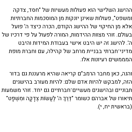
ההישג השלישי הוא פעולות מעשיות של "חסד, צדקה
ומשפט", פעולות שאינן יונקות מן המוסכמות החברתיות
אלא מן החיקוי של ההישג הקודם, הכרה כיצד ה' פועל
בעולם. זוהי מצוות ההידמות, המורה לפעול על פי דרכיו של
ה'. להישג זה יש היבט אישי בעבודת המידות והיבט
מדיני־חברתי בבניית מרחב של קהילה, עם וחברת מופת
המממשים רעיונות אלו.
והנה, כאן מחבר הרמב"ם קריאה שהיא מרעננת גם בדור
הזה, למבקש להיות אדם שלם: להיות מעורב בהישגים
תבוניים ובהישגים מעשיים־חברתיים גם יחד. זוהי משמעות
תיאורו של אברהם כשומר "דֶּרֶךְ ה' לַעֲשׂוֹת צְדָקָה וּמִשְׁפָּט"
(בראשית יח, י).