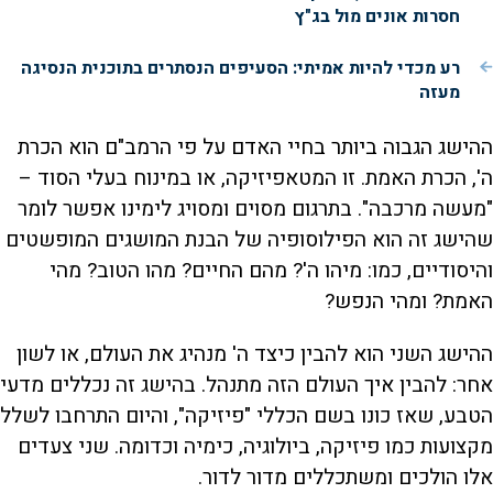
חסרות אונים מול בג"ץ
רע מכדי להיות אמיתי: הסעיפים הנסתרים בתוכנית הנסיגה
מעזה
ההישג הגבוה ביותר בחיי האדם על פי הרמב"ם הוא הכרת
ה', הכרת האמת. זו המטאפיזיקה, או במינוח בעלי הסוד –
"מעשה מרכבה". בתרגום מסוים ומסויג לימינו אפשר לומר
שהישג זה הוא הפילוסופיה של הבנת המושגים המופשטים
והיסודיים, כמו: מיהו ה'? מהם החיים? מהו הטוב? מהי
האמת? ומהי הנפש?
ההישג השני הוא להבין כיצד ה' מנהיג את העולם, או לשון
אחר: להבין איך העולם הזה מתנהל. בהישג זה נכללים מדעי
הטבע, שאז כונו בשם הכללי "פיזיקה", והיום התרחבו לשלל
מקצועות כמו פיזיקה, ביולוגיה, כימיה וכדומה. שני צעדים
אלו הולכים ומשתכללים מדור לדור.