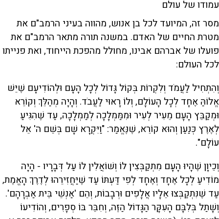
עמודו של עולם
מסר זה, המיועד לכל בן אנוש, מהווה בעיני הרמב"ם את
מטרת החיים של האדם. במשנה תורה מתאר הרמב"ם את
פועלו של אברהם אבינו, מחולל מהפכת הייחוד, ואת פנייתו
לכל העולם:
וְהִתְחִיל לַעֲמֹד וְלִקְרוֹת בְּקוֹל גָּדוֹל לְכָל הָעָם וּלְהוֹדִיעָם שֶׁיֵּשׁ
אֱלוֹהַּ אֶחָד לְכָל הָעוֹלָם, וְלוֹ רָאוּי לַעֲבֹד. וְהָיָה מְהַלֵּךְ וְקוֹרֵא
וּמְקַבֵּץ הָעָם מֵעִיר לְעִיר וּמִמַּמְלָכָה לְמַמְלָכָה, עַד שֶׁהִגִּיעַ
לְאֶרֶץ כְּנַעַן וְהוּא קוֹרֵא, שֶׁנֶּאֱמַר: "וַיִּקְרָא שָׁם בְּשֵׁם ה' אֵל
עוֹלָם".
וְכֵיוָן שֶׁהָיוּ הָעָם מִתְקַבְּצִין לוֹ וְשׁוֹאֲלִין לוֹ עַל דְּבָרָיו - הָיָה
מוֹדִיעַ לְכָל אֶחָד וְאֶחָד לְפִי דַּעְתּוֹ עַד שֶׁיַּחֲזִירֵהוּ לְדֶרֶךְ הָאֱמֶת,
עַד שֶׁנִּתְקַבְּצוּ אֵלָיו אֲלָפִים וּרְבָבוֹת, וְהֵם 'אַנְשֵׁי בֵּית אַבְרָהָם'.
וְשָׁתַל בְּלִבָּם הָעִקָּר הַגָּדוֹל הַזֶּה, וְחִבֵּר בּוֹ סְפָרִים, וְהוֹדִיעוֹ