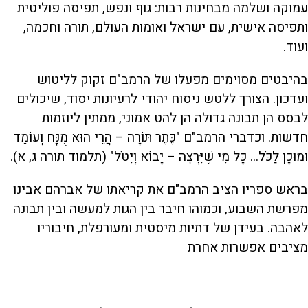
עמוקה ושלמה מבחינות רבות: גוף ונפש, תפיסה פוליטית
ותפיסה אישית, עם ישראל ואומות העולם, תורה וחכמה,
ועוד.
בהיבטים מסוימים מפעלו של הרמב"ם זקוק לליטוש
ועדכון. הצורך ללטש ניסוח יהודי לרעיונות יסוד, שיכולים
לבסס הן תבונה גדולה הן להט אמוני, ממתין ליוזמות
חדשות. וכדברי הרמב"ם "כֶּתֶר תּוֹרָה – הֲרֵי הוּא מֻנָּח וְעוֹמֵד
וּמוּכָן לַכֹּל... כָּל מִי שֶׁיִּרְצֶה – יָבוֹא וְיִטֹּל" (תלמוד תורה ג, א).
בראש ספריו הציב הרמב"ם את קריאתו של אברהם אבינו
מפרשת השבוע, וכמוהו חיבר בין הגות למעשה ובין תבונה
לאהבה. בעידן של דתיות מיסטית ומעורפלת, חיבוריו
מציבים אפשרות אחרת