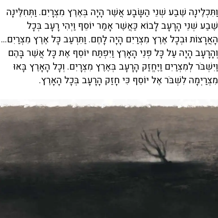
וַתִּכְלֶינָה שֶׁבַע שְׁנֵי הַשָּׂבָע אֲשֶׁר הָיָה בְּאֶרֶץ מִצְרָיִם. וַתְּחִלֶּינָה
שֶׁבַע שְׁנֵי הָרָעָב לָבוֹא כַּאֲשֶׁר אָמַר יוֹסֵף וַיְהִי רָעָב בְּכָל
הָאֲרָצוֹת וּבְכָל אֶרֶץ מִצְרַיִם הָיָה לָחֶם. וַתִּרְעַב כָּל אֶרֶץ מִצְרַיִם...
וְהָרָעָב הָיָה עַל כָּל פְּנֵי הָאָרֶץ וַיִּפְתַּח יוֹסֵף אֶת כָּל אֲשֶׁר בָּהֶם
וַיִּשְׁבֹּר לְמִצְרַיִם וַיֶּחֱזַק הָרָעָב בְּאֶרֶץ מִצְרָיִם. וְכָל הָאָרֶץ בָּאוּ
מִצְרַיְמָה לִשְׁבֹּר אֶל יוֹסֵף כִּי חָזַק הָרָעָב בְּכָל הָאָרֶץ.