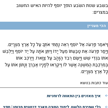
בשבע שנות השֹבע הופך יוסף להיות האיש החשוב
במצרים:
הכי מעניין
וַיֹּאמֶר פַּרְעֹה אֶל יוֹסֵף רְאֵה נָתַתִּי אֹתְךָ עַל כָּל אֶרֶץ מִצְרָיִם.
וַיָּסַר פַּרְעֹה אֶת טַבַּעְתּוֹ מֵעַל יָדוֹ וַיִּתֵּן אֹתָהּ עַל יַד יוֹסֵף וַיַּלְבֵּשׁ
אֹתוֹ בִּגְדֵי שֵׁשׁ וַיָּשֶׂם רְבִד הַזָּהָב עַל צַוָּארוֹ. וַיַּרְכֵּב אֹתוֹ
בְּמִרְכֶּבֶת הַמִּשְׁנֶה אֲשֶׁר לוֹ וַיִּקְרְאוּ לְפָנָיו אַבְרֵךְ וְנָתוֹן אֹתוֹ עַל
כָּל אֶרֶץ מִצְרָיִם.
עוד כתבות בנושא
איך מאזנים בין התאווה לרוחניות
בלי שמירת הלשון, לימוד התורה מאבד דרמטית מכוחו | חפץ