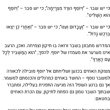
כי יש שבר – "וְיוֹסֵף הוּרַד מִצְרָיְמָה"; כי יש סבר – "וְיוֹסֵף
הוּא הַשַּׁלִּיט".
כי יש שבר – "וַעֲבָדוּם וְעִנּוּ"; כי יש סבר – "וְאַחֲרֵי כֵן יֵצְאוּ
בִּרְכֻשׁ גָּדוֹל".
המדרש מתבונן בשבר ורואה בו תיקון וצמיחה. ואכן, הרעב
אינו מערער את מעמדו של יוסף. להפך, "הוּא הַמַּשְׁבִּיר לְכָל
עַם הָאָרֶץ".
מצוקת האחים בכנען ושליחתם אל יוסף מובילה לכאורה
למשבר נוסף – החשד באחים כמרגלים והכנסתם למשמר.
אך גם ברגע השפל הזה מגיעה התפנית בעלילה, ומתברר
שבתוך השבר טמון גם הפתח לתיקון, עם הכרת האחים
בחטאם: