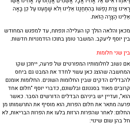
וַיֹּאמְרוּ אִישׁ אֶל אָחִיו אֲבָל אֲשֵׁמִים אֲנַחְנוּ עַל אָחִינוּ אֲשֶׁר
רָאִינוּ צָרַת נַפְשׁוֹ בְּהִתְחַנֲנוֹ אֵלֵינוּ וְלֹא שָׁמָעְנוּ עַל כֵּן בָּאָה
אֵלֵינוּ הַצָּרָה הַזֹּאת.
מכאן והלאה הולך קו העלילה ונפתח, עד למפגש המחודש
בין יוסף ליעקב. המשבר טומן בתוכו הזדמנויות חדשות.
בין שני חלומות
אם נשוב לחלומותיו המפורטים של פרעה, ייתכן שקו
המחשבה שהוצג כאן עשוי לחדד את המבט גם ביחס
להבדלים הדקים שבין החלומות השונים. החלומות אומנם
קרובים מאוד בסגנונם ובלשונם, כדברי יוסף "חלום אחד
הוא", ועדיין יש ביניהם הבדלים הדורשים הסבר. כאשר
פרעה מתאר את חלום הפרות, הוא מוסיף את התרשמותו מן
החלום: לאחר שהפרות הרזות בלעו את הפרות הבריאות, לא
חל בהן שום שינוי: