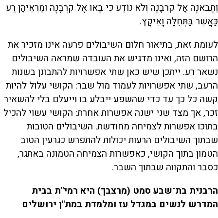
וַתָּבֹאנָה אֶל קִרְבֶּנָה וְלֹא נוֹדַע כִּי בָאוּ אֶל קִרְבֶּנָה וּמַרְאֵיהֶן רַע
כַּאֲשֶׁר בַּתְּחִלָּה וָאִיקָץ.
לעומת זאת, בתיאור חלום השיבולים פרעה אינו מזכיר את
הרושם הזה, ואינו מדגיש את העובדה שמראה השיבולים
נשאר רע. ייתכן שיש כאן שתי אפשרויות להתבונן בשנות
הרעב, שתי אפשרויות לעמוד מול שבר: הקושי עלול להיות
קשה כל כך עד כדי שהשפע ייבלע בו וייעלם בלי להשאיר
זכר, אך מצד שני ישנה אפשרות אחרת: הקושי עשוי להכיל
בתוכו אפשרות לצמיחה מחודשת. השיבולים הטובות
שבתוך השיבולים הרעות יכולות להתפרש כגרעין הטוב
הטמון בתוך הקושי, כאפשרות הצמיחה הטמונה באתגר,
כסבר והתקווה שבתוך השבר.
הרבנית בת־שבע סמט (מרצבך) היא רמי"ת בבית
המדרש לנשים במגדל עז ומלמדת במת"ן ירושלים