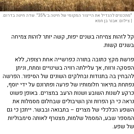
"מתכננים להגדיל את הייצור המקומי של חיטה ב־35%". שדה חיטה בדרום.
|
צילום:
אבנר בן חמא
קל לזהות צמיחה בשנים יפות, קשה יותר לזהות צמיחה
בשנים קשות.
פרשת מקץ כתובה בתורה כפרשייה אחת רצופה, ללא
הפסקה ורווח, אך עלילתה רוויה בשינויים ומתח, וניתן
להבחין בה בתנודות ובחלקים השונים של הסיפור. הפרשה
נפתחת בתיאור חלומותיו של פרעה ופתרונם על ידי יוסף,
כרקע לשנות השובע ושנות הרעב במצרים. באופן פשוט
נראה כי הן הפרות והן השיבולים שבחלום מסמלות את
השפע הכלכלי של מצרים – בתבואה ובבשר. ייתכן כי גם
המספר שבע, המסמל שלמות, מצטרף לאותה סימבוליות
של שפע.