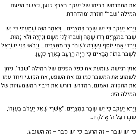
את המתרחש בביתו של יעקב בארץ כנען, כאשר הפעם
המילה "שבר" חוזרת ומהדהדת:
וַיַּרְא יַעֲקֹב כִּי יֶשׁ שֶׁבֶר בְּמִצְרָיִם... וַיֹּאמֶר הִנֵּה שָׁמַעְתִּי כִּי יֶשׁ
שֶׁבֶר בְּמִצְרָיִם רְדוּ שָׁמָּה וְשִׁבְרוּ לָנוּ מִשָּׁם וְנִחְיֶה וְלֹא נָמוּת.
וַיֵּרְדוּ אֲחֵי יוֹסֵף עֲשָׂרָה לִשְׁבֹּר בָּר מִמִּצְרָיִם... וַיָּבֹאוּ בְּנֵי יִשְׂרָאֵל
לִשְׁבֹּר בְּתוֹךְ הַבָּאִים כִּי הָיָה הָרָעָב בְּאֶרֶץ כְּנָעַן.
אוזן רגישה שומעת את כפל הפנים של המילה "שבר". ניתן
לשמוע את המשבר כמו גם את השפע, את הקושי ויחד עמו
את התקווה. ואמנם, המדרש דורש את ריבוי המשמעויות של
המילה הזו:
וַיַּרְא יַעֲקֹב כִּי יֶשׁ שֶׁבֶר בְּמִצְרָיִם. "אַשְׁרֵי שֶׁאֵל יַעֲקֹב בְּעֶזְרוֹ,
שִׂבְרוֹ עַל ה' אֱ־לֹהָיו...
כי יש שבר – זה הרעב; כי יש סבר – זה השובע.