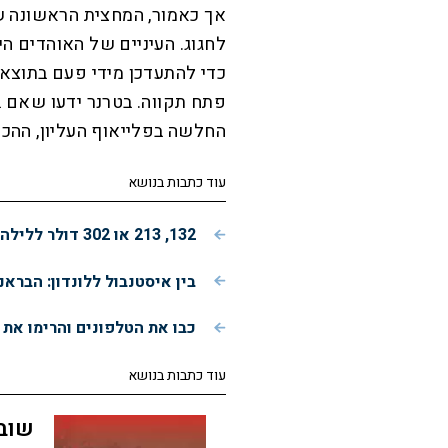
אך כאמור, המחצית הראשונה ש
לחגוג. העיניים של האוהדים ה
כדי להתעדכן מידי פעם בתוצא
פתח תקווה. בטרנר ידעו שאם ב
החלשה בפלייאוף העליון, ההכר
עוד כתבות בנושא
132, 213 או 302 דולר ללילה: איזה מלון בברצלונה נותן הכי הרבה תמורה?
בין איסטנבול ללונדון: הבראנ
כבו את הטלפונים והרימו את
עוד כתבות בנושא
שוב 