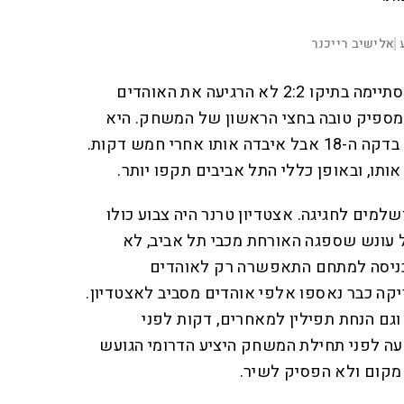
00:00:23
D
אלישיב רייכנר
|
F
u
u
l
צריך להודות שגם המחצית שהסתיימה בתיקו 2:2 לא הרגיעה את האוהדים
l
r
s
c
מספיק טובה בחצי הראשון של המשחק. היא
r
a
e
e
אמנם עלתה ליתרון ראשון כבר בדקה ה-18 אבל איבדה אותו אחרי חמש דקות.
n
t
אותו, ובאופן כללי התל אביבים תקפו יותר.
i
o
שלמים לחגיגה. אצטדיון טרנר היה צבוע כולו
n
ל עונש שספגה האורחת מכבי תל אביב, לא
כניסה למתחם התאפשרה רק לאוהדים
קה כבר נאספו אלפי אוהדים מסביב לאצטדיון.
וגם הנחת תפילין למאחרים, דקות לפני
עה לפני תחילת המשחק היציע הדרומי הגועש
מקום ולא הפסיק לשיר.