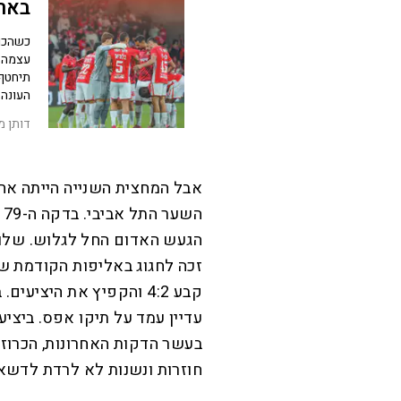
באר
כשהכו
עצמה 
תיחטף 
העונה
דותן מ
אבל המחצית השנייה הייתה אחר
ה
הגעש האדום החל לגלוש. שלוש
זכה לחגוג באליפות הקודמת ש
קבע 4:2 והקפיץ את היצי
עדיין עמד על תיקו אפס. ביציע
בעשר הדקות האחרונות, הכרוז 
חוזרות ונשנות לא לרדת לדשא,
L
o