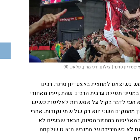
צטדיון טרנר |
צילום:
דני מרון, פלאש 90
ש כשיצאנו למחצית באצטדיון טרנר. רבים
במנייני תפילת ערבית הרבים שהתקיימו מאחורי
א העז לדבר בקול על אפשרות לאליפות כשיש
ן מהמקום השני הוא רק של שתי נקודות. אחרי
אליפות במחזור הסיום, הבאר שבעיים לא
ח לא כשהיריבה על המגרש היא זו שלקחה
ת.