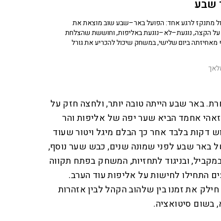
 שבע
ל מתנקז לרגע אחד: הפועל באר–שבע שוב מוצאת את
על הקצה, נוגעת–לא–נוגעת באליפות, וחוששת שהצלחת
מאחיזתה ביום שלישי, במשחק שיכול להכריע את גורל
לאך
ת. באר שבע הייתה טובה יותר, ולחצה חזק על
שער התל אביבי. בדקה ה-79 זאהי אחמד הביא שער יפה של אליפות והר
 דקות בלבד אחר כך הבלם מיגל ויטור שעוד
ל באר שבע לפני שמונה שנים, כבש שער נוסף,
עים. במקביל, ובניגוד לתחזיות, המשחק בפתח תקווה
ים התחילו לחישות על אליפות עוד הערב.
חילק את זמנו בין שלהוב הקהל לבין אזהרות
 בשום סיטואציה.