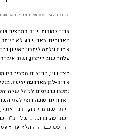
L
o
a
d
חגיגות האליפות של הפועל באר שבע
e
d
M
:
u
P
1
t
l
7
e
a
.
y
2
5
האדומים. באר שבע לא הייתה 
%
עלתה שוב ליתרון, ושוב איבדה 
מצד שני, התנאים מסביב היו מו
אדום-לבן בארבעת יציעיו. בגל
נמכרו כרטיסים לקהל שלה וה
האדומים. שעה וחצי לפני השרי
הייתה שם מוזיקה, הרבה אוכל, 
השקיעה, בדוכנים של חב"ד. ש
והרועש כבר היה מלא עד אפס 