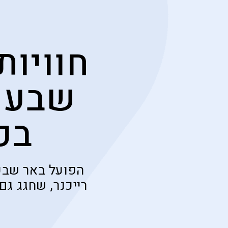
חוויות
שבע א
בכד
הפועל באר שבע
רייכנר, שחגג ג
ס