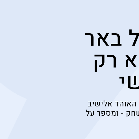
ל באר
א רק
שי
האוהד אלישיב
חק - ומספר על