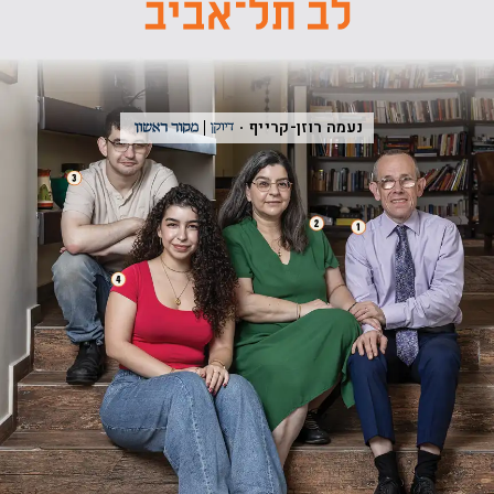
נעמה רוזן-קרייף