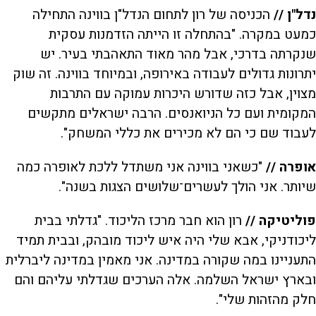
נדל"ן //
הכניסה של רון לתחום הנדל"ן בווינה התחילה
כמעט במקרה. "בהתחלה זו הייתה הזדמנות עסקית
שנקרתה בדרכי, אבל מהר מאוד התאהבתי בעיר. יש
יתרונות גדולים לעבודה באירופה, ובמיוחד בווינה. זה שוק
מצוין, אבל כזה שדורש היכרות עמוקה עם התרבות
המקומית ועם כל הניואנסים. הרבה ישראלים מתקשים
לעבוד שם כי הם לא מכירים את כללי המשחק".
אופרה //
"כשאני בווינה אני משתדל ללכת לאופרה כמה
שיותר. אני הולך לעשרים־שלושים הצגות בשנה".
פוליטיקה //
רון הוא חבר מרכז הליכוד. "גדלתי בבית
ליכודניקי, אבא שלי היה איש ליכוד מובהק, ובבית תמיד
התעניינו במה שקורה במדינה. אני מאמין במדינה ליברלית
ובארץ ישראל השלמה. אלה הערכים שגדלתי עליהם והם
חלק מהזהות שלי".