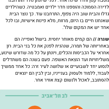
מטבח קטן וחדר שינה אחד. לפני שיונתן נולד התרחבנו
לדירה הסמוכה והוספנו חדר ילדים ואמבטיה. כשהילדים
גדלו והבית שוב היה צפוף, התרחבנו עוד. כך נוצר הבית
שאנחנו חיים בו היום, מרווח, מלא פינות אישיות, ובו לכל
אחד יש את המקום שלו".
שגרה //
הם קמים מאוחר יחסית. בישול ואפייה הם
באחריותה של תמרה, שנהנית לפנק את כל בני הבית. רון
אחראי על הכביסות והכלים, ויונתן על כל מה שדורש שינוע,
משליחויות ועד הוצאת האשפה. פעם בשנה הם משתדלים
לנסוע יחד לשבועיים או שלושה לעיר זרה: כל אחד ממשיך
לעבוד, ללמוד ולעסוק בענייניו, ובין לבין הם יוצאים
להסתובב, לאכול ולנשום קצת אוויר אחר.