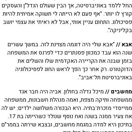
החל ללמד באוניברסיטה, אך הבין שעולם הנדל"ן והעסקים
קורץ לו יותר. "אף פעם לא הייתה לי תשוקה אמיתית להיות
פסיכולוג. התחום עניין אותי, אבל לא ראיתי את עצמי יושב
בקליניקה".
אבא //
"אבא שלי היה דוגמה מצוינת לזה. במשך עשרים
שנה הוא עבד כמכוון פסנתרים כדי לפרנס את המשפחה
בזמן שבנה את הקריירה האקדמית שלו והשלים את
הדוקטורט. רק אחר כך הפך לראש החוג לפסיכולוגיה
באוניברסיטת תל־אביב".
מחשבים //
מיכל גדלה בחולון. אביה היה חבר אגד
ממשפחה ותיקה מצפת, ואמה מנהלת חשבונות, ממשפחה
ממייסדי מזכרת־בתיה. היא הבכורה משלושה ילדים: יש לה
אח צעיר ממנה בשנה ואח נוסף שנולד כשהייתה בת 17.
בתיכון היא למדה במגמת מחשבים, ובצבא שירתה בממר"ם