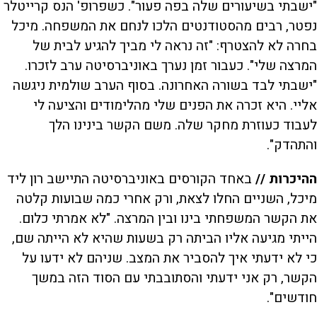
"ישבתי בשיעורים שלה בפה פעור". כשפרופ' הנס קרייטלר
נפטר, רבים מהסטודנטים הלכו לנחם את המשפחה. מיכל
בחרה לא להצטרף: "זה נראה לי מביך להגיע לבית של
המרצה שלי". כעבור זמן נערך באוניברסיטה ערב לזכרו.
"ישבתי לבד בשורה האחרונה. בסוף הערב שולמית ניגשה
אליי. היא זכרה את הפנים שלי מהלימודים והציעה לי
לעבוד כעוזרת מחקר שלה. משם הקשר בינינו הלך
והתהדק".
ההיכרות //
באחד הקורסים באוניברסיטה התיישב רון ליד
מיכל, השניים החלו לצאת, ורק אחרי כמה שבועות קלטה
את הקשר המשפחתי בינו ובין המרצה. "לא אמרתי כלום.
הייתי מגיעה אליו הביתה רק בשעות שהיא לא הייתה שם,
כי לא ידעתי איך להסביר את המצב. שניהם לא ידעו על
הקשר, רק אני ידעתי והסתובבתי עם הסוד הזה במשך
חודשים".