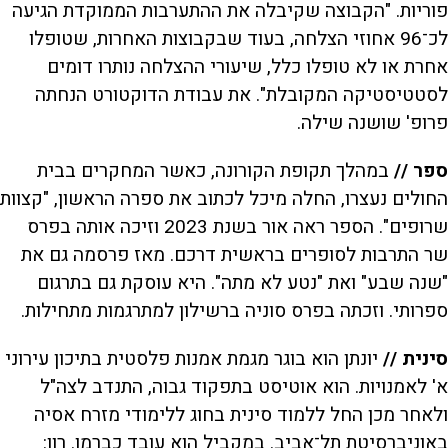
פוריות. "הקבוצה שקיבלה את ההתערבות הממוקדת הגיעה
לכ־96 אחוזי הצלחה, בעוד שבקבוצות האחרות, שטופלו
אחרת או לא טופלו כלל, שיעורי ההצלחה נותרו דומים
לסטטיסטיקה המקובלת". את עבודת הדוקטורט הנחתה
פרופ' שושנה שילה.
ספר //
במהלך תקופת הקורונה, כאשר המחקרים בבית
החולים נעצרו, החלה מיכל לכתוב את ספרה הראשון, "קצוות
שרופים". הספר ראה אור בשנת 2023 וזיכה אותה בפרס
שר התרבות לסופרים בראשית דרכם. מאז פרסמה גם את
"שנה שבע" ואת "נטע לא מתה". היא עוסקת גם בתרגום
ספרותי. וזכתה בפרס סוניה ברשילון למתרגמות מתחילות.
סינית //
יונתן הוא בוגר מגמת אמנות פלסטית בתיכון עירוני
א' לאמנויות. הוא אוטיסט בתפקוד גבוה, התנדב לצה"ל
ולאחר מכן החל ללמוד סינית בחוג ללימודי מזרח אסיה
באוניברסיטת תל־אביב. במקביל הוא עובד כברמן. רון: