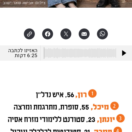
צילום:
אבישג שאר-ישוב
האזינו לכתבה
6:25
דקות