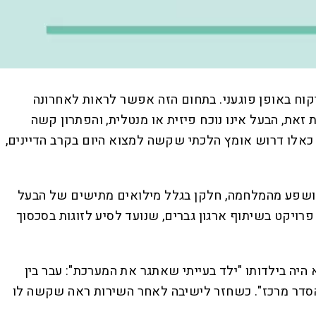
קוח באופן פוגעני. בתחום הזה אפשר לראות לאחרונה
ת זאת, הבעל אינו נוכח פיזית או מנטלית, והפתרון קשה
 כאלו דרוש אומץ הלכתי שקשה למצוא היום בקרב הדיינים,
י הושפע מהמלחמה, חלקן בגלל מילואים מתישים של הבעל
ויקט בשיתוף ארגון גברים, שנועד לסיע לזוגות בסכסוך
בעתיים, הבכור במשפחה עם שתי אחיות. אחותו מירב ז״ל נפטרה ממחלת הסרטן כשהייתה בת 21. הוא היה בילדותו "ילד בעייתי שאתגר את המערכת": עבר בין
ב"הסדר מרכז". כשחזר לישיבה לאחר השירות ראה שקשה לו