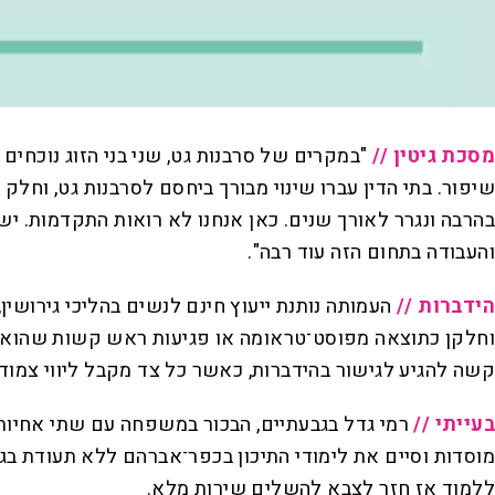
מסכת גיטין //
"במקרים של סרבנות גט, שני בני הזוג נוכח
שיפור. בתי הדין עברו שינוי מבורך ביחסם לסרבנות גט, וחלק 
בהרבה ונגרר לאורך שנים. כאן אנחנו לא רואות התקדמות. י
והעבודה בתחום הזה עוד רבה".
הידברות //
העמותה נותנת ייעוץ חינם לנשים בהליכי גירושי
וחלקן כתוצאה מפוסט־טראומה או פגיעות ראש קשות שהוא ספ
קשה להגיע לגישור בהידברות, כאשר כל צד מקבל ליווי צמוד
בעייתי //
מוסדות וסיים את לימודי התיכון בכפר־אברהם ללא תעודת בג
ללמוד אז חזר לצבא להשלים שירות מלא.