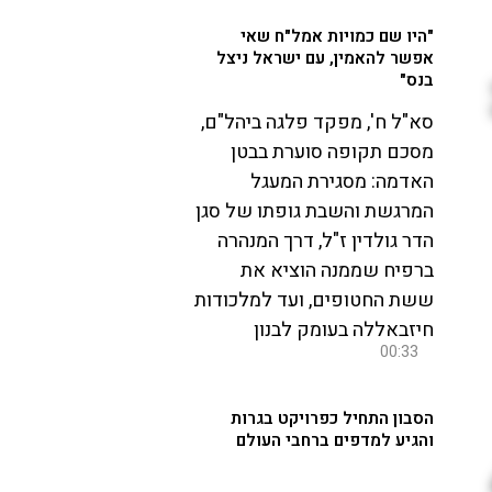
"היו שם כמויות אמל"ח שאי
אפשר להאמין, עם ישראל ניצל
בנס"
סא"ל ח', מפקד פלגה ביהל"ם,
מסכם תקופה סוערת בבטן
האדמה: מסגירת המעגל
המרגשת והשבת גופתו של סגן
הדר גולדין ז"ל, דרך המנהרה
ברפיח שממנה הוציא את
ששת החטופים, ועד למלכודות
חיזבאללה בעומק לבנון
00:33
הסבון התחיל כפרויקט בגרות
והגיע למדפים ברחבי העולם