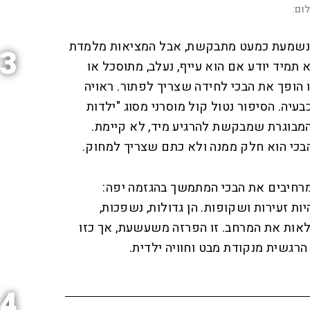
ום:
נשמעת כמעט מתבקשת, אבל המציאות מלמדת
3
תמיד יודע אם הוא עייף, נעלב, מתוסכל או
נו הופך את הבכי לחידה שצריך לפתור. ראויה
בעיה. הסיפור נטול קול מוסרני מסוג "ילדות
 המבוגרת שמבקשת להרגיע מיד, לא קיימת.
הבכי הוא חלק ממנה ולא כתם שצריך למחוק.
רחיבים את הבכי המתמשך בהגזמה יפה:
ת זעירות ושקופות. הן גדולות, נשפכות,
לאות את המרחב. זו הפרזה משעשעת, אך כזו
גשית מנקודת מבט וחוויה ילדית.
4