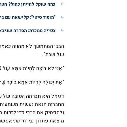
כמה שוקל לווייתן כחול? הטר
"מוטור סיטי": קלישאה עם ג
צפייה ממכרת: הסדרה שניבאה
הבכי המתמשך לא מהווה כאמו
של שבת".
"אֲנִי לֹא רוֹצָה לִהְיוֹת אִמָּא שֶׁל שַׁ
"אַתְּ יְכוֹלָה לִהְיוֹת אִמָּא בּוֹכָה שֶׁ
דניאל היא חברתה הטובה של שי
החברות הזאת נעשית משמעותית
ולהפסיק את הבכי כדי לזכות 
מוצאת פתרון יצירתי שמאפשר ל