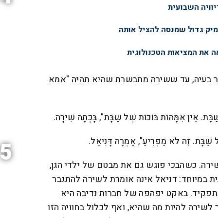
יוויה השבועית
ימיק גדול שמנסה להציל אותה
 את המציאות הטכנולוגית
ר בעיה, עד ששירה מתבשרת שהיא תהיה "אמא
בָּת. אֵין אִמָּהוֹת בּוֹכוֹת שֶׁל שַׁבָּת", בָּכְתָה שִׁירָה.
ל שַׁבָּת. זֶה לֹא מַפְרִיעַ", אָמְרָה דָּנִיאֵל.
5
רה. כשהבכי פוגש גם את מבטם של ילדי הגן,
 במיוחד: דניאל אינה אומרת לשירה להתגבר
בתפקיד. באקט יפהפה של חברות נדיבה היא
שירה להיות מה שהיא, ואף לכלול בחוויה הזו