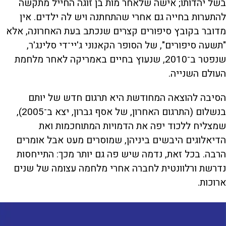
בשל יהדותו; אישה שלאחר מות בן זוגה החייל מתקשה
להתערות בחייה גם אחרי שהתחתנה ויש לה ילדים. אין
מדובר בקובץ סיפורים קצרים שנכתב בעת האחרונה, אלא
"תשעה סיפורים", של הסופר הקאנוני ג'יי־די סלינג'ר,
שנפטר ב־2010, שנעוץ בחיים באמריקה לאחר מלחמת
העולם השנייה.
הסיבה להוצאה המחודשת היא תרגום חדש של יותם
בנשלום (התרגום האחרון, של אסף גברון, יצא ב־2005),
שמצליח ללכוד יפה את הדמויות המתוחכמות ואת
הדיאלוגים היבשים ביניהן, שמוסרים מעט אבל אומרים
הרבה. בכל זאת, נדמה שיש פה גם יותר מכך: התייחסות
נדרשת ורלוונטית לחברה אחרי מלחמה עצומה של שנים
ארוכות.