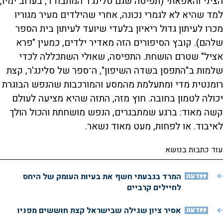
הציני והאפאתי (תפיסה שגם סלינג'ר המתבודד, בערוב ימיו,
למד שהיא לא לגמרי נכונה, אחרי שהילדים מעיר מגוריו
מכרו לעיתון גדול ריאיון בלעדי שיועד לעיתון בית הספר
שלהם). קובץ הסיפורים הזה מאדיר ילדים, כמעין "פרא
אציל" שטרם הושחת. התפיסה, שאולי השתכללה לכדי
שלמות ב"התפסן בשדה השיפון", ה־ספר של סלינג'ר, קצת
רומנטית מדי ומתעלמת מהמסע והמורכבות שהנפש הבוגרת
יכולה לטמון בחובה. חוץ מזה, התזה שהיא מציעה לעולם
קשה מאוד: ברגע שמתבגרים, הנפש מושחתת והכול הולך
לאיבוד. או לפחות, מעט מאוד נשאר.
עוד כתבות בנושא
דעה
המרד בגבעתי חשף את בעיות העומק של היחס
לחיילים קרביים
דעה
אסיר ציון שגילה שבישראל קצת חוששים מפניו