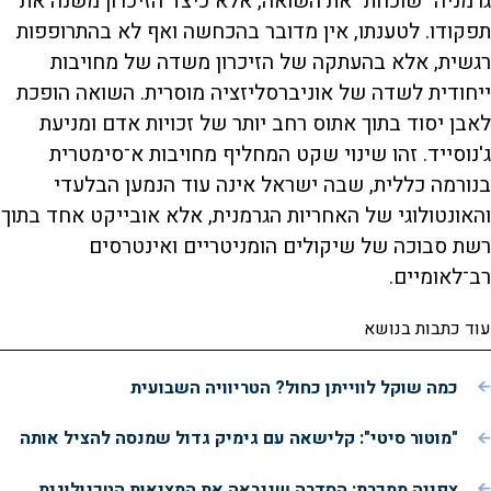
גרמניה "שוכחת" את השואה, אלא כיצד הזיכרון משנה את
תפקודו. לטענתו, אין מדובר בהכחשה ואף לא בהתרופפות
רגשית, אלא בהעתקה של הזיכרון משדה של מחויבות
ייחודית לשדה של אוניברסליזציה מוסרית. השואה הופכת
לאבן יסוד בתוך אתוס רחב יותר של זכויות אדם ומניעת
ג'נוסייד. זהו שינוי שקט המחליף מחויבות א־סימטרית
בנורמה כללית, שבה ישראל אינה עוד הנמען הבלעדי
והאונטולוגי של האחריות הגרמנית, אלא אובייקט אחד בתוך
רשת סבוכה של שיקולים הומניטריים ואינטרסים
רב־לאומיים.
עוד כתבות בנושא
כמה שוקל לווייתן כחול? הטריוויה השבועית
"מוטור סיטי": קלישאה עם גימיק גדול שמנסה להציל אותה
צפייה ממכרת: הסדרה שניבאה את המציאות הטכנולוגית