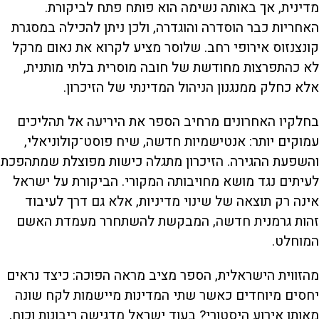
מדינית, אך באותה נשימה הוא פותח פתח לביקורת.
האחריות כבר הוסדרה והוגדרה, ולכן ניתן להכילה במסגרת
קונצנזוס אירופי רחב. שלוסר מציע לקרוא את נאום מרקל
לא כהתפרצות מחודשת של חובה מוסרית בלתי מותנית,
אלא כחלק ממנגנון הניהול המדינתי של הזיכרון.
בחלקיו האחרונים מרחיב הספר את היריעה אל תהליכים
עמוקים יותר: אנטישמיות חדשה, שיח פוסט־קולוניאלי,
והשפעת ההגירה. הזיכרון מתגלה כישות מפוצלת שמתהפכת
לעיתים נגד מושא מחויבותה המקורי. הביקורת על ישראל
אינה רק תוצאה של שינוי מדיניות, אלא גם דרך לעיבוד
זהות גרמנית חדשה, המבקשת להשתחרר מעמדת האשם
המוחלט.
מהזווית הישראלית, הספר מציב מראה הפוכה: כיצד נראים
יחסים מיוחדים כאשר שתי המדינות מיישמות לקח שונה
מאותו אירוע היסטורי? בעוד ישראל מדגישה ריבונות וכוח,