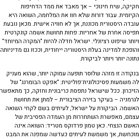
חקיקה, שיח חינוכי – אך מאבד את ממד הדחיפות
הקיומית. עבור דורות שלא חוו את המלחמה, השואה היא
עובדה היסטורית מכוננת, אך לא חוויה אישית. מכאן נובעת
תפיסה אחרת של אחריות: פחות תחושת אשמה קונקרטית
ויותר שיפוט רציונלי. ישראל חדלה להיות "המקרה המיוחד"
והופכת למדינה בעלת היסטוריה ייחודית, וככזו גם מדיניותה
נתונה יותר ויותר לביקורת.
בנקודה זו מזהה שלוסר תופעה עמוקה יותר, שהוא מעניק
לה משמעות פסיכולוגית־פוליטית: "אפקט הבומרנג" של
הזיכרון. ככל שישראל נתפסת כריבונית וחזקה, כך מתאפשר
לגרמניה – בעיקר בזירה הציבורית – למתן את תחושת
האשמה. הביקורת על ישראל, לעיתים בשם לקחי השואה
עצמם, מאפשרת השתחררות מן העמדה הפסיבית של
האשם הנצחי. כאן טמון פרדוקס מטריד: השואה אינה
מוכחשת, אך משמשת לעיתים כעדשה שמפנה את המבט