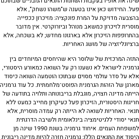
שינה את אופיו בעקבות השתנות התנאים המבניים שבתוכם
פעל. החידוש כאן אינו בטענה ש"משהו נשחק", אלא
בהצבעה מדויקת על המרת פונקציה: מזיכרון ככפייה
מוסרית לזיכרון כמשאב מנוהל וביורוקרטי. אין מדובר
בהתרופפות הזיכרון אלא בארגונו מחדש; לא בשכחה, אלא
ברציונליזציה של מושג האחריות.
התזה המרכזית של שלוסר היא שהיחסים המיוחדים בין
גרמניה לישראל לא נשענו רק על השואה כמאורע היסטורי,
אלא על סדר עולמי מסוים שבתוכו הוטמעה השואה כיסוד
מארגן של הזהות הגרמנית הפוסט־מלחמתית. כל עוד גרמניה
הייתה מדינה חצויה, מוגבלת בריבונותה ותלויה בתודעה של
חריגות היסטורית, הזיכרון פעל כעיקרון מחייב כמעט ללא
תנאי. האחריות לשואה לא הייתה רק עמדה מוסרית, אלא
תנאי יסודי ללגיטימציה בינלאומית ולשיבה הדרגתית
למשפחת העמים. איחוד גרמניה בשנת 1990 שינה מן
היסוד את התנאים הללו; גרמניה חזרה להיות מדינה ריבונית