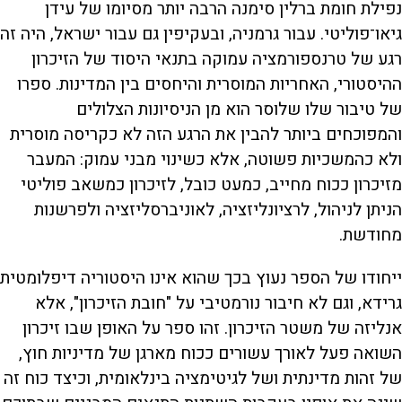
נפילת חומת ברלין סימנה הרבה יותר מסיומו של עידן
גיאו־פוליטי. עבור גרמניה, ובעקיפין גם עבור ישראל, היה זה
רגע של טרנספורמציה עמוקה בתנאי היסוד של הזיכרון
ההיסטורי, האחריות המוסרית והיחסים בין המדינות. ספרו
של טיבור שלו שלוסר הוא מן הניסיונות הצלולים
והמפוכחים ביותר להבין את הרגע הזה לא כקריסה מוסרית
ולא כהמשכיות פשוטה, אלא כשינוי מבני עמוק: המעבר
מזיכרון ככוח מחייב, כמעט כובל, לזיכרון כמשאב פוליטי
הניתן לניהול, לרציונליזציה, לאוניברסליזציה ולפרשנות
מחודשת.
ייחודו של הספר נעוץ בכך שהוא אינו היסטוריה דיפלומטית
גרידא, וגם לא חיבור נורמטיבי על "חובת הזיכרון", אלא
אנליזה של משטר הזיכרון. זהו ספר על האופן שבו זיכרון
השואה פעל לאורך עשורים ככוח מארגן של מדיניות חוץ,
של זהות מדינתית ושל לגיטימציה בינלאומית, וכיצד כוח זה