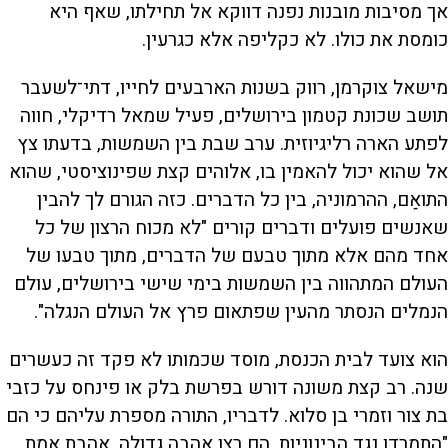
אך מסיבות מובנות נפנה דווקא אל תחילתו, שאף היא
כומסת את כולו. לא כקליפה אלא כגרעין.
מישאל צוקרמן, רווק בשנות הארבעים לחייו, דתי־לשעבר
תושב שכונת קטמון בירושלים, פעיל שמאל רדיקלי, חווה
לפתע הארה רליגיוזית. ערב שבת בין השמשות, בדעתו צץ
אל שהוא יכול להאמין בו, אלוהים קצת שפינוציסטי, שהוא
התואַם, ההרמוניה, בין כל הדברים. כזה הגורם לך להבין
שאנשים פועלים ודברים קורים "לא מכוח הרצון של כל
אחד מהם אלא מתוך טבעם של הדברים, מתוך טבעו של
העולם המתהווה בין השמשות בימי שישי בירושלים, עולם
הנמלים הנסתר מהעין שפתאום פרץ אל העולם הנגלה".
הוא צועד לבית הכנסת, מוסד שכמותו לא פקד זה כעשרים
שנה. רב קצת משונה דורש בפרשת בלק או פינחס על כזבי
בת צור וזמרי בן סלוא. לדבריו, התורה מספרת עליהם כי הם
"התמרדו נגד הבינוניות, הם רצו אהבה גדולה, אהבת אמת,