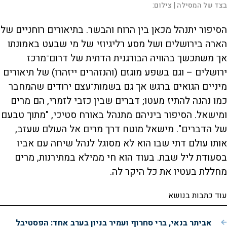
בצד של המסילה |
צילום:
הסיפור יתנהל מכאן בין הרוח והבשר. בתיאורים רוחניים של
הארה בירושלים ושל מסע רליגיוזי של מי שבעט באמונתו
אך משתכשך בהוויה הבורגנית הדתית של דרום־מרכז
ירושלים – וגם בשפע מוגזם (והנזהרים ייזהרו) של תיאורים
מיניים הגואים ברגש אך גם בשמות־עצם ירודים שהמחבר
כמו נהנה להתיז מעטו; דברים שבין כזבי לזמרי, הם מרים
ומישאל. הסיפור ביניהם מתנהל באורח סטיכי, "מתוך טבעם
של הדברים". מישאל מוטח דרך מרים אל העולם שעזב,
אותו עולם דתי שבו הוא לא מסוגל לנהל שיחה עם אביו
בסעודת ליל שבת. בעוד הוא חי ממילא במתירנות, מרים
מחללת בעטיו את כל היקר לה.
עוד כתבות בנושא
אביתר בנאי, ברי סחרוף ועמיר בניון בערב אחד: הפסטיבל