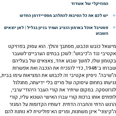
המוזיקלי של אשדוד
יש לכם את כל הסיבות להתלהב מספיידרמן החדש
פסטיבל אוכל בארמון הנציב ועמיר בניון בגליל | לאן יוצאים
השבוע
מישאל כובש ונכבש, מסתבך והולך. הוא עסוק בפרויקט
אקטיבי נגד ה"כיבוש": לשכן בבתים הערביים־לשעבר
בקטמון שלו, למשך שבוע אחד, צאצאים של בעליהם
שברחו ב־1948, כדי להנכיח את הנכבה ואת אפשרות
ה"שיבה". ניסיון אקטיבי זה לכבוש את המציאות עימו בבית,
נגיעתו בתחום עיסוקה של מרים בלי ידיעתה, מתגלגל
לגרוטסקה. במקום שיתיר את קורי העבר היהודי־ערבי,
לופתים אותו ברכּות קורי עברו האישי השנוא עליו, קורי
הרגש הדתי והחברה הדתית. דעותיו הקדומות על המגזר
ה"קיצוני" אינן משתנות, ומרים הא־פוליטית לא נותנת להם