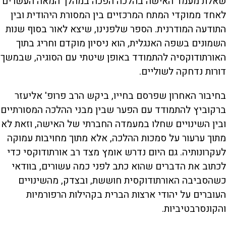
שאלת מעמד האישה בהלכה הפכה במהלך המאה העשרים
לאחד ממוקדי המתח המרכזיים בין המסורת היהודית ובין
התודעה המודרנית. הספר שלפנינו, שיצא לאור בסוף שנות
השמונים בשפה האנגלית, הוא ניסיון מוקדם וחריג בתוך
האורתודוקסיה להתמודד באופן שיטתי עם הסוגיה, שבמשך
דורות נדחקה לשוליים.
בחיבור האחרון שפרסם בחייו, ביקש הרב פרופ' אליעזר
ברקוביץ להתמודד עם הפער שבין מבני ההלכה המסורתיים
ובין השינויים שחלו במעמדה החברתי של האישה, וזאת לא
מתוך ערעור על סמכות ההלכה, אלא מתוך מחויבות עמוקה
לעקרונותיה. גם היום נדרש אומץ מצד רב אורתודוקסי כדי
לכתוב את הדברים שהוא כתב לפני כמה עשורים, בוודאי
כשהסביבה האורתודוקסית חוששת, ובצדק, מהשינויים
העוברים על יהודי ארצות הברית בקהילות הרפורמיות
והקונסרבטיביות.