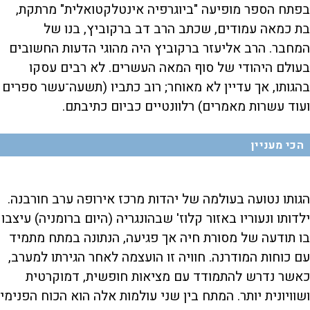
בפתח הספר מופיעה "ביוגרפיה אינטלקטואלית" מרתקת,
בת כמאה עמודים, שכתב הרב דב ברקוביץ, בנו של
המחבר. הרב אליעזר ברקוביץ היה מהוגי הדעות החשובים
בעולם היהודי של סוף המאה העשרים. לא רבים עסקו
בהגותו, אך עדיין לא מאוחר; רוב כתביו (תשעה־עשר ספרים
ועוד עשרות מאמרים) רלוונטיים כביום כתיבתם.
הכי מעניין
הגותו נטועה בעולמה של יהדות מרכז אירופה ערב חורבנה.
ילדותו ונעוריו באזור קלוז' שבהונגריה (היום ברומניה) עיצבו
בו תודעה של מסורת חיה אך פגיעה, הנתונה במתח מתמיד
עם כוחות המודרנה. חוויה זו הועצמה לאחר הגירתו למערב,
כאשר נדרש להתמודד עם מציאות חופשית, דמוקרטית
ושוויונית יותר. המתח בין שני עולמות אלה הוא הכוח הפנימי