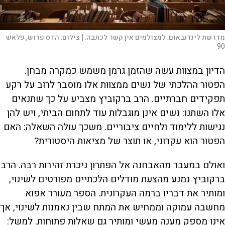
מדרשת לינדנבאום. למצולמים אין קשר לכתבה. |
צילום:
הדס פרוש, פלאש
90
הדיון במצוות עשה שהזמן גרמן משמש כמקרה מבחן.
הפטור ההלכתי של נשים ממצוות אלו מוסבר לרוב על רקע
תפקידים חברתיים. הרב ברקוביץ מצביע על כך שתנאים
אלו השתנו: נשים אינן מוגבלות עוד לתחום הביתי, ויש להן
נגישות ללימוד ולחיים ציבוריים. משכך עולה השאלה: האם
הפטור הוא עקרוני, או תוצר של מציאות היסטורית?
ואולם במעבר מהאבחנה אל הפתרון ניכרת זהירות רבה. הרב
ברקוביץ נמנע מהצעת מודלים הלכתיים מפורטים לשינוי,
ומותיר את דבריו ברמה העקרונית. הספר מעורר אפוא
מחשבה עמוקה וממחיש את המתח שבין נאמנות לשינוי, אך
אינו מספק מענה מעשי ומותיר גם שאלות פתוחות. למשל: