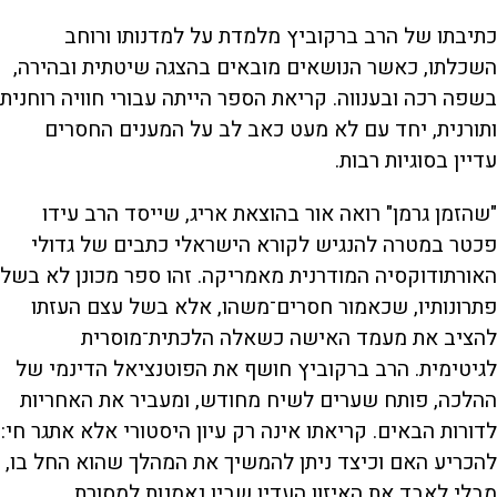
כתיבתו של הרב ברקוביץ מלמדת על למדנותו ורוחב
השכלתו, כאשר הנושאים מובאים בהצגה שיטתית ובהירה,
בשפה רכה ובענווה. קריאת הספר הייתה עבורי חוויה רוחנית
ותורנית, יחד עם לא מעט כאב לב על המענים החסרים
עדיין בסוגיות רבות.
"שהזמן גרמן" רואה אור בהוצאת אריג, שייסד הרב עידו
פכטר במטרה להנגיש לקורא הישראלי כתבים של גדולי
האורתודוקסיה המודרנית מאמריקה. זהו ספר מכונן לא בשל
פתרונותיו, שכאמור חסרים־משהו, אלא בשל עצם העזתו
להציב את מעמד האישה כשאלה הלכתית־מוסרית
לגיטימית. הרב ברקוביץ חושף את הפוטנציאל הדינמי של
ההלכה, פותח שערים לשיח מחודש, ומעביר את האחריות
לדורות הבאים. קריאתו אינה רק עיון היסטורי אלא אתגר חי:
להכריע האם וכיצד ניתן להמשיך את המהלך שהוא החל בו,
מבלי לאבד את האיזון העדין שבין נאמנות למסורת