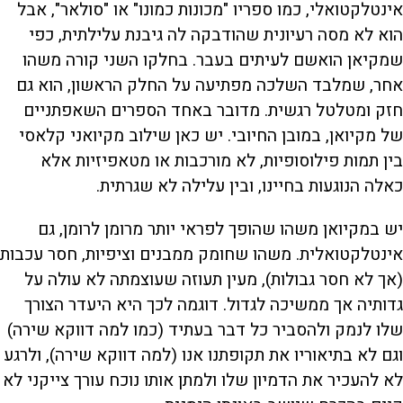
אינטלקטואלי, כמו ספריו "מכונות כמונו" או "סולאר", אבל
הוא לא מסה רעיונית שהודבקה לה גיבנת עלילתית, כפי
שמקיאן הואשם לעיתים בעבר. בחלקו השני קורה משהו
אחר, שמלבד השלכה מפתיעה על החלק הראשון, הוא גם
חזק ומטלטל רגשית. מדובר באחד הספרים השאפתניים
של מקיואן, במובן החיובי. יש כאן שילוב מקיואני קלאסי
בין תמות פילוסופיות, לא מורכבות או מטאפיזיות אלא
כאלה הנוגעות בחיינו, ובין עלילה לא שגרתית.
יש במקיואן משהו שהופך לפראי יותר מרומן לרומן, גם
אינטלקטואלית. משהו שחומק ממבנים וציפיות, חסר עכבות
(אך לא חסר גבולות), מעין תעוזה שעוצמתה לא עולה על
גדותיה אך ממשיכה לגדול. דוגמה לכך היא היעדר הצורך
שלו לנמק ולהסביר כל דבר בעתיד (כמו למה דווקא שירה)
וגם לא בתיאוריו את תקופתנו אנו (למה דווקא שירה), ולרגע
לא להעכיר את הדמיון שלו ולמתן אותו נוכח עורך צייקני לא