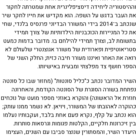
וההיסטוריה ליחידה דיסציפלינרית אחת שמטרתה לחקור
את העבר בדגש על השפה. הוא מקדיש את חייו לחקר שיר
שנכתב ב־2014 בידי המשורר הבדיוני פרנסיס בלנדי, שחי
את כל המניירות הכוכבניות הילדותיות של צורך תמידי
בתשומת לב, וצורך תמידי להילחם בו. מדובר בדמות כמעט
סטריאוטיפית ופארודית של משורר אגוצנטרי שלעולם לא
רואה את האחר ואיננו מעורר חיבה כזית; החלק השני של
הספר חושף צד מפלצתי ומבעית באישיותו.
השיר המדובר נכתב כ"כליל סונטות" (מחזור שבו כל סונטה
נפתחת בשורה הסוגרת של הסונטה הקודמת, והאחרונה
חוזרת אל הראשונה) והוקרא באוזני מספר מועט של נוכחים
כהוקרה לאהובתו של המשורר, ויויאן. לא נשמר ממנו עותק;
הוא נכתב על קלף, נקרא פעם אחת בלבד, ועקבותיו נעלמו
בין זיכרונות חלקיים, הקלטות פגומות וגרסאות סותרות.
היעדר השיר, והמסתורין שנוצר סביבו עם השנים, העצימו