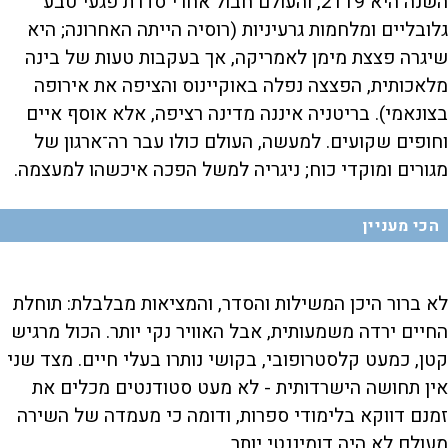
השנה היא 2119, והעולם חבול אחרי סדרת פגעי טבע
גלובליים ומלחמות גרעיניות (רוסיה הייתה האחרונה; היא
שיגרה פצצת מימן לאמריקה, אך בעקבות טעות של בינה
מלאכותית, הפצצה נפלה באוקיינוס והציפה את אירופה
בצונאמי). בריטניה איננה מדינה רציפה, אלא אוסף איים
וחופים שקועים. למעשה, העולם כולו עבר רה־ארגון של
מגורים ומוקדי כוח; ניגריה למשל הפכה איכשהו למעצמה.
הכי מעניין
לא ברור היכן המשילות והסדר, והמציאות מבלבלת: תוחלת
החיים ירדה משמעותית, אבל האוויר נקי יותר. הכול מרגיש
קטן, כמעט קלסטרופובי, בקושי נותרו בעלי חיים. מצד שני
אין תחושה הישרדותית - לא מעט סטודנטים מכלים את
זמנם דווקא בלימודי ספרות, ודומה כי מעמדה של השירה
מעולם לא היה דומיננטי יותר.