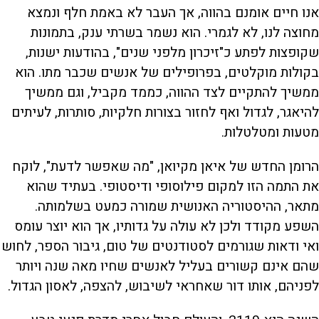
אנו חיים אומנם בהווה, אך העבר לא באמת חלף ונמצא
מחוצה לנו, לא לגמרי. הוא נשמר בשרתי ענק, בתמונות
שקופצות לפתע כ"זיכרון מלפני שנים", בהודעות ישנות,
בקולות מוקלטים, בפרופילים של אנשים שכבר מתו. הוא
ממשיך להתקיים לצד ההווה, כממד מקביל, וגם ממשיך
להיאגר, לגדול ואף לחזור בצורות חלקיות, סותרות, לעיתים
מטעות ומטלטלות.
הרומן החדש של איאן מקיואן, "מה שאפשר לדעת", לוקח
את התמה הזו למקום פילוסופי ודיסטופי. בעתיד שהוא
מתאר, ההיסטוריה האנושית שמורה כמעט בשלמותה.
השפע מקודד ולכן לא עולה על גדותיו, אך הוא יוצר עומס
ואי ודאות שגורמים לסטודנטים של טום, גיבור הספר, לחוש
שהם אינם קשורים בעליל לאנשים שחיו מאה שנה ויותר
לפניהם, אותו דור שאחראי לשיבוש, להצפה, לאסון הגדול.