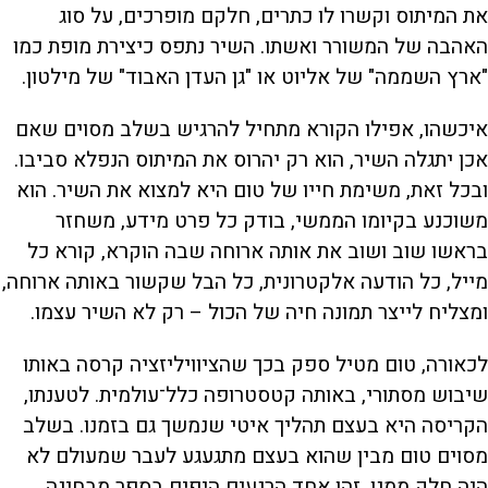
את המיתוס וקשרו לו כתרים, חלקם מופרכים, על סוג
האהבה של המשורר ואשתו. השיר נתפס כיצירת מופת כמו
"ארץ השממה" של אליוט או "גן העדן האבוד" של מילטון.
איכשהו, אפילו הקורא מתחיל להרגיש בשלב מסוים שאם
אכן יתגלה השיר, הוא רק יהרוס את המיתוס הנפלא סביבו.
ובכל זאת, משימת חייו של טום היא למצוא את השיר. הוא
משוכנע בקיומו הממשי, בודק כל פרט מידע, משחזר
בראשו שוב ושוב את אותה ארוחה שבה הוקרא, קורא כל
מייל, כל הודעה אלקטרונית, כל הבל שקשור באותה ארוחה,
ומצליח לייצר תמונה חיה של הכול – רק לא השיר עצמו.
לכאורה, טום מטיל ספק בכך שהציוויליזציה קרסה באותו
שיבוש מסתורי, באותה קטסטרופה כלל־עולמית. לטענתו,
הקריסה היא בעצם תהליך איטי שנמשך גם בזמנו. בשלב
מסוים טום מבין שהוא בעצם מתגעגע לעבר שמעולם לא
היה חלק ממנו. זהו אחד הרגעים היפים בספר מבחינה