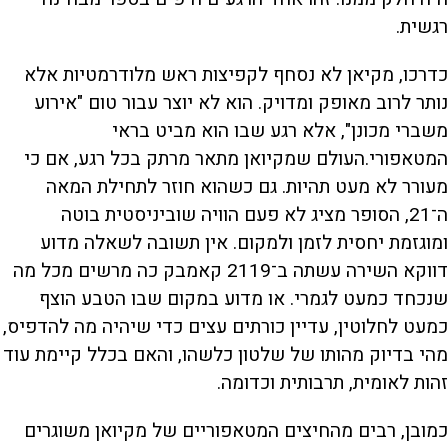
רגשית.
כדרכו, מקיאן לא נסחף לקפיצות ראש מלודרמטיות אלא
נותר לרוב מאופק ומדויק. הוא לא יוצר עבור טום "אירוע
משברי מכונן", אלא רגע שבו הוא מביט בראי
המטאפורי.העולם שמקיואן מתאר מרתק בכל רגע, אם כי
מעורר לא מעט תהיות. גם כשהוא חוזר לתחילת המאה
ה־21, הסופר מציג לא פעם הוויה שוביניסטית בוטה
ומוגזמת יחסית לזמן ולמקום. אין תשובה לשאלה מדוע
דווקא השירה עשתה ב־2119 קאמבק כה מרשים מכל מה
שנכחד כמעט לגמרי. או מדוע במקום שבו הטבע הוצף
כמעט לחלוטין, עדיין כורתים עצים כדי שיהיה מה להדפיס,
מהי בדיוק מהותו של שלטון כלשהו, והאם בכלל קיימת עוד
זהות לאומית, תרבותית וכדומה.
כמובן, רבים מהחיצים המטאפוריים של מקיואן משוגרים