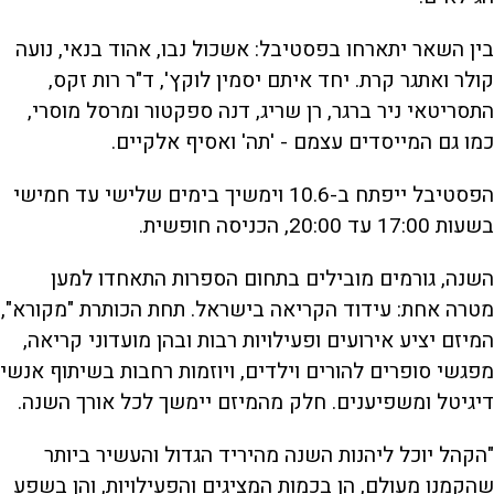
בין השאר יתארחו בפסטיבל: אשכול נבו, אהוד בנאי, נועה
קולר ואתגר קרת. יחד איתם יסמין לוקץ', ד"ר רות זקס,
התסריטאי ניר ברגר, רן שריג, דנה ספקטור ומרסל מוסרי,
כמו גם המייסדים עצמם - 'תה' ואסיף אלקיים.
הפסטיבל ייפתח ב-10.6 וימשיך בימים שלישי עד חמישי
בשעות 17:00 עד 20:00, הכניסה חופשית.
השנה, גורמים מובילים בתחום הספרות התאחדו למען
מטרה אחת: עידוד הקריאה בישראל. תחת הכותרת "מקורא",
המיזם יציע אירועים ופעילויות רבות ובהן מועדוני קריאה,
מפגשי סופרים להורים וילדים, ויוזמות רחבות בשיתוף אנשי
דיגיטל ומשפיענים. חלק מהמיזם יימשך לכל אורך השנה.
"הקהל יוכל ליהנות השנה מהיריד הגדול והעשיר ביותר
שהקמנו מעולם, הן בכמות המציגים והפעילויות, והן בשפע