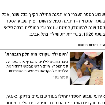
שבוע הספר העברי הוא חגיגת תחילת הקיץ בכל שנה, אבל
בשנה הנוכחית - החגיגה כפולה: השנה יציין שבוע הספר
100 שנה להיווסדו, כמיזם שנוצר ע"י המו"לית ברכה פלאי
בשנת 1926, בשדרות רוטשילד בתל אביב.
עוד כתבות בנושא
"היום ילד שקורא הוא חלק מנבחרת"
כיצד גורמים לילדים להעדיף את הספר על
פני המסך? מיזם חדש מבקש להחזיר את
הילדים אל הקריאה באמצעות השתייכות
למועדון חברים, פעילויות מהנות ומפגשים
פנינה גפן
עם סופרים ושחקנים
אירועי שבוע הספר יתחילו בעוד שבועיים בדיוק, ב-9.6,
כשהמוקדים העיקריים הם כיכר ספרא בירושלים ומתחם