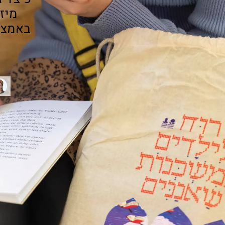
מיז
באמצע