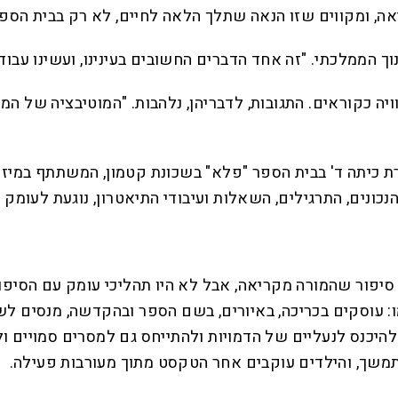
יאה, ומקווים שזו הנאה שתלך הלאה לחיים, לא רק בבית הספר
וך הממלכתי. "זה אחד הדברים החשובים בעינינו, ועשינו עבו
ויה כקוראים. התגובות, לדבריהן, נלהבות. "המוטיבציה של ה
ת כיתה ד' בבית הספר "פלא" בשכונת קטמון, המשתתף במיזם. 
כונים, התרגילים, השאלות ועיבודי התיאטרון, נוגעת לעומק
ו סיפור שהמורה מקריאה, אבל לא היו תהליכי עומק עם הסיפו
: עוסקים בכריכה, באיורים, בשם הספר ובהקדשה, מנסים לש
היכנס לנעליים של הדמויות ולהתייחס גם למסרים סמויים ו
משך, והילדים עוקבים אחר הטקסט מתוך מעורבות פעילה.