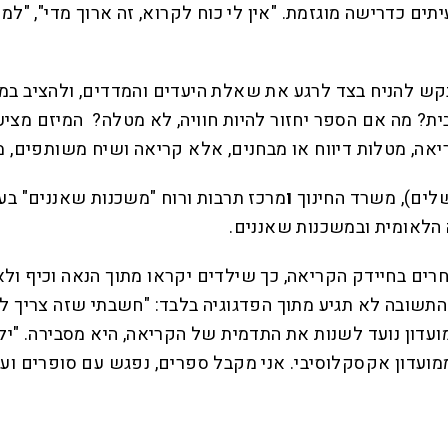
תים כדרישה מוגזמת. "אין לי כוח לקרוא, זה ארוך מדי", 
בקש להניח בצד לרגע את שאלת היעדים והמדדים, ולהציב במר
ת? מה אם הספר יחזור להיות חוויה, לא מטלה? המיזם מציע 
קריאה, מטלות דיווח או מבחנים, אלא קריאה ושיח משותפים, 
שלים), משרד החינוך
ו
מרכז תרבות ורוח "משכנות שאננים" בע
 הלאומית ובמשכנות שאננים.
ים בחיידק הקריאה, כך שילדים יקראו מתוך הנאה וכיף ולא כ
שובה לא תגיע מתוך הפדגוגיה בלבד: "חשבתי שזה צריך להיו
המועדון נועד לשנות את התדמית של הקריאה, היא מסבירה. "י
ועדון אקסקלוסיבי. אני מקבל ספרים, נפגש עם סופרים ועו