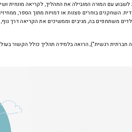
 לשבוע עם המורה המובילה את התהליך, לקריאה מונחית וש
דית. השחקנים בוחרים סצנות או דמויות מתוך הספר, ממחיז
ים משתתפים בה, מגיבים וממשיכים את הקריאה דרך גוף, קול
ורטי של התוכנית נשען על תפיסת ה־SEL ("למידה חברתית רגשית"), הרואה בלמידה ת