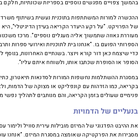
בהמשך צפויים מפגשים נוספים בספריות שכונתיות, חלקם בש
ההכשרה למורות המשתתפות בתוכנית נעשית בשיתוף משרד הח
של הפרויקט. "על רקע היעדר הקריאה בעידן הדיגיטלי", היא א
מעוררת גאווה שתמשוך אליה מעגלים נוספים". מרכז משכנות
הספרותי הפועם בו. "אנחנו בית לתוכניות ואירועי ספרות ותר
כדי שיצמח כאן דור קורא ויוצר. בשנתיים האחרונות, בנוסף ל
הסופר או הסופרת שכתבו אותו, ולשוחח איתם עליו".
במסגרת ההשתלמות נחשפות המורות לסדנאות תיאטרון, כתיבה 
בקריאה, כמו הזדהות עם קונפליקט או מצוקה של הדמות, ולא
פנימיים שעולים בזמן הקריאה, והם מנותבים לתהליך נפשי מי
בנעליים של הדמויות
את ההיבט הפדגוגי של המיזם מובילות עירית סוויל ולימור עסי
מסבירות את הפרקטיקה שאומצה במסגרת המיזם. "אנחנו עוסקו