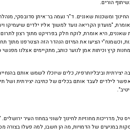
יתוף הורים.
ינוך ומשכנות שאננים. ד"ר נעמה בר־איתן סדובסקי, מנהל
ומרת, "מועדון הקריאה נועד למשוך אליו ילדים שיעמיקו ויע
 שאננים, היא אומרת, לוקח חלק בפרויקט מתוך רצון לתרום
בות, וכשמנח"י הציעו את המיזם הנהדר הזה הצטרפנו מתוך תח
מחנות קיץ וכיתות אמן לנוער כותב, מתקיימים אצלנו מפגשי 
יצירתית וביבליותרפיה, כלים שיוכלו לשמש אותם בהנחיית 
פשר לילדים לעבד אותם בכלים של כתיבה יצירתית ושל תיאטר
טיב".
ס טל, מדריכות מחוזיות לחינוך לשוני במחוז העיר ירושלים. 
ת במניעים של הדמויות, מה הן חשבו, למה פעלו בצורה מסוי