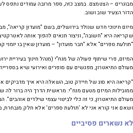
מבוגרים – הצטמצם. במצב כזה, ספר מרובה עמודים נתפס לעי
הדור הצעיר שוב ושוב.
מיזם חינוכי חדש שנולד בירושלים, בשם "מועדון קריאה", מ
שקריאה היא "חשובה", וניצור תנאים להפוך אותה לאטרקטיבי
"תולעת ספרים" אלא "חבר מועדון" – מועדון שאין בו יומני 
המיזם, פרי שיתוף פעולה של מנח"י (מנהל חינוך בעיריית ירו
מעולם התיאטרון, מפגשים עם סופרים ואירועי שיא בספרייה
"קריאה היא סוג של חיידק טוב, השאלה היא איך מדביקים אחר
ממובילות המיזם מטעם מנח"י. מראשית הדרך היה ברור לה שהת
מעולם התיאטרון, כי זה כלי לביטוי עצמי שילדים אוהבים". 
ושאם אני קורא אני לא 'תולעת ספרים' אלא חלק מנבחרת, ממ
לא נשארים פסיביים