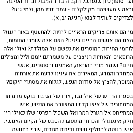
ועד סופו; כיון שנסתכל הקב"ה בדור המבול ובדור הפלגה
וראה שמעשיהם מקולקלים - עמד וגנזו מהן, ולמי גנזו?
לצדיקים לעתיד לבוא (חגיגה יב, א).
מי הם אותם צדיקים הראויים לחזות ולהתעטף באור הגנוז?
האם הם אנשים החיים בינינו? האם אלה שומרי החומות,
לוחמי החירות המוסרים את נפשם על המולדת? ואולי אלה
הרופאים והאחיות הניצבים על משמרתם יומם וליל ומצילים
חיים? ושמא מורי ההוראה, האמנים והסופרים, אנשי
המחקר והמדע, המאירים את עינינו לדעת את אורחות
המוסר, להציץ אל סודות הנפש, לגלות את מסתרי היקום?
בספרו החדש של איל מגד, אורו של הגיבור בוקע מדמותו
המסתורית של איש קדוש המשובב את הנפש, איש
המתייחס אל הגורל המר ואל השכול הפרטי שלו כאילו היו
חלק אינטגרלי והכרחי מתופעות הטבע של הקיום האנושי.
איש הנוטה להחליף נשים ודירות מגורים, שרוי בתנועה