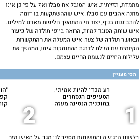
מתמדת, תזזיתית. איש הסובל את סבלו ואף על פי כן אינו
מתנה אהבים עם סבלו. איש שההשתקעות בו דומה
להתבוננות בנוף, יצור חי המתהפך חליפות מאדם למילים.
איש שותק הסוגד למוות, הרואה ביופי תולדה של כיעור
ובאושר תולדה של צער. איש המעלה את ההתקשרות
הקיומית עם הזולת לדרגת ההתנתקות עימו, המהפך את
עלילות החיים לנשמת החיים עצמם.
הכי מעניין
רע מכדי להיות אמיתי:
"הו
הסעיפים הנסתרים
קפה
בתוכנית הנסיגה מעזה
קוו"
2
1
בלשונו הרגישה והמושחזת מספר לנו מגד על האיש הזה,