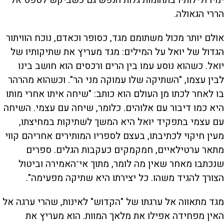
הררי הגאולה.
אולם יותר מכול משתומם מגד, כסופר וכאדם, נוכח הוויתור
הגדול של יואל על המילים: מגד מעריץ את שתיקותיו של
יואל. כשהוא נוסע עמו בין הרים ורכסים הוא חושב בינו
לבין עצמו, "השתיקה שלו עמוקה מני הר". וכשהוא מהרהר
בו לאחר לכתו מן העולם הוא כותב: "שיחה איתו אחרי מותו
היא כמו דיבור עם אלוהים. כלומר, שיחה עם עצמי. השיחה
עם עצמי בתפקיד יואל היא המשך לשתיקות במחיצתו,
מעין חיקוי לכתיבתו, בעצם לספריו המותירים אחריהם קווי
מתאר ערטילאיים, חמקמקים כעקבות הגלים. ספרים
שנכתבו מאחר שאין מה לומר, מתוך אי־האמירה וביטול
הצורך להגיד משהו. כל יצירתו היא שתיקה מפעימה".
מגד מתאווה אל ערגתו של "הקדוש" לאינות, שהרי ערגה אל
האין מפחידה אפילו את מלאך המוות. הוא מעריץ את