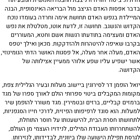
הדתית. ביסוד חוויה זו ניצבת ההבנה האנושית המבעיתה
בדבר אפסות האדם הניצב מול הבריאה האינסופית, הבנה
המיילדת בנפש האדם תחושת אימה וחרדה בעומדו נוכח
הקדוש והנשגב. תחושה זו, לדעת אוטו, מטלטלת את נפש
האדם ומעצימה בתודעתו רגשות אשם וחטא, המעוררים
בקרבו שאיפה להיטהרות ולהזדקקות. מכאן ואילך יטפס
האדם, מעלה אחר מעלה, אל פסגות האושר הדתי הנומינוזי,
אשר ישפיע עליו שפע אלוהי ממעיין אצילותה של
הקדושה.
יואל הופמן דר לסירוגין ביישוב מעלות ובעיר הגלילית צפת,
מקומות המקבלים ביטוי ספרותי הולם לאורך ספרו של מגד
ברמזים קבליים, ברזים ובטמירין. מגד משורר להופמן שיר
למעלות. הוא סוגד לרפיפותו הפיזית, לדרכי חייו הסגפניות,
לתחושתו חסרת הבית, להישענותו על חוסר התוחלת,
להשתחררותו מעבודת המילים, לנידויו העצמי מן העולם,
לגרסת תפילת הישועה שלו ביוונית, לבדידותו, לנזירותו.