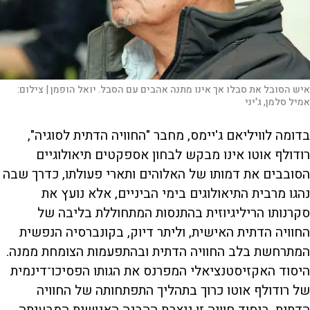
איש הסובל את סבלו אך אינו מתנה אהבים עם הסבל. יואל הופמן |
צילום:
אמיל סלמן, ג'יני
בדומה לוויליאם ג'יימס, מחבר "החוויה הדתית לסוגיה",
רודולף אוטו אינו מבקש לבחון אספקטים תיאולוגיים
הסובבים את דמותו של האלוהים ותארי פעולתו, כדרך שבה
נהגו מרבית התיאולוגים בימי הביניים, אלא נועץ את
סקרנותו הריליגיוזית בהתנסות המתחוללת בליבה של
החוויה הדתית האישית, וליתר דיוק, בקונברסיה הנפשית
המתרחשת בלב החוויה הדתית ובהתפעמות הצומחת ממנה.
היסוד האקזיסטנציאלי המפרנס את הגותו הפסיכו־דינמית
של רודולף אוטו כרוך בתהליך התפתחותה של החוויה