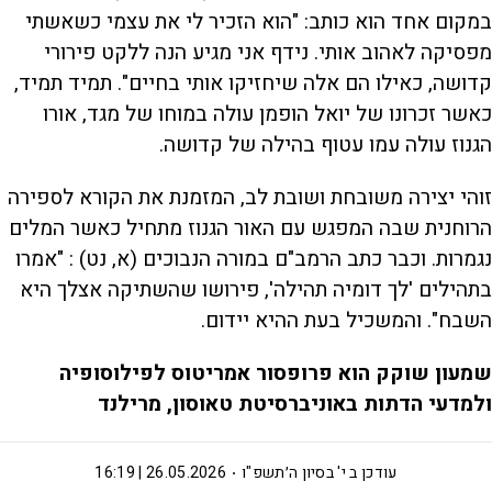
במקום אחד הוא כותב: "הוא הזכיר לי את עצמי כשאשתי
מפסיקה לאהוב אותי. נידף אני מגיע הנה ללקט פירורי
קדושה, כאילו הם אלה שיחזיקו אותי בחיים". תמיד תמיד,
כאשר זכרונו של יואל הופמן עולה במוחו של מגד, אורו
הגנוז עולה עמו עטוף בהילה של קדושה.
זוהי יצירה משובחת ושובת לב, המזמנת את הקורא לספירה
הרוחנית שבה המפגש עם האור הגנוז מתחיל כאשר המלים
נגמרות. וכבר כתב הרמב"ם במורה הנבוכים (א, נט) : "אמרו
בתהילים 'לך דומיה תהילה', פירושו שהשתיקה אצלך היא
השבח". והמשכיל בעת ההיא יידום.
שמעון שוקק הוא פרופסור אמריטוס לפילוסופיה
ולמדעי הדתות באוניברסיטת טאוסון, מרילנד
עודכן ב
י' בסיון ה׳תשפ"ו
26.05.2026 | 16:19