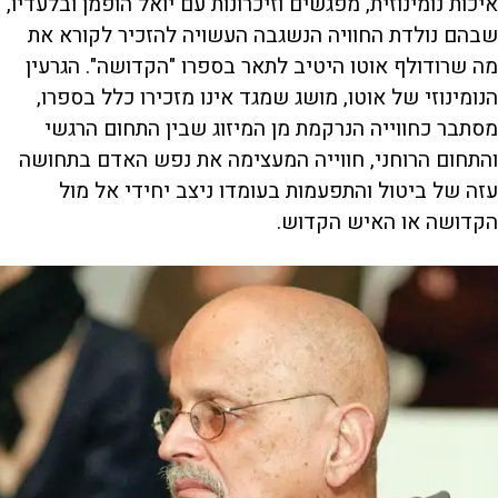
איכות נומינוזית, מפגשים וזיכרונות עם יואל הופמן ובלעדיו,
שבהם נולדת החוויה הנשגבה העשויה להזכיר לקורא את
מה שרודולף אוטו היטיב לתאר בספרו "הקדושה". הגרעין
הנומינוזי של אוטו, מושג שמגד אינו מזכירו כלל בספרו,
מסתבר כחווייה הנרקמת מן המיזוג שבין התחום הרגשי
והתחום הרוחני, חווייה המעצימה את נפש האדם בתחושה
עזה של ביטול והתפעמות בעומדו ניצב יחידי אל מול
הקדושה או האיש הקדוש.