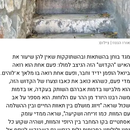
אורו הגנוז |
צילום:
מגד בוחן בהשתאות ובהשתוקקות שאין להן שיעור את
האיש "הקדוש" הזה הניצב למולו: פעם אחת הוא רואה
ביואל הופמן ידיד וחבר, ופעם אחת רואה בו מלאך א־לוהים.
מדי פעם, כשהוא כואב את כאבו וצערו של הקדוש הזה,
הוא מלבישו בדמות אברהם השותק בעקדה, או בדמות
משה רבנו היורד מן ההר עם הלוחות. הוא מספר על אב
שכול שראה "זיווג מושלם בין תאוות החיים ובין ההשלמה
עם המוות. כמו זריחה ושקיעה", שראה ממדי עומק
אסתטיים בקו המחבר בין היופי והמוות, ושהיה שקוע כל
ימיו ולילותיו בתהומות גלות הנפש גם כשביקש לטפס אל