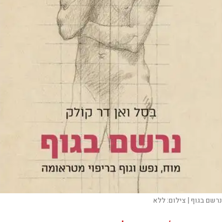
נרשם בגוף |
צילום:
ללא