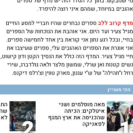
מי שמבקש. בתוך כל הסדר הזה יש מדף של ספרים
אהובים במיוחד, שמהם איני רוצה להיפרד.
מדף קרוב ללב
ספרים נבחרים שהיו חבריי למסע החיים
מגיל צעיר ועד היום. אני אוהבת את הנוכחות של הספרים
בחיי, ובכל רגע נתון אני קוראת בין אחד לחמישה ספרים.
אני אוגרת את הספרים האהובים עלי, ספרים שעיצבו את
חיי מגיל צעיר. המדף הזה כולל את הנסיך הקטן ודון קישוט,
נשים קטנות ואן שרלי, שמשון מלצר ולאה גולדברג, שירי
רחל ו"תהילה" של ש"י עגנון, מארק טווין וצ'רלס דיקנס.
הכי מעניין
מאה מוסלמים ושני
החב
איטלקים: הכיתה
שהת
שהכניסה את ארץ המגף
לאנ
2
1
לפאניקה