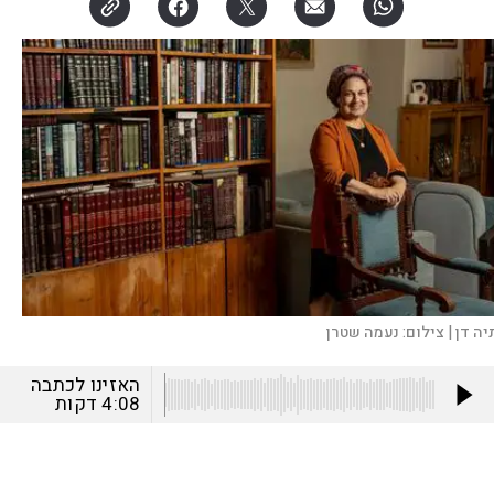
יה דן |
צילום:
נעמה שטרן
האזינו לכתבה
4:08
דקות