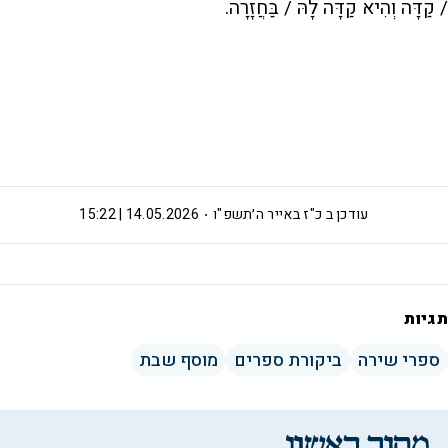
/ קַדָּה וְהִיא קַדָּה לָהּ / בַּחֲזָרָה.
עודכן ב
כ"ז באייר ה׳תשפ"ו
14.05.2026 | 15:22
תגיות
ספרי שירה
ביקורת ספרים
מוסף שבת