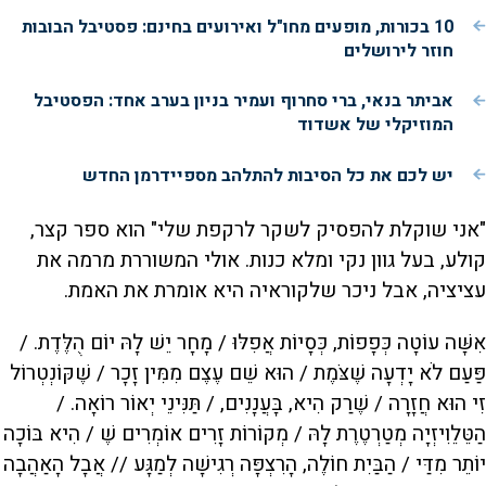
10 בכורות, מופעים מחו"ל ואירועים בחינם: פסטיבל הבובות
חוזר לירושלים
אביתר בנאי, ברי סחרוף ועמיר בניון בערב אחד: הפסטיבל
המוזיקלי של אשדוד
יש לכם את כל הסיבות להתלהב מספיידרמן החדש
"אני שוקלת להפסיק לשקר לרקפת שלי" הוא ספר קצר,
קולע, בעל גוון נקי ומלא כנות. אולי המשוררת מרמה את
עציציה, אבל ניכר שלקוראיה היא אומרת את האמת.
אִשָּׁה עוֹטָה כְּפָפוֹת, כְּסָיוֹת אֲפִלּוּ / מָחָר יֵשׁ לָהּ יוֹם הֻלֶּדֶת. /
פַּעַם לֹא יָדְעָה שֶׁצֹּמֶת / הוּא שֵׁם עֶצֶם מִמִּין זָכָר / שֶׁקּוֹנְטְרוֹל
זִי הוּא חֲזָרָה / שֶׁרַק הִיא, בָּעֲנָנִים, / תַּנִּינֵי יְאוֹר רוֹאָה. /
הַטֵּלֵוִיזְיָה מְטַרְטֶרֶת לָהּ / מְקוֹרוֹת זָרִים אוֹמְרִים שֶׁ / הִיא בּוֹכָה
יוֹתֵר מִדַּי / הַבַּיִת חוֹלֶה, הָרִצְפָּה רְגִישָׁה לְמַגָּע // אֲבָל הָאַהֲבָה