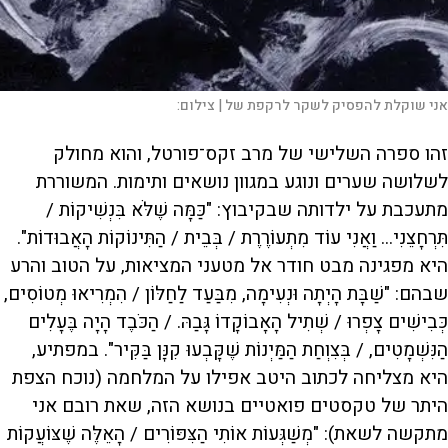
אני שוקלת להפסיק לשקר לרקפת של |
צילום:
זהו ספרה השלישי של מרב זקס־פורטל, והוא מחולק
לשלושה שערים ונוגע במגוון נושאים ותימות. המשוררת
מתעכבת על ילדותה שבקיבוץ: "כַּמָּה שֶׁלֹּא בִּנְשִׁיקוֹת /
תִּרְחָצֵנִי... וַאֲנִי עוֹד מִתְעוֹרֶרֶת / בְּבֵית / הַתִּינוֹקוֹת הָאֲבוּדוֹת".
היא מפגינה מבט חודר אל מטעני המציאות, על הטוב והרע
שבהם: "שַׁבָּת הָיְתָה וּנְעִימָה, מִבַּעַד לַחַלּוֹן / הִמְרִיאוּ מְטוֹסִים,
כְּבִישִׁים צָפְרוּ / שְׁתִיל הָאָבוֹקָדוֹ גָּבַהּ. / הַכֹּבֶד הָיָה בֶּעָלִים
הַנִּשְׁמָטִים, / בְּצִוְחַת הַמַּיְנוֹת שֶׁקָּבְעוּ קִנָּן בַּקִּיר". במפתיע,
היא מצליחה לכתוב היטב אפילו על המלחמה (נוכח הצפת
היתר של טקסטים פואטיים בנושא הזה, שאת רובם אני
מתקשה לשאת): "מְשַׁגְּעוֹת אוֹתִי הַצִּפּוֹרִים / הָאֵלֶּה שֶׁצּוֹעֲקוֹת