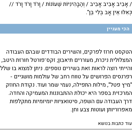
/ אָבִיב אָבִיב אָבִיב / וְהַבָּהִינִיּוֹת שֶׁעוֹנוֹת / וָרֹד וָרֹד וָרֹד //
כְּאִלּוּ אֵין אָב בְּלִי בֵּן".
הכי מעניין
הטקסט חרוז לפרקים, והשירים הבודדים שבהם העבודה
המצלולית ניכרת, מעוררים תיאבון; זקס־פורטל חורזת היטב,
והייתי רוצה לראות זאת בשירים נוספים. ניתן למצוא בו שלל
רפרנסים הפרושים על טווח רחב של עולמות מושגיים -
"מיץ פטל", מילות התפילה, נעמי שמר ועוד. נקודת החוזק
המרכזית בספר היא יכולת ההתבוננות המעמיקה והחדה.
דרך העבודה עם השפה, סיטואציות יומיומיות מתקלפות
מאפרוריותן ועוטות צבע וחן.
עוד כתבות בנושא