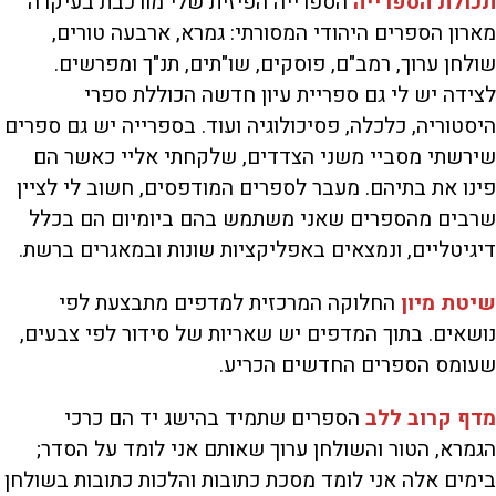
תכולת הספרייה
הספרייה הפיזית שלי מורכבת בעיקרה
מארון הספרים היהודי המסורתי: גמרא, ארבעה טורים,
שולחן ערוך, רמב"ם, פוסקים, שו"תים, תנ"ך ומפרשים.
לצידה יש לי גם ספריית עיון חדשה הכוללת ספרי
היסטוריה, כלכלה, פסיכולוגיה ועוד. בספרייה יש גם ספרים
שירשתי מסביי משני הצדדים, שלקחתי אליי כאשר הם
פינו את בתיהם. מעבר לספרים המודפסים, חשוב לי לציין
שרבים מהספרים שאני משתמש בהם ביומיום הם בכלל
דיגיטליים, ונמצאים באפליקציות שונות ובמאגרים ברשת.
שיטת מיון
החלוקה המרכזית למדפים מתבצעת לפי
נושאים. בתוך המדפים יש שאריות של סידור לפי צבעים,
שעומס הספרים החדשים הכריע.
מדף קרוב ללב
הספרים שתמיד בהישג יד הם כרכי
הגמרא, הטור והשולחן ערוך שאותם אני לומד על הסדר;
בימים אלה אני לומד מסכת כתובות והלכות כתובות בשולחן