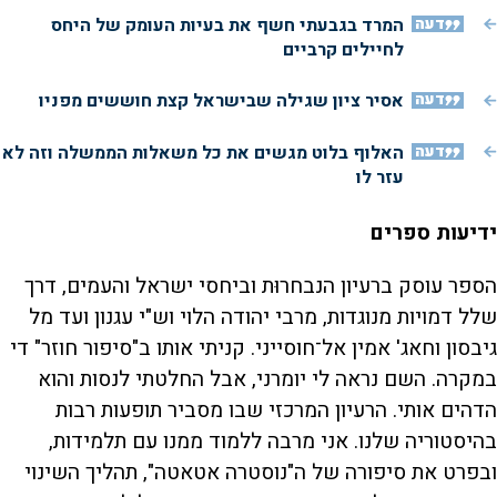
דעה
המרד בגבעתי חשף את בעיות העומק של היחס
לחיילים קרביים
דעה
אסיר ציון שגילה שבישראל קצת חוששים מפניו
דעה
האלוף בלוט מגשים את כל משאלות הממשלה וזה לא
עזר לו
ידיעות ספרים
הספר עוסק ברעיון הנבחרוּת וביחסי ישראל והעמים, דרך
שלל דמויות מנוגדות, מרבי יהודה הלוי וש"י עגנון ועד מל
גיבסון וחאג' אמין אל־חוסייני. קניתי אותו ב"סיפור חוזר" די
במקרה. השם נראה לי יומרני, אבל החלטתי לנסות והוא
הדהים אותי. הרעיון המרכזי שבו מסביר תופעות רבות
בהיסטוריה שלנו. אני מרבה ללמוד ממנו עם תלמידות,
ובפרט את סיפורה של ה"נוסטרה אטאטה", תהליך השינוי