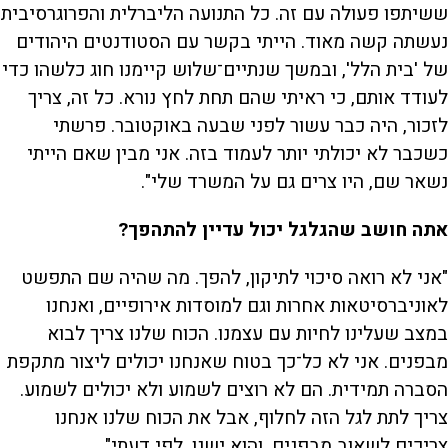
ששיתפו פעולה עם זה. כל התנועה הליברלית והפרוגרסיבית
נעשתה קשה מאוד. הייתי בקשר עם הסטודנטים היהודים
של 'בית הלל', ובמשך שנתיים־שלוש קיימנו חוג כלשהו כדי
לעודד אותם, כי ראיתי שהם תחת לחץ נורא. כל זה, צריך
לזכור, היה כבר עשור לפני שבעה באוקטובר. פרשתי
כשכבר לא יכולתי יותר לעמוד בזה. אני מבין שאם הייתי
נשאר שם, היו צרים גם על המשרד שלי".
אתה חושב שהגלגל יכול עדיין להתהפך?
"אני לא רואה סיכוי לתיקון, להפך. מה שהיה שם התפשט
לאוניברסיטאות אחרות וגם למוסדות אירופיים, ואנחנו
במצב שעלינו לחיות עם עצמנו. הכוח שלנו צריך לבוא
מבפנים. אני לא כל־כך בטוח שאנחנו יכולים ליצור מתקפת
הסברה תמידית. הם לא רוצים לשמוע ולא יכולים לשמוע.
צריך לתת לגל הזה לחלוף, אבל את הכוח שלנו אנחנו
צריכים לשאוב מבפנים. והוא ישנו, לפי דעתי".