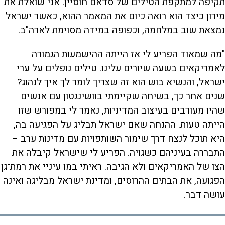
תקיפה למתקפת הטילים של סדאם חוסיין. אני שואלת את
מירון כיצד הוא רואה כיום את המאמר ההוא, כאשר ישראל
נמצאת שוב במלחמה, וכפופה במידה מסוימת לארה"ב.
"מה שמאוד הפריע לי אז הייתה ההישמעות הגמורה
לאמריקאים בשעה שיורים עלינו. טילים נופלים על ערי
ישראל, והנשיא בוש הוא זה שצריך לומר לך איך לנהוג?
שנים אחר כך, בשיחה שקיימתי בוושינגטון עם אנשים
שהיו מעורבים בעיצוב המדיניות, נאמר לי במפורש שזו
הייתה טעות. ההנחה שאם ישראל תבליג על הפגיעה בה,
היא תוכל לנצח דרך שימור השותפויות עם מדינות ערב –
התבררה בעיניהם כשגויה. הפריע לי שישראל קיבלה את
הצו של האמריקאים ולא הגיבה. ראיתי במו עיניי את רמת־גן
הפגועה, את הבתים ההרוסים, ומדינת ישראל מבליגה ואינה
עושה דבר.