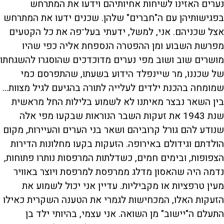
נערים האזינו לשיחות אחיותיהם וידעו את המתרחש
בפגישותיהן עם ה"חברים" שלהן. שכנים ידעו את המתרחש
אצל שכניהם. אני, למשל, ידעתי בעל־פה את כל הקטעים
מפרשת השבוע ומן ההפטרה הנספחת אליה כפי שהיו
מושרים שוב ושוב מפי נערים מדוכדכים שהוסגרו להשגחתו
של שכננו, מר שיינפלד הידוע בשעתו, שהתפרסם כמי
שמומחה בהכנת ילדים לעלייה לתורה בהגיעם לגיל מצוות...
בין השאר נבצר מאיתנו לא לשמוע בלילות החל מראשית
שנת 1943 את זעקות השבר הנוראות שבקעו מפי אלה
שנודע להם גורל קרוביהם ושאר בני הערים והעיירות, מקום
הולדתם וגידולם באירופה. הזעקות בקעו מחלונות הדירות
הצפופות, ובימים חמים, כשדלתות המרפסות נותרו פתוחות,
נדמה היה שהאסון מדלג ממרפסת למרפסת ויוצר באוויר
מעין טרפציות או מקביליות. עדיין אני יכול לשמוע את
הזעקות האלו, המכחישות לגמרי את הטענה השקרית כאילו
התעלם ה"יישוב" מן השואה. אני עצמי, בהיותי ילד בן