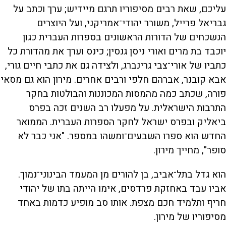
עליכם, שאת רבים מסיפוריו תרגם מיידיש; ערך וכתב על
גבריאל פרייל, משורר יהודי־אמריקני, ועל היוצרים
הנשכחים של הדורות הראשונים בספרות העברית כגון
יוכבד בת מרים ואורי ניסן גנסין; כינס וערך את מהדורת כל
כתביו של אורי־צבי גרינברג, ולצידה גם את כתבי חיים גורי,
אבא קובנר, אברהם חלפי ורבים אחרים. מירון הוא גם מסאי
פורה, שכתב כמה מהמסות המכוננות והבולטות בחקר
התרבות הישראלית. על מפעלו רב השנים זכה בפרס
ביאליק ובפרס ישראל לחקר הספרות העברית. הממואר
החדש הוא ספרו השבעים־ומשהו במספר. "אני כבר לא
סופר", מחייך מירון.
הוא גדל בתל־אביב, בן להורים מן המעמד הבינוני־נמוך.
אביו עבד באחזקת פרדסים, אימו הייתה בתו של יהודי
חריף ותלמיד חכם מצפת. אותו סב מופיע כדמות באחד
מסיפוריו של מירון.