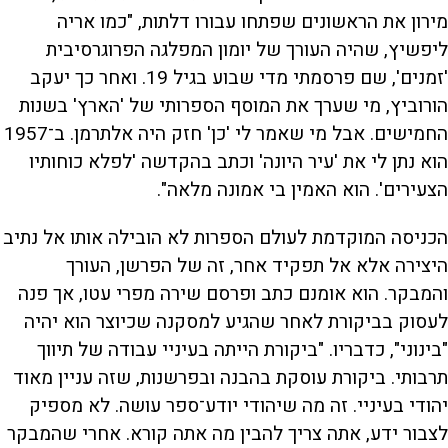
מירון את הראשונים שפתחו עבורו דלתות, "כמו אריה
ליפשיץ, שהיה העורך של יומון המפלגה הפרוגרסיבית
'זמנים', שם פרסמתי מדי שבוע בגיל 19. ואחר כך יעקב
הורוביץ, מי שערך את המוסף הספרותי של 'הארץ' בשנות
החמישים. אבל מי שאמר לי 'כן' חזק היה אלתרמן. ב־1957
הוא נתן לי את 'עיר היונה' וכתב בהקדשה 'לפלא כוחותיו
הצעירים'. הוא האמין בי אמונה מלאה".
הכניסה המוקדמת לעולם הספרות לא הובילה אותו אל נתיב
היצירה אלא אל תפקיד אחר, זה של הפרשן, העורך
והמבקר. הוא אומנם כתב ופרסם שירה מפרי עטו, אך פנה
לעסוק בביקורת לאחר שהגיע למסקנה שכיוצר הוא יהיה
"בינוני", כדבריו. "ביקורת הייתה בעיניי עבודה של תיווך
תרבותי. ביקורת עוסקת בהבנה ובפרשנות, שזה עניין מאוד
יהודי בעיניי. זה מה שיהודי יודע־ספר עושה. לא מספיק
לצבור ידע, אתה צריך להבין מה אתה קורא. אחרי שהמבקר