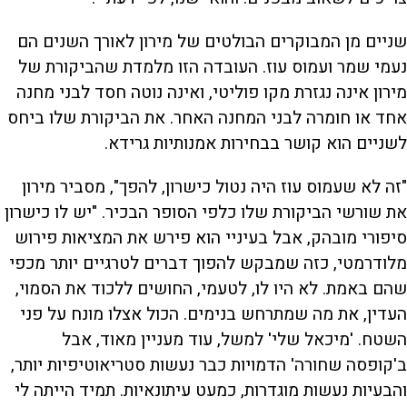
שניים מן המבוקרים הבולטים של מירון לאורך השנים הם
נעמי שמר ועמוס עוז. העובדה הזו מלמדת שהביקורת של
מירון אינה נגזרת מקו פוליטי, ואינה נוטה חסד לבני מחנה
אחד או חומרה לבני המחנה האחר. את הביקורת שלו ביחס
לשניים הוא קושר בבחירות אמנותיות גרידא.
"זה לא שעמוס עוז היה נטול כישרון, להפך", מסביר מירון
את שורשי הביקורת שלו כלפי הסופר הבכיר. "יש לו כישרון
סיפורי מובהק, אבל בעיניי הוא פירש את המציאות פירוש
מלודרמטי, כזה שמבקש להפוך דברים לטרגיים יותר מכפי
שהם באמת. לא היו לו, לטעמי, החושים ללכוד את הסמוי,
העדין, את מה שמתרחש בנימים. הכול אצלו מונח על פני
השטח. 'מיכאל שלי' למשל, עוד מעניין מאוד, אבל
ב'קופסה שחורה' הדמויות כבר נעשות סטריאוטיפיות יותר,
והבעיות נעשות מוגדרות, כמעט עיתונאיות. תמיד הייתה לי