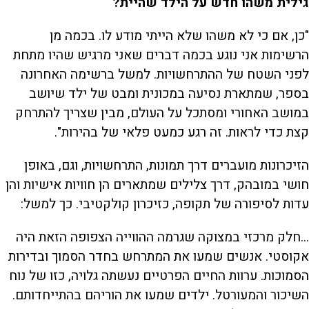
גילית משהו חדש על הילד שהיית?
"כן, אם כי לא משהו שלא הייתי מודע לו. בכמה מן
הרשימות אני נוגע בכמה דברים שאני מרגיש שהיו מתחת
לפני השטח של ההתרחשויות. למשל ברשימה האחרונה
בספר, שמתארת נסיעה במכונית ומבט של ילד שיושב
במושב האחורי ומסתכל על העולם, מבין שצריך להתרחק
קצת כדי לראות. זה רגע כמעט פלאי של בהירות".
הזיכרונות מועברים דרך תמונות, התרחשויות, וגם, באופן
חושי במובהק, דרך צלילים שמתארים הן חוויות אישיות והן
עדות לסיפורה של תקופה, כזיכרון קולקטיבי. כך למשל:
...חלק מרכזי במצוקה שגרמה ההווייה הצפופה הזאת היה
אקוסטי. אנשים שמעו את המתרחש בחדר הסמוך ובדירות
הסמוכות. ערוות החיים הפרטיים נעשתה גלויה, כזו של נוח
השיכור והמעורטל. ילדים שמעו את הוריהם בהתייחדותם.