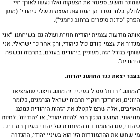
שמונה ותשע, ספגתי את הצעקות ואלו נעשו לאורך חיי
לחלק בלתי נפרד מן המוּדעוּת העצמית שלי כיהודי" (מתוך
הפרק "סדנת סופרים ברחוב נחמני").
אותה מודעות עצמית יהודית חוזרת ועולה גם בשיחתנו. "אני
מגדיר את עצמי קודם כול כיהודי, ורק אחר כך ישראלי. אני
שותף בגורל הזה, מעוניין ביהודים בעולם, בתרבות ובשפה
היהודית".
בעבר יצאת נגד המושג יהדות.
"המושג 'יהדות' פסול בעיניי. זה מושג חיצוני שהמציאו
היוונים, ואחר־כך חוקרי תרבות ישראל הגרמנים, כלומר
האויבים, אלה שרצו לקטלג את הזהות היהודית כמוצג
מוזיאוני. המושג הנכון הוא 'להיות יהודי', או 'יהודיות'. לחיות
כיהודי, עם ההתמודדות המיוחדת של יהודי בעידן המודרני.
מי שחש את ההתמודדות הזו הוא בעיניי יהודי, ההגדרה