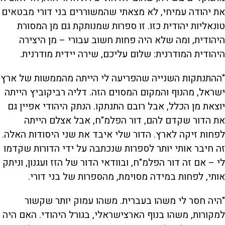
את יהודה עמיחי, לא מצאתי שהמשוררים בני דורי מבטאים
טונאליות יהודית כזו. זו ספרות שמנותקת גם מן המסורת
היהודית, ומה שלא היה פחות חשוב עבורי – מן היצירה
היהודית המודרנית: שלום עליכם, שירה יידית מודרנית.
"ההתנתקות השנייה שהפריעה לי הייתה מהממשות של ארץ
ישראל, מהנוף והמקום המסוים הזה. דליה רביקוביץ הייתה
יוצאת מן הכלל, אבל רובם התנתקו. הנתק היהודי אפיין גם
את הדור שקדם להם, דור הפלמ"ח, אבל אצלם הייתה
לפחות זיקה לארץ. הדור שלי איבד את שני היסודות האלה.
זה חיבר אותי יותר לספרות שנכתבה על ידי הדורות שקדמו
לי – אם זה דור הפלמ"ח, ובוודאי הדור של הזז ועגנון, וניתק
אותי, לפחות במידה מסוימת, מהספרות של בני דורי.
"היה חסר לי משהו בעברית. משהו עמוק יותר שקשור
למקורות, משהו בנוף הארצישראלי, בגורל היהודי. האם היה