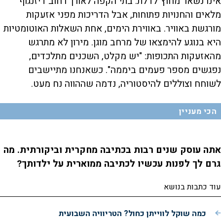
אינו נשאר מחוץ לדלת. בתי הקפה לאורך רחוב דיזנגוף
מלאים והחנויות פתוחות, אבל הדריכות מפני אזעקות
מורגשת באוויר. באווירת הימים, אחת השאלות האוטומטיות
היא בנוגע להימצאו של מרחב מוגן. מירון לא מתרגש
מהאזעקות התכופות: "יש מקלט, השכנים מתלכדים,
נפגשים מספר פעמים ביממה". כשאנחנו מתיישבים
לשוחח וצוללים להיסטוריה, נדמה שההווה נח מעט.
הכי מעניין
אתה עוסק שנים רבות בכתיבה מחקרית וביקורתית. מה
גרם לך לפנות עכשיו לכתיבה ממוארית על ילדותך?
עוד כתבות בנושא
כמה שוקל לווייתן כחול? הטריוויה השבועית