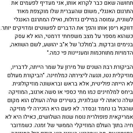
תחושה שאם כבר לקרוא אותו, אני מעדיף לפעמים את
התרגום האנגלי, משום שהעברית שלו מוקצפת מאוד
לשונית, עמוסה במילים גדולות, ואילו המתרגם האנגלי
דווקא ריסן אותו והפך את הדברים לפשוטים ומדויקים יותר.
כשהוא מספר על מצב משפחתי דרמטי, הוא לא עסק
בנימים ובדקות. ב'מולכו' של א"ב יהושע, לשם השוואה,
הדמויות מתוחכמות ומעניינות פי כמה."
הביקורת רבת השנים של מירון על שמר הייתה, לדבריו,
מוזיקלית נטו, ונגעה ליצירתה כמלחינה. "הביקורת מעולם
לא הייתה פוליטית, אלא בראש ובראשונה מוזיקולוגית.
ביחס למלחינים כמו מתי כספי או סשה ארגוב, המוזיקה
שלה נראתה לי שבלונית; בשירים שלה העולם הוא מקום
שהכול בו נחמד ובסדר. לא פעם היא הזכירה לי מוזיקה
אמריקאית פופולרית נוסח שנות השלושים, כאילו היא לא
חיה בתוך העולם המוזיקלי הממשי של זמנה. כשמדובר