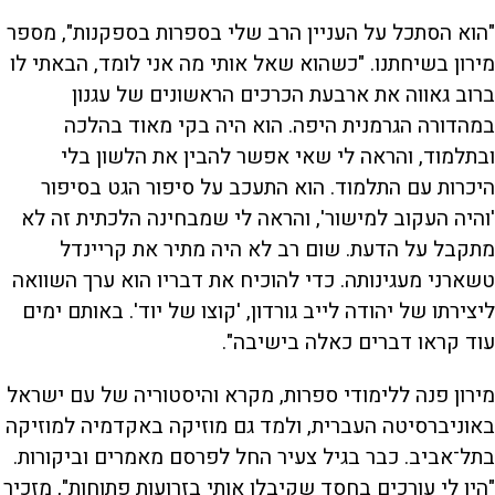
"הוא הסתכל על העניין הרב שלי בספרות בספקנות", מספר
מירון בשיחתנו. "כשהוא שאל אותי מה אני לומד, הבאתי לו
ברוב גאווה את ארבעת הכרכים הראשונים של עגנון
במהדורה הגרמנית היפה. הוא היה בקי מאוד בהלכה
ובתלמוד, והראה לי שאי אפשר להבין את הלשון בלי
היכרות עם התלמוד. הוא התעכב על סיפור הגט בסיפור
'והיה העקוב למישור', והראה לי שמבחינה הלכתית זה לא
מתקבל על הדעת. שום רב לא היה מתיר את קריינדל
טשארני מעגינותה. כדי להוכיח את דבריו הוא ערך השוואה
ליצירתו של יהודה לייב גורדון, 'קוצו של יוד'. באותם ימים
עוד קראו דברים כאלה בישיבה".
מירון פנה ללימודי ספרות, מקרא והיסטוריה של עם ישראל
באוניברסיטה העברית, ולמד גם מוזיקה באקדמיה למוזיקה
בתל־אביב. כבר בגיל צעיר החל לפרסם מאמרים וביקורות.
"היו לי עורכים בחסד שקיבלו אותי בזרועות פתוחות", מזכיר