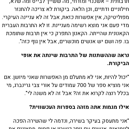
תרבותית – אשכנזי ומזרחי, מה ששייך לבייס ומה שלא,
חילוניים ודתיים, וכן הלאה. ביקורת לא צריכה להתנזר
מפוליטיקה, אין אפשרות כזאת, אבל זה לא עניינה העיקרי.
מדי פעם אני מוצא רשימה מעניינת. זו לא התרבות העברית
הקאנונית שהייתה. הקאנון התפרק כי אין תרבות שתומכת
בו. פה ושם יש אנשים מוכשרים, אבל אין גוף כזה".
נראה שההשתנות של התרבות שינתה את אופי
הביקורת.
"יכול להיות, אני לא מתעלם מן האפשרות שאני מיושן. אם
אני מוציא ספר של 700 עמודים על אורי צבי גרינברג, מי
בכלל רוצה לקרוא את זה? אבל זה לא משנה לי".
אילו מגמות אתה מזהה בספרות העכשווית?
"אני מתעסק בעיקר בשירה, ונדמה לי שהשירה הפכה
ליומנאית. אנשים עם יותר כישרון או פחות, מחצינים את