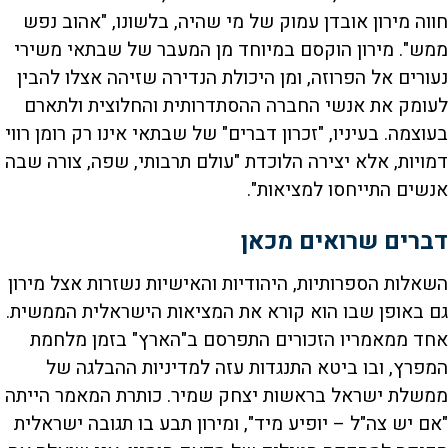
חווה מירון אובדן עמוק של מי שהיה, בלשונו, "אהוב נפש
ממש". מירון הוקסם במיוחד מן המעבר של שבתאי משירי
נעורים אל הפרוזה, ומן היכולת הנדירה שזיהה אצלו להבין
לעומק את אנשי החברה ההסתדרותית והחלוצית ולתארם
בעוצמה. בעיניו, "זכרון דברים" של שבתאי אינו רק רומן רווי
דמויות, אלא יצירה הלוכדת "עולם תרבותי, שפה, צורה שבה
אנשים התייחסו למציאות".
דברים שרואים מכאן
השאלות הספרותיות, היהודיות והאישיות נשזרות אצל מירון
גם באופן שבו הוא קורא את המציאות הישראלית הממשית.
אחד ממאמריו הזכורים התפרסם ב"הארץ" בזמן מלחמת
המפרץ, ובו ביטא התנגדות עזה למדיניות ההבלגה של
ממשלת ישראל בראשות יצחק שמיר. כותרת המאמר הייתה
"אם יש צה"ל – יופיע מיד", ומירון תבע בו תגובה ישראלית