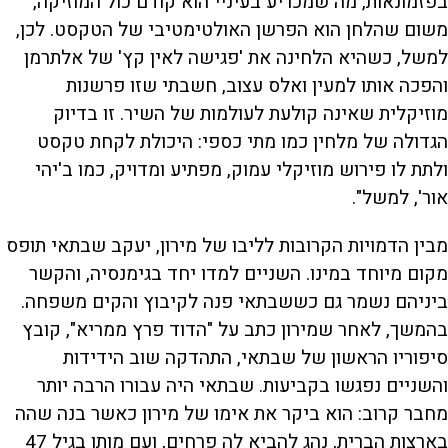
בפזמונאות, מה שמכריע בעיניי הוא קודם כול המוזיקה,
משום שהלחן הוא הפרשן האולטימטיבי של הטקסט. לכן,
למשל, כשהיא הלחינה את 'פגישה לאין קץ' של אלתרמן
והפכה אותו למעין ואלס עצוב, חשבתי שזו פרשנות
מוזיקלית שאינה קולעת לעולמות של השיר. זו בדיוק
הגדולה של מלחין כמו מתי כספי: היכולת לקחת טקסט
ולתת לו פירוש מוזיקלי עמוק, מפתיע ומדויק, כמו ב'יהי
אור', למשל".
מבין הדמויות הקרובות לליבו של מירון, יעקב שבתאי תופס
מקום מיוחד במינו. השניים למדו יחד בגימנסיה, והקשר
ביניהם נשמר גם כששבתאי פנה לקיבוץ והקים משפחה.
בהמשך, לאחר שמירון כתב על "הדוד פרץ ממריא", קובץ
סיפוריו הראשון של שבתאי, התהדקה שוב הידידות
והשניים נפגשו בקביעות. שבתאי היה עבורו הרבה יותר
מחבר קרוב: הוא ביקר את אימו של מירון כאשר בנה שהה
בארצות הברית, נהג להביא לה פרחים, ועם מותו בגיל 47