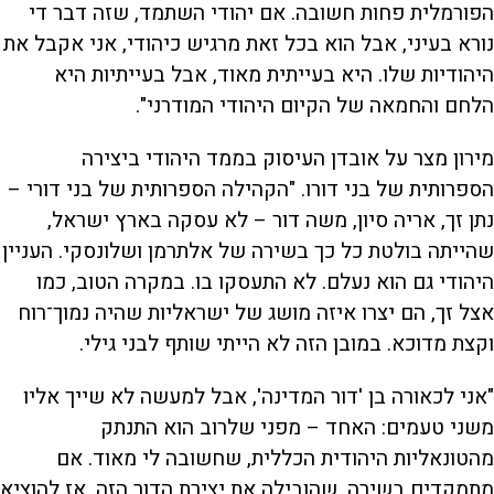
הפורמלית פחות חשובה. אם יהודי השתמד, שזה דבר די
נורא בעיני, אבל הוא בכל זאת מרגיש כיהודי, אני אקבל את
היהודיות שלו. היא בעייתית מאוד, אבל בעייתיות היא
הלחם והחמאה של הקיום היהודי המודרני".
מירון מצר על אובדן העיסוק בממד היהודי ביצירה
הספרותית של בני דורו. "הקהילה הספרותית של בני דורי –
נתן זך, אריה סיון, משה דור – לא עסקה בארץ ישראל,
שהייתה בולטת כל כך בשירה של אלתרמן ושלונסקי. העניין
היהודי גם הוא נעלם. לא התעסקו בו. במקרה הטוב, כמו
אצל זך, הם יצרו איזה מושג של ישראליות שהיה נמוך־רוח
וקצת מדוכא. במובן הזה לא הייתי שותף לבני גילי.
"אני לכאורה בן 'דור המדינה', אבל למעשה לא שייך אליו
משני טעמים: האחד – מפני שלרוב הוא התנתק
מהטונאליות היהודית הכללית, שחשובה לי מאוד. אם
מתמקדים בשירה, שהובילה את יצירת הדור הזה, אז להוציא