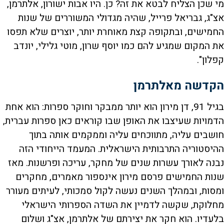
מי שכן הצליח לבטא את זה? כן. היו אבות ישורון, אלתרמן,
אצ"ג, גבריאל פרייל, שהיה מגדולי המשוררים של שנות
החמישים, ובתקופה קצת מאוחרת יותר, יוצרים שלא תפסו
את המקום שמגיע להם כמו יוסף שרון, מוטי גלילי, יונדב
קפלון".
הקדשה מאלתרמן
בגיל 91, דן מירון הוא יותר ממבקר וחוקר ספרות: הוא אחת
הדמויות שעיצבו את האופן שבו קוראים כאן ספרות עברית,
חושבים עליה, מתווכחים עליה וממקמים אותה בתוך
ההיסטוריה התרבותית הישראלית. המעמד הייחודי הזה
נבנה לאורך עשרות שנים של מחקר, עריכה ופרשנות. מאז
שנות החמישים פרסם מירון אינספור מאמרים, מחקרים
ומסות, ובמהלך השנים נעשה לקול סמכותי, לעיתים מעורר
מחלוקת, שקשה לדמיין את השדה הספרותי הישראלי
בלעדיו. הוא חקר את יצירתם של אלתרמן, אצ"ג ושלום