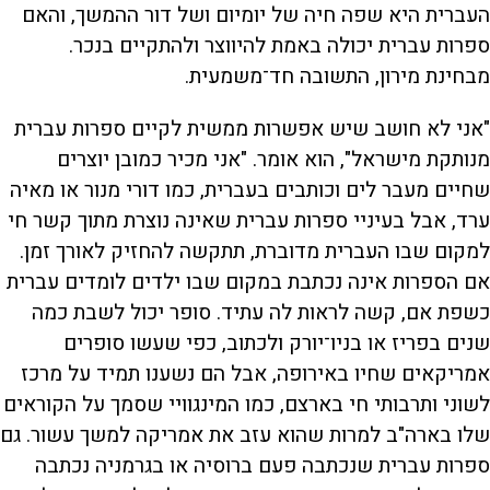
העברית היא שפה חיה של יומיום ושל דור ההמשך, והאם
ספרות עברית יכולה באמת להיווצר ולהתקיים בנכר.
מבחינת מירון, התשובה חד־משמעית.
"אני לא חושב שיש אפשרות ממשית לקיים ספרות עברית
מנותקת מישראל", הוא אומר. "אני מכיר כמובן יוצרים
שחיים מעבר לים וכותבים בעברית, כמו דורי מנור או מאיה
ערד, אבל בעיניי ספרות עברית שאינה נוצרת מתוך קשר חי
למקום שבו העברית מדוברת, תתקשה להחזיק לאורך זמן.
אם הספרות אינה נכתבת במקום שבו ילדים לומדים עברית
כשפת אם, קשה לראות לה עתיד. סופר יכול לשבת כמה
שנים בפריז או בניו־יורק ולכתוב, כפי שעשו סופרים
אמריקאים שחיו באירופה, אבל הם נשענו תמיד על מרכז
לשוני ותרבותי חי בארצם, כמו המינגוויי שסמך על הקוראים
שלו בארה"ב למרות שהוא עזב את אמריקה למשך עשור. גם
ספרות עברית שנכתבה פעם ברוסיה או בגרמניה נכתבה