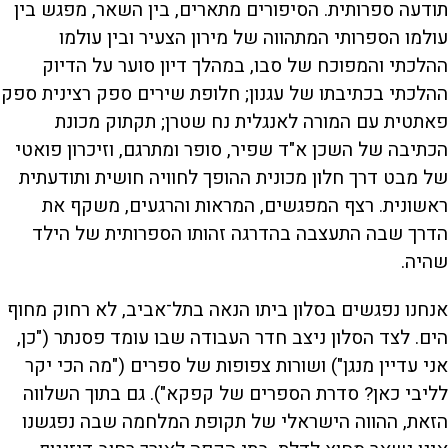
תודעה ספרותית. הסיפורים מתארים, בין השאר, מפגש בין
עולמו הספרותי המתהווה של מירון הצעיר ובין עולמו
ההלכתי והמפוכח של סבו, במהלך דיון סוער על הדיוק
ההלכתי בכתיבתו של עגנון; חלופת שירים ספק רצינית ספק
פאתטית עם המורה לאנגלית נח שטרן; תקתוק מכונת
הכתיבה של השכן א"ד שפיר, סופר ומתרגם, וזיכרון פואטי
של מבט דרך חלון מכונית ההופך לחוויה חושית ותודעתית
ראשונית. רצף המפגשים, המראות והרגעים, משקף את
הדרך שבה התעצבה בהדרגה זהותו הספרותית של הילד
שהיה.
אנחנו נפגשים בסלון ביתו הנאה בתל־אביב, לא רחוק מחוף
הים. לצד הסלון ניצב חדר העבודה שבו עומד פסנתר ("כן,
אני עדיין מנגן") ושורות צפופות של ספרים ("מה הכי יקר
לליבי כאן? סדרת הספרים של קפקא"). גם בתוך השלווה
הזאת, ההווה הישראלי של תקופת המלחמה שבה נפגשנו