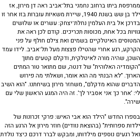
ממרפסת ביתו ברחוב נחמני בתל־אביב ראה דן מירון, אז
ילד בן שש בשנת 1940, שיירת משאיות עוברות בזו אחר זו
בדרכן אל בית העלמין נחלת־יצחק: עשרים או שלושים
גוויות בכל אחת, מכוסות תכריכים. קודם לכן ראה את
המטוסים האיטלקיים בשמים ואת צילם חולף על פני
הקרקע, רגע אחרי שהטילו פצצות מעל תל־אביב. לידו עמד
השכן, שהיה מורה לאיטלקית, ודקלם קטעים מתוך
"הקומדיה האלוהית" של דנטה, שם מתואר טור המתים
הארוך. "לא הבנתי מה הוא אומר, ושאלתי מה פירוש
הדברים שהוא מדקלם", משחזר מירון בשיחתנו. "הוא השיב
לי: 'אחר כך אני אסביר לך'. זה היה המגע הראשון שלי עם
שירה".
בספרו החדש "הילד הוא אבי האיש: פרקי זכרונות של
ילדות ספרותית" (בהוצאת נוודים) חוזר מירון אל הרגע הזה
ואל רגעים נוספים מילדותו, ומבקש לברר דרכם כיצד נולדת