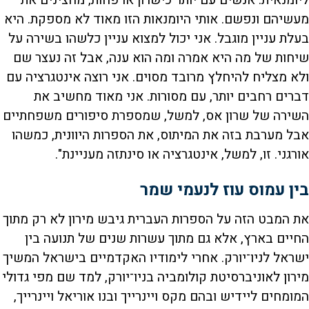
מעשיהם ונפשם. אותי היומנאות הזו מאוד לא מספקת. היא
בעלת עניין מוגבל. אני יכול למצוא עניין כלשהו בשירה על
שיחות של מה היא אמרה ומה הוא ענה, אבל זה נעצר שם
ולא מצליח להיחלץ מרובד מסוים. אני רוצה אינטגרציה עם
דברים רחבים יותר, עם מסורות. אני מאוד מחשיב את
השירה של שרון אס, למשל, שמספרת סיפורים משפחתיים
אבל מערבת בזה את המיתוס, את הספרות היוונית, כמשהו
אורגני. זו, למשל, אינטגרציה או סינתזה מעניינת".
בין עמוס עוז לנעמי שמר
את המבט הזה על הספרות העברית גיבש מירון לא רק מתוך
החיים בארץ, אלא גם מתוך עשרות שנים של תנועה בין
ישראל לניו־יורק. אחרי לימודיו האקדמיים בישראל המשיך
מירון לאוניברסיטת קולומביה בניו־יורק, למד שם מפי גדולי
המומחים ליידיש ובהם מקס ויינרייך ובנו אוריאל ויינרייך,