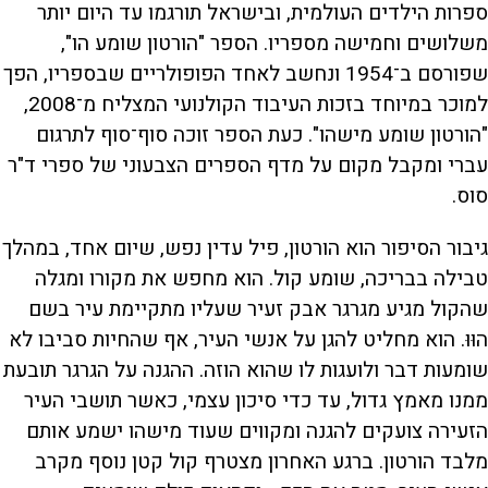
ספרות הילדים העולמית, ובישראל תורגמו עד היום יותר
משלושים וחמישה מספריו. הספר "הורטון שומע הו",
שפורסם ב־1954 ונחשב לאחד הפופולריים שבספריו, הפך
למוכר במיוחד בזכות העיבוד הקולנועי המצליח מ־2008,
"הורטון שומע מישהו". כעת הספר זוכה סוף־סוף לתרגום
עברי ומקבל מקום על מדף הספרים הצבעוני של ספרי ד"ר
סוס.
גיבור הסיפור הוא הורטון, פיל עדין נפש, שיום אחד, במהלך
טבילה בבריכה, שומע קול. הוא מחפש את מקורו ומגלה
שהקול מגיע מגרגר אבק זעיר שעליו מתקיימת עיר בשם
הוּוּ. הוא מחליט להגן על אנשי העיר, אף שהחיות סביבו לא
שומעות דבר ולועגות לו שהוא הוזה. ההגנה על הגרגר תובעת
ממנו מאמץ גדול, עד כדי סיכון עצמי, כאשר תושבי העיר
הזעירה צועקים להגנה ומקווים שעוד מישהו ישמע אותם
מלבד הורטון. ברגע האחרון מצטרף קול קטן נוסף מקרב