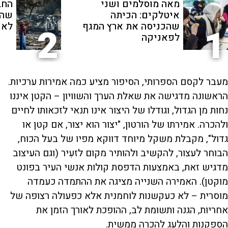
מאה מוסלמים ושני
החב
איטלקים: הכיתה
שהת
שהכניסה את ארץ המגף
לאנ
2
1
לפאניקה
מעבר לקסם הספרותי, הסיפור מציע כמה אמירות ערכיות.
הראשונה מדגישה את שאלת הערך והשוויון – הקטן איננו
נחות מן הגדול, וגודלו של היצור אינו תנאי לזכאותו לחיים
ולהכרה. אמירתו של הורטון, "יצור הוא יצור, אם קטן או
גדול", מקבלת משקל מיוחד דווקא מפיו של בעל הכוח,
הבוחר לעצור, להקשיב ולהותיר מקום לזעִיר (וגם העיצוב
מדגיש זאת, באמצעות הדפסת קולות אנשי העיר בפונט
מוקטן). האמירה השנייה מציגה את ההתמדה כעמדה
מוסרית – לא כעקשנות לוחמנית אלא כפעולה רצופה של
אחריות, הגנה ותשומת לב, ההופכת לאורך הזמן את
הספקנות והלעג להכרה ממשית.