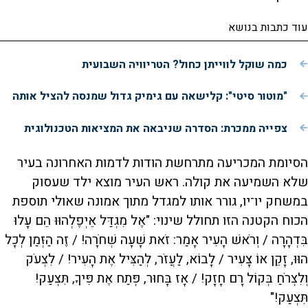
עוד כתבות בנושא
כמה שוקל לווייתן כחול? הטריוויה השבועית
"מוטור סיטי": קלישאה עם גימיק גדול שמנסה להציל אותה
צפייה ממכרת: הסדרה שניבאה את המציאות הטכנולוגית
הסיומת המכריעה מתרחשת הודות לדמות האחרונה בעיר
שלא השמיעה את קולה. ראש העיר מוצא ילד שעסוק
במשחק יו־יו, גורר אותו למגדל מתוך אמונה שאולי תוספת
הכוח הקטנה הזו תחולל שינוי: "אֶל מִגְדַּל אֵיְפֶלְהוּוּ הֵם עָלוּ
בִּדְהָרָה / וְרֹאשׁ הָעִיר אָמַר: זֹאת שָׁעָה שְׁחֹרָה! / זֶה הַזְּמַן לְכָל
הוּוּ, זָקֵן אוֹ צָעִיר / לָבוֹא, לַעֲזֹר, לְהַצִּיל אֶת הָעִיר! / לִצְעֹק
וְלִצְרֹחַ בְּקוֹל רָם חָזָק! / אָז בָּחוּר, פְּתַח אֶת פִּיךָ, תִּצְעַק!
תִּצְעַק!"