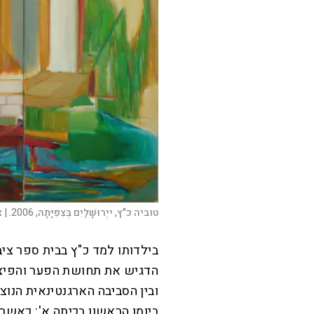
טוביה כ"ץ, ייְרוּשָׁלַיִם בְּצִפִּיָּתָהּ, 2006. |
צ
בילדותו למד כ"ץ בבית ספר ציבו
הדגיש את תחושת הפער והפיצול
ובין הסביבה הארגנטינאית הנוצ
ביומו הראשון בכיתה א': כאש