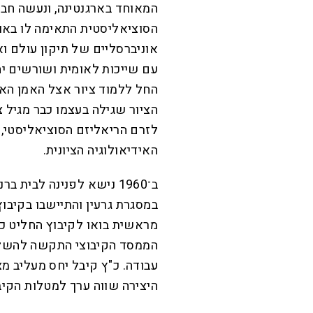
המאוחד בארגנטינה, ונעשה חבר
הסוציאליסטית התאימה לו באות
אוניברסליים של תיקון עולם 
עם שייכות לאומית ושורשים יה
החל ללמוד ציור אצל האמן האר
הציור שגילה בעצמו כבר מגיל צ
לזרם הריאליזם הסוציאליסטי, 
האידיאולוגיה הציונית.
ב־1960 נישא לפנינה לבית
במסגרת גרעין והתיישבו בקיבו
מראשית בואו לקיבוץ החליט כ"ץ
הממסד הקיבוצי התקשה להשלים
עבודה. כ"ץ קיבל יחס מעליב 
היצירה שווה ערך למטלות הקיבו