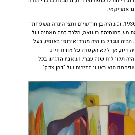
רה. הייתה לו שפה מיוחדת, מתובלת בדברי תורה
ם־אמריקאי.
הוא נולד בפולין בשנת תרצ"ז, 1936, וכשהיה בן חודשיים וחצי היגרה משפחתו
ו את משפחותיהם בשואה, מלבד כמה מאחיה של
 הבית שגדל בו היה מזרח־אירופי באופיו, בעל
הודית, אך ללא הקפדה על אורח חיים
יה תלוי לוח שנה עברי, ושאביו הדגיש בכל
פחתם הוא ראשי התיבות של "כהן צדק".