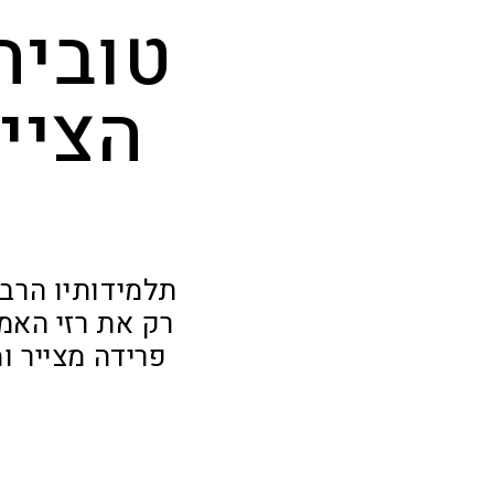
טוביה
הציי
תלמידותיו הרבו
רק את רזי האמנ
פרידה מצייר ו