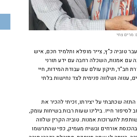
:
מרים צחי
ע שעבר טוביה כ"ץ, צייר מופלא ותלמיד חכם, איש
ה עם אמנות, השכלה רחבה עם ידע תורני
 חב"ד, תיקון עולם עם עבודת המידות, חיי
ים, ענווה ושלווה פנימית לצד נחישות בלתי
התזה שכתבתי על יצירתו, זכיתי להכיר את
 לסיפור חייו. בילינו שעות רבות בשיחות עומק,
שותפת לתערוכות אמנות. טוביה הקרין שלווה
ן בהכנסת אורחים ובשיח מעמיק, כפי שהתרשמו