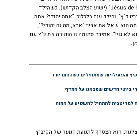
בכיתתו, הלה ענה: "Jésus de Santa Cruz" (ישוע הצלב הקדוש). כשהילד
ו כ"ץ", והילד ענה בלגלוג: "אתה יהודי? אתה
ה הוא שאל את אביו: "אבא, מה זה יהודי?",
וא לא גוי!". אמירה סתומה זו הותירה את כ"ץ עם
ן.
קיץ והפעילויות שמתחילים כשהחום יורד
ח למדיטציה להתחיל להשפיע על המוח
דע לציונות. הוא הצטרף לתנועת הנוער של הקיבוץ