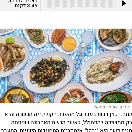
האזינו לכתבה
3:46
דקות
צילום:
אנטולי מיכאלו
כ
תבנו כאן רבות בעבר על מהפכת הקולינריה הכשרה והיא
רק ממשיכה להתחולל, כאשר הרשת האחרונה שפתחה
סניף כשר היא "גרקו", אימפריית המסעדות היווניות. המעבר