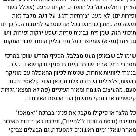
הצריך החלפה של כל התפריט הקיים כמעט (שכלל בשר
ופירות ים), לא מעט יצירתיות ודגש על דגה. מלבד זאת
נעשה פה כמובן שימוש בכל מה שטבעי למטבח הכל כך ים
תיכוני הזה: שמן זית, גבינות טריות ושפע ירקות ופירות. ויש
גם אוזו (נפלא) שמיוצר בפלומרי בליין מיוחד עבור המקום.
שימו לב שבאופן מעט מבלבל, הסניף החדש שוכן במרכז
מסחרי בתל־אביב שכבר קיים בו סניף גרקו שאינו כשר.
בניגוד ליווניות אחרות, שנוטות לכיוון החאפלה עם מוזיקה
רועשת, צלצולים ושבירת צלחות, כאן הכול קלאסי ובטוב
טעם. מהעיצוב השמח ומאיר העיניים (פה לא תמצאו גלויות
קיטשיות או בוזוקי מגושם) ועד הכנסת האורחים.
כל מלצר או פיקולו מקבל את פנינו בברכת "יאמאס!"
מחויכת (גרסת היוונים ל"לחיים"), וניכרת כאן חדוות האירוח.
מאחר שאלו ימים ראשונים למסעדה, גם הבעלים צביקי