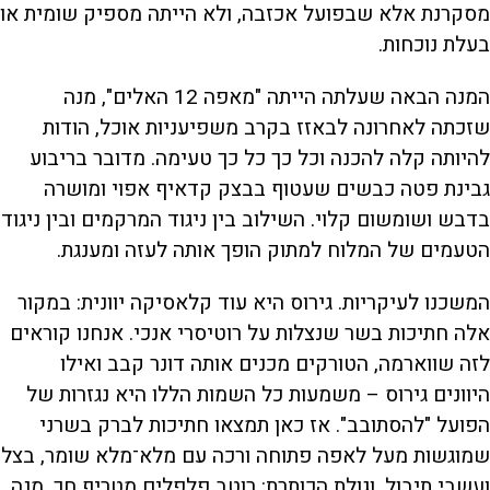
מסקרנת אלא שבפועל אכזבה, ולא הייתה מספיק שומית או
בעלת נוכחות.
המנה הבאה שעלתה הייתה "מאפה 12 האלים", מנה
שזכתה לאחרונה לבאזז בקרב משפיעניות אוכל, הודות
להיותה קלה להכנה וכל כך כל כך טעימה. מדובר בריבוע
גבינת פטה כבשים שעטוף בבצק קדאיף אפוי ומושרה
בדבש ושומשום קלוי. השילוב בין ניגוד המרקמים ובין ניגוד
הטעמים של המלוח למתוק הופך אותה לעזה ומענגת.
המשכנו לעיקריות. גירוס היא עוד קלאסיקה יוונית: במקור
אלה חתיכות בשר שנצלות על רוטיסרי אנכי. אנחנו קוראים
לזה שווארמה, הטורקים מכנים אותה דונר קבב ואילו
היוונים גירוס – משמעות כל השמות הללו היא נגזרות של
הפועל "להסתובב". אז כאן תמצאו חתיכות לברק בשרני
שמוגשות מעל לאפה פתוחה ורכה עם מלא־מלא שומר, בצל
ועשבי תיבול, וגולת הכותרת: רוטב פלפלים מטריף חך. מנה