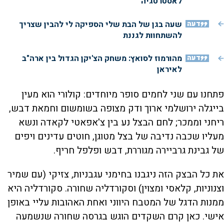
לאסטרטגיה
דעה
שעה בגן של הבת שלי הספיקה לי להבין שצריך
להשתחוות לגננת
דעה
מהורמוז לסואץ: משחק הצ'יקן הגדול בין ארה"ב
לאיראן
פתחנו עם שני לחמים סופר מיוחדים: קולורי הוא מעין
בייגלה ירושלמי ארוך ודק מצופה בשומשום וחמאת דבש,
ריחני וממכר; לחם הבצל נע בין צ'אפאטי לקאדה ונשא
מעליו שכבה נדיבה של בצל מטוגן, חוטים עדינים ויפים
של גבינת גרביירה מגוררת, דבש ופלפל חריף.
את כל הבצק הזה ניגבנו בחימני עגבניות, צזיקי (עם שמיר
וצנוניות, קלאסי ומצוין) וסקורדליה שחורה. סקורדליה היא
ממנות הדגל של המטבח היווני ואחת האהובות עליי באופן
אישי. כאן קרם השקדים הוגש בגרסה שחורה שנשמעה