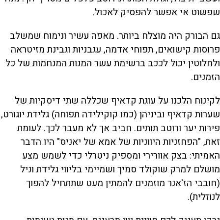
שפשוט אי אפשר להפסיק לאכול.
גם הבורק היה מוצלח ביותר. מאפה עשיר ונימוח שמשלב
פרוסות קישואים, תפוחי אדמה, עגבניות וגבינת מזיטראה
ולחלוטין יכול לככב ברשימת עשר המנות המנחמות של כל
הזמנים.
לקינוח הלכנו על עוגת קדאיף שכללה שתי דיסקיות של
שערות קדאיף וביניהן (כמו קוקילידה תפוחה) גלידת יוגורט,
פירות יער ורוטב תותים. חביב אך לא מעבר לכך. לעומת
זאת, "הפחזניות היווניות של אמא של יאניס" היו הדבר
האמיתי: בצק אוורירי ומספיק ניטרלי כדי לשמש מצע
מושלם למרק שוקולד סמיך ושמיימי בליווי גלידת וניל
(חובבי הז'אנר מוזמנים להמתין מעט שתתחיל להפוך
לנוזלית).