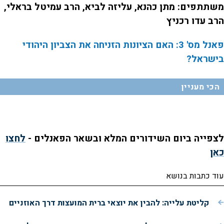
משתתפים: מתן כהנא, עליזה לביא, הרב עמיטל בראלי,
הרב עדו רכניץ
פאנל מס' 3: האם הציונות הזניחה את הצביון היהודי
בישראל?
הכי מעניין
L
00:31:24
D
o
a
d
S
S
לצפייה ביום השידורים המלא ובשאר הפאנלים -
לחצו
u
e
M
k
k
F
P
d
u
i
i
u
:
t
p
p
l
כאן
r
0
e
v
v
l
.
i
i
s
2
d
d
c
a
1
e
e
r
%
o
o
e
עוד כתבות בנושא
l
b
f
e
t
a
o
n
c
r
k
w
i
w
a
קליטת עלייה: להבין את יוצאי ברית המועצות דרך האוזניים
a
r
r
d
a
o
d