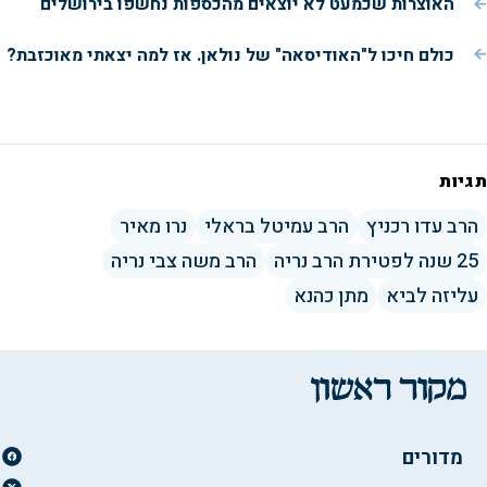
האוצרות שכמעט לא יוצאים מהכספות נחשפו בירושלים
n
y
כולם חיכו ל"האודיסאה" של נולאן. אז למה יצאתי מאוכזבת?
V
תגיות
i
הרב עדו רכניץ
הרב עמיטל בראלי
נרו מאיר
25 שנה לפטירת הרב נריה
הרב משה צבי נריה
d
עליזה לביא
מתן כהנא
e
o
מדורים